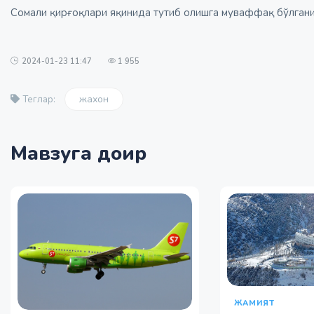
Сомали қирғоқлари яқинида тутиб олишга муваффақ бўлган
2024-01-23 11:47
1 955
жахон
Теглар:
Мавзуга доир
ЖАМИЯТ