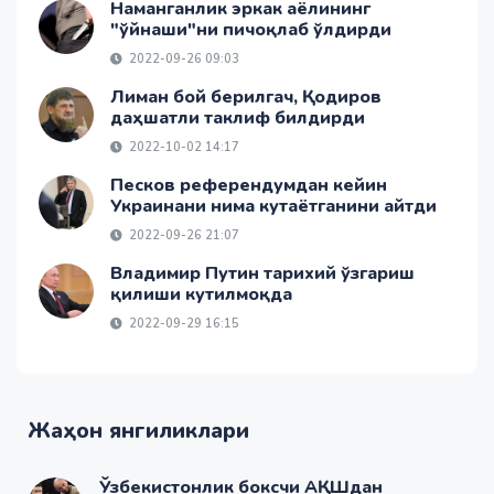
Наманганлик эркак аёлининг
"ўйнаши"ни пичоқлаб ўлдирди
2022-09-26 09:03
Лиман бой берилгач, Қодиров
даҳшатли таклиф билдирди
2022-10-02 14:17
Песков референдумдан кейин
Украинани нима кутаётганини айтди
2022-09-26 21:07
Владимир Путин тарихий ўзгариш
қилиши кутилмоқда
2022-09-29 16:15
Жаҳон янгиликлари
Ўзбекистонлик боксчи АҚШдан