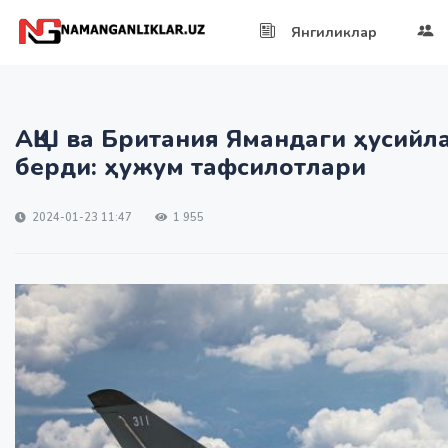
Янгиликлар
АҚШ ва Британия Ямандаги ҳусийл
берди: ҳужум тафсилотлари
2024-01-23 11:47
1 955