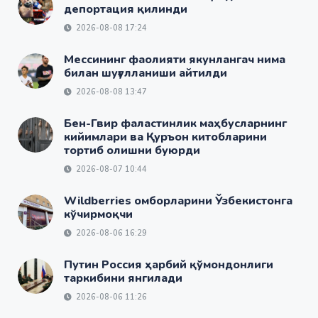
депортация қилинди
2026-08-08 17:24
Мессининг фаолияти якунлангач нима
билан шуғулланиши айтилди
2026-08-08 13:47
Бен-Гвир фаластинлик маҳбусларнинг
кийимлари ва Қуръон китобларини
тортиб олишни буюрди
2026-08-07 10:44
Wildberries омборларини Ўзбекистонга
кўчирмоқчи
2026-08-06 16:29
Путин Россия ҳарбий қўмондонлиги
таркибини янгилади
2026-08-06 11:26