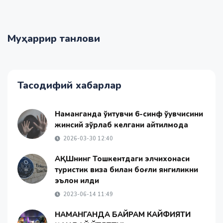
Муҳаррир танлови
Тасодифий хабарлар
Наманганда ўқитувчи 6-синф ўқувчисини
жинсий зўрлаб келгани айтилмоқда
2026-03-30 12:40
АҚШнинг Тошкентдаги элчихонаси
туристик виза билан боғлиқ янгиликни
эълон қилди
2023-06-14 11:49
НАМАНГАНДА БАЙРАМ КАЙФИЯТИ