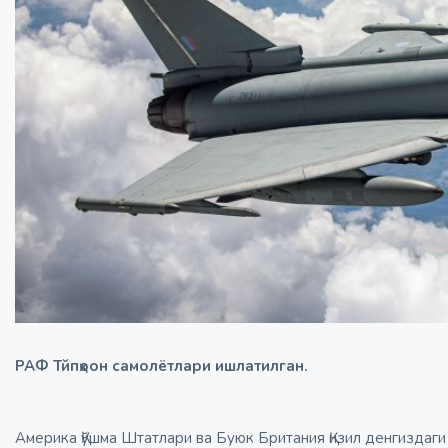
РАФ Тйпҳоон самолётлари ишлатилган.
Америка Қўшма Штатлари ва Буюк Британия Қизил денгиздаги