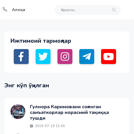
Алоқа
Ижтимоий тармоқлар
Энг кўп ўқилган
Гулнора Каримовани соғинган
санъаткорлар норасмий тақиққа
тушди
2019-07-19 15:40