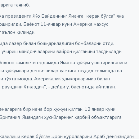
арига таяниб.
а президенти Жо Байденнинг Яманга “керак бўлса” яна
оширилди. Баёнот 11-январ куни Америка махсус
г эълон қилинди.
ида лазер билан бошқариладиган бомбаларни отди.
а учириш майдончаларини вайрон қилганини тасдиқлади.
йпҳоон самолёти ёрдамида Яманга ҳужум уюштирилганини
фли ҳужумлари денгизчилар ҳаётига таҳдид солмоқда ва
ни тўхтатмоқда. Америкалик ҳамкорларимиз билан
раундини ўтказдик", - дейди у. баёнотида айтилган.
емаларига бир неча бор ҳужум қилган. 12 январ куни
 Британия Ямандаги ҳусийларнинг ҳарбий объэктларига
казилиши керак бўлган Эрон қуролларини Араб денгизидаги