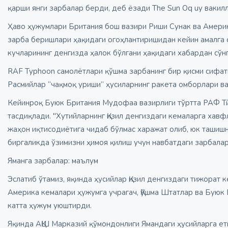
қарши янги зарбалар берди, деб ёзади The Sun Oq uy вакилл
Ҳаво ҳужумлари Британия бош вазири Риши Сунак ва Америк
зарба беришлари ҳақидаги огоҳлантиришидан кейин амалга 
кучларининг денгизда ҳалок бўлгани ҳақидаги хабардан сўн
RAF Typhoon самолётлари қўшма зарбанинг бир қисми сифат
Расмийлар “чақмоқ уриши” ҳусиларнинг ракета омборлари в
Кейинроқ Буюк Британия Мудофаа вазирлиги тўртта РАФ Т
тасдиқлади. "Хутийларнинг Қизил денгиздаги кемаларга хав
жаҳон иқтисодиётига чидаб бўлмас харажат олиб, юк ташиш
биргаликда ўзимизни ҳимоя қилиш учун навбатдаги зарбалар 
Яманга зарбалар: маълум
Эслатиб ўтамиз, яқинда ҳусийлар Қизил денгиздаги тижорат к
Америка кемалари ҳужумга учрагач, Қўшма Штатлар ва Буюк
катта ҳужум уюштирди.
Яқинда АҚШ Марказий қўмондонлиги Ямандаги ҳусийларга ет