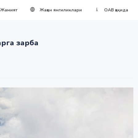
Жамият
Жаҳон янгиликлари
ОАВ ҳақида
арга зарба