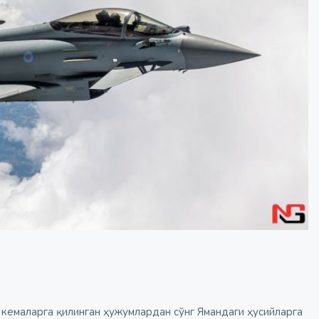
 кемаларга қилинган ҳужумлардан сўнг Ямандаги ҳусийларга