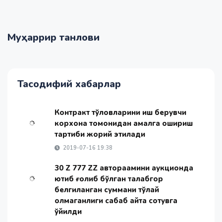
Муҳаррир танлови
Тасодифий хабарлар
Контракт тўловларини иш берувчи
корхона томонидан амалга ошириш
тартиби жорий этилади
2019-07-16 19:38
30 Z 777 ZZ авторақамини аукционда
ютиб ғолиб бўлган талабгор
белгиланган суммани тўлай
олмаганлиги сабаб қайта сотувга
қўйилди