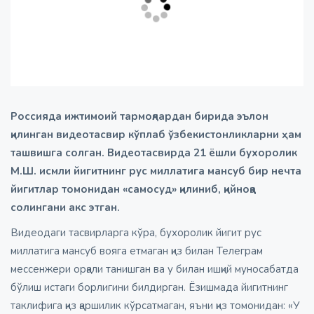
Россияда ижтимоий тармоқлардан бирида эълон
қилинган видеотасвир кўплаб ўзбекистонликларни ҳам
ташвишга солган. Видеотасвирда 21 ёшли бухоролик
М.Ш. исмли йигитнинг рус миллатига мансуб бир нечта
йигитлар томонидан «самосуд» қилиниб, қийноққа
солингани акс этган.
Видеодаги тасвирларга кўра, бухоролик йигит рус
миллатига мансуб вояга етмаган қиз билан Телеграм
мессенжери орқали танишган ва у билан ишқий муносабатда
бўлиш истаги борлигини билдирган. Ёзишмада йигитнинг
таклифига қиз қаршилик кўрсатмаган, яъни қиз томонидан: «У