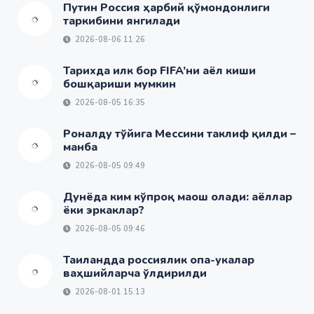
Путин Россия ҳарбий қўмондонлиги
таркибини янгилади
2026-08-06 11:26
Тарихда илк бор FIFA’ни аёл киши
бошқариши мумкин
2026-08-05 16:35
Роналду тўйига Мессини таклиф қилди –
манба
2026-08-05 09:49
Дунёда ким кўпроқ маош олади: аёллар
ёки эркаклар?
2026-08-05 09:46
Таиландда россиялик опа-укалар
ваҳшийларча ўлдирилди
2026-08-01 15:13