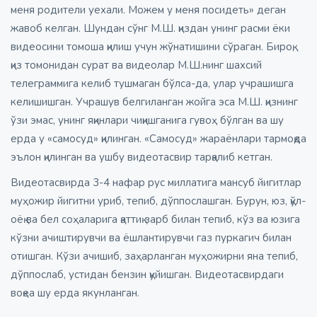
меня родители уехали. Можем у меня посидеть» деган
жавоб келган. Шундан сўнг М.Ш. қиздан унинг расми ёки
видеосини томоша қилиш учун жўнатишини сўраган. Бироқ,
қиз томонидан сурат ва видеолар М.Ш.нинг шахсий
телеграммига келиб тушмаган бўлса-да, улар учрашишга
келишишган. Учрашув белгиланган жойга эса М.Ш. қизнинг
ўзи эмас, унинг яқинлари чиқишганига гувоҳ бўлган ва шу
ерда у «самосуд» қилинган. «Самосуд» жараёнлари тармоқда
эълон қилинган ва ушбу видеотасвир тарқалиб кетган.
Видеотасвирда 3-4 нафар рус миллатига мансуб йигитлар
муҳожир йигитни уриб, тепиб, дўппослашган. Бурун, юз, қўл-
оёқ ва бел соҳаларига қаттиқ зарб билан тепиб, кўз ва юзига
кўзни ачиштирувчи ва ёшлантирувчи газ пуркагич билан
отишган. Кўзи ачишиб, заҳарланган муҳожирни яна тепиб,
дўппослаб, устидан бензин қуйишган. Видеотасвирдаги
воқеа шу ерда якунланган.