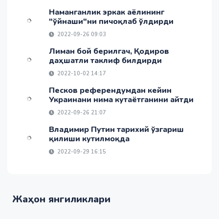
Наманганлик эркак аёлининг
"ўйнаши"ни пичоқлаб ўлдирди
2022-09-26 09:03
Лиман бой берилгач, Қодиров
даҳшатли таклиф билдирди
2022-10-02 14:17
Песков референдумдан кейин
Украинани нима кутаётганини айтди
2022-09-26 21:07
Владимир Путин тарихий ўзгариш
қилиши кутилмоқда
2022-09-29 16:15
Жаҳон янгиликлари