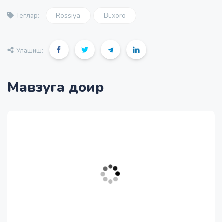
Rossiya
Buxoro
Теглар:
Улашиш:
Мавзуга доир