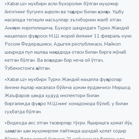
«Xabar.uz» мухбири асли бухоролик бўлган муҳожир
йигитнинг бугунги аҳволи ва тақдири билан қизиққан. Ушбу
масалада тегишли масъуллар эътиборини жалб этган.
Аниқлик киритилишича, Бухоро шаҳридаги Турки Жандий
маҳалласи фуқароси М.Ш. жорий йилнинг 11 февраль куни
Россия Федерацияси, Адыгея республикаси, Майкоп
шаҳрида пул ишлаш мақсадида отаси билан бирга жўнаб
кетган бўлган. Ва воқеадан бир неча ой ўтгач,
Ўзбекистонга қайтган.
«Xabar.uz» мухбири Турки Жандий маҳалла фуқаролар
йиғини ёшлар масаласи бўйича ҳоким ёрдамчиси Миршод
Жаъфаров ҳамда ҳудуд инспектори билан
биргаликда фуқаро М.Ш.нинг хонадонида бўлиб, у билан
суҳбатда бўлган.
«Видеода акс этган тасвирлар тўғри. Яширишга ҳожат йўқ,
ҳақиқатан ҳам муҳожирлик пайтимда шундай ҳолат содир
бўлди. Воқеа жорий йилнинг 21 май куни юз берган эди.