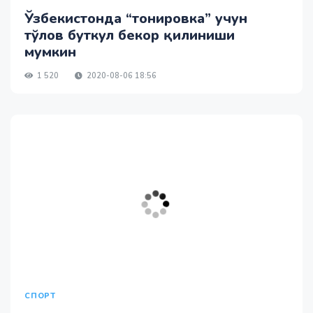
Ўзбекистонда “тонировка” учун
тўлов буткул бекор қилиниши
мумкин
1 520
2020-08-06 18:56
СПОРТ