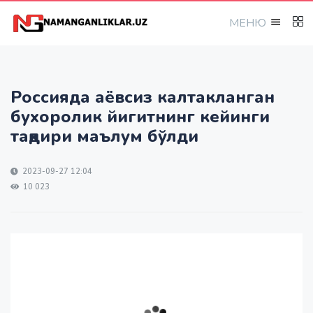
МEНЮ
Россияда аёвсиз калтакланган
бухоролик йигитнинг кейинги
тақдири маълум бўлди
2023-09-27 12:04
10 023