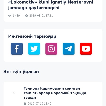
«Lokomotiv» klubi Ignatiy Nesterovni
jamoaga qaytarmoqchi
1 489
2019-08-01 17:11
Ижтимоий тармоқлар
Энг кўп ўқилган
Гулнора Каримовани соғинган
санъаткорлар норасмий тақиққа
тушди
2019-07-19 15:40