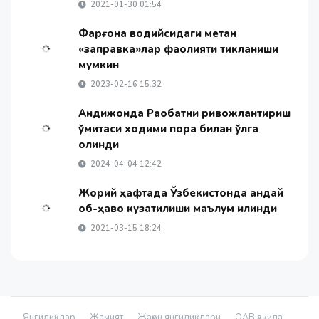
2021-01-30 01:54
Фарғона водийсидаги метан
«заправка»лар фаолияти тикланиши
мумкин
2023-02-16 15:32
Андижонда Рақобатни ривожлантириш
қўмитаси ходими пора билан қўлга
олинди
2024-04-04 12:42
Жорий ҳафтада Ўзбекистонда қандай
об-ҳаво кузатилиши маълум қилинди
2021-03-15 18:24
Янгиликлар
Жамият
Жаҳон янгиликлари
ОАВ ҳақида