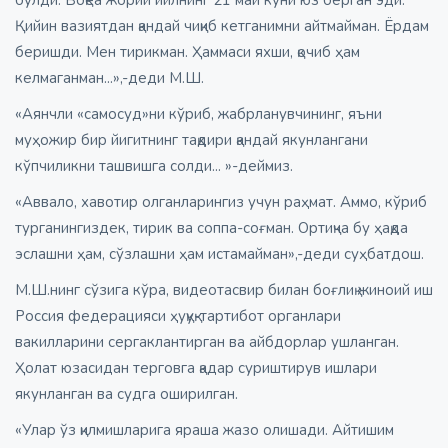
Қийин вазиятдан қандай чиқиб кетганимни айтмайман. Ёрдам
беришди. Мен тирикман. Ҳаммаси яхши, қочиб ҳам
келмаганман...»,-деди М.Ш.
«Аянчли «самосуд»ни кўриб, жабрланувчининг, яъни
муҳожир бир йигитнинг тақдири қандай якунлангани
кўпчиликни ташвишга солди... »-деймиз.
«Аввало, хавотир олганларингиз учун раҳмат. Аммо, кўриб
турганингиздек, тирик ва соппа-соғман. Ортиқча бу ҳақда
эслашни ҳам, сўзлашни ҳам истамайман»,-деди суҳбатдош.
М.Ш.нинг сўзига кўра, видеотасвир билан боғлиқ жиноий иш
Россия федерацияси ҳуқуқ-тартибот органлари
вакилларини сергаклантирган ва айбдорлар ушланган.
Ҳолат юзасидан терговга қадар суриштирув ишлари
якунланган ва судга оширилган.
«Улар ўз қилмишларига яраша жазо олишади. Айтишим