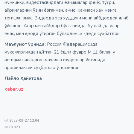
мумкинки, видеотасвирдаги ёзишмалар фейк, тўғри,
айримларини ўзим ёзганман, аммо, ҳаммаси ҳам менга
тегишли эмас. Видеода эса худдики мени айбдордек қилиб
қўйишган. Агар мен айбдор бўлганимда, бу пайтда улар
эмас, мен қамоқда ўтирган бўлардим...» -деди суҳбатдош.
Маълумот ўрнида:
Россия Федерациясида
муҳожирликдан қайтган 21 ёшли фуқаро М.Ш. билан у
истиқомат қиладиган маҳалла фуқаролар йиғинида
профилактик суҳбатлар ўтказилган.
Лайло Ҳайитова
xabar.uz
2023-09-27 12:04
10 023