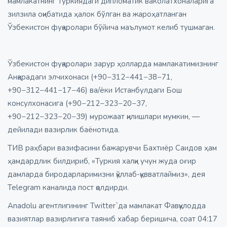
мамлакатнинг Туркиядаги дипломатик ваколатхоналарига
зилзила оқибатида ҳалок бўлган ва жароҳатланган
Ўзбекистон фуқаролари бўйича маълумот келиб тушмаган.
Ўзбекистон фуқаролари зарур ҳолларда мамлакатимизнинг
Анқарадаги элчихонаси (+90−312−441−38−71,
+90−312−441−17−46) ва/ёки Истанбулдаги Бош
консулхонасига (+90−212−323−20−37,
+90−212−323−20−39) мурожаат қилишлари мумкин, —
дейилади вазирлик баёнотида.
ТИВ раҳбари вазифасини бажарувчи Бахтиёр Саидов ҳам
ҳамдардлик билдириб, «Туркия халқи учун жуда оғир
дамларда биродарларимизни қўллаб-қувватлаймиз», дея
Telegram каналида пост қолдирди.
Anadolu агентлигининг Twitter`да мамлакат Фавқулодда
вазиятлар вазирлигига таяниб хабар беришича, соат 04:17