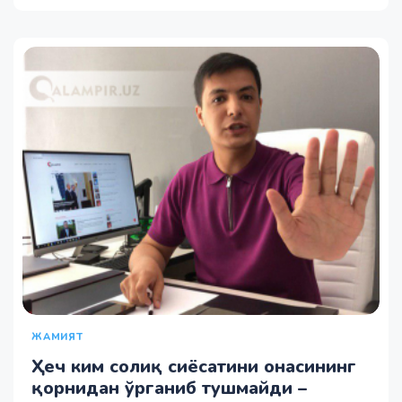
ЖАМИЯТ
Ҳеч ким солиқ сиёсатини онасининг
қорнидан ўрганиб тушмайди –