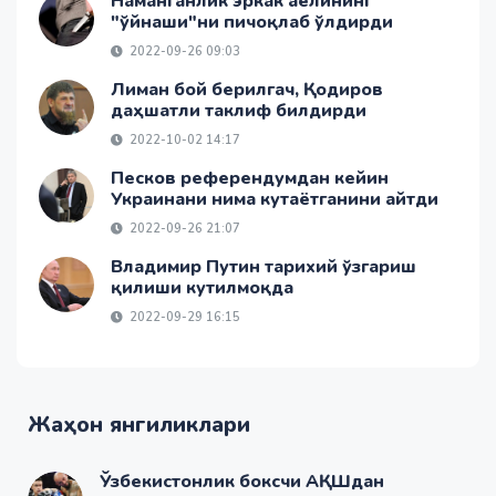
Наманганлик эркак аёлининг
"ўйнаши"ни пичоқлаб ўлдирди
2022-09-26 09:03
Лиман бой берилгач, Қодиров
даҳшатли таклиф билдирди
2022-10-02 14:17
Песков референдумдан кейин
Украинани нима кутаётганини айтди
2022-09-26 21:07
Владимир Путин тарихий ўзгариш
қилиши кутилмоқда
2022-09-29 16:15
Жаҳон янгиликлари
Ўзбекистонлик боксчи АҚШдан