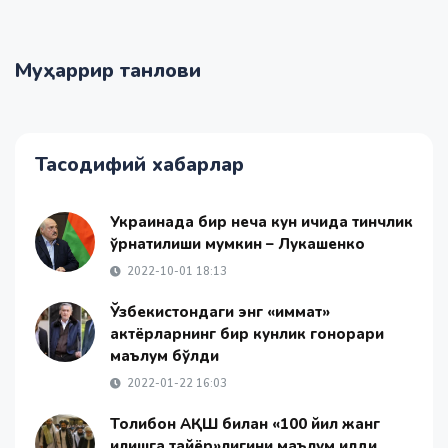
Муҳаррир танлови
Тасодифий хабарлар
Украинада бир неча кун ичида тинчлик
ўрнатилиши мумкин – Лукашенко
2022-10-01 18:13
Ўзбекистондаги энг «қиммат»
актёрларнинг бир кунлик гонорари
маълум бўлди
2022-01-22 16:03
Толибон АҚШ билан «100 йил жанг
қилишга тайёр»лигини маълум қилди