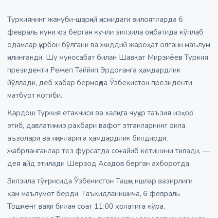
Туркиянинг жануби-шарқий қисмидаги вилоятларда 6
февраль куни юз берган кучли зилзила оқибатида кўплаб
одамлар қурбон бўлгани ва жиддий жароҳат олгани маълум
қилинганди. Шу муносабат билан Шавкат Мирзиёев Туркия
президенти Режеп Таййип Эрдоғанга ҳамдардлик
йўллади, деб хабар бермоқда Ўзбекистон президенти
матбуот котиби.
Қардош Туркия етакчиси ва халқига чуқур таъзия изҳор
этиб, давлатимиз раҳбари вафот этганларнинг оила
аъзолари ва яқинларига ҳамдардлик билдирди,
жабрланганлар тез фурсатда соғайиб кетишини тилади, —
дея қайд этилади Шерзод Асадов берган ахборотда.
Зилзила тўғрисида Ўзбекистон Ташқи ишлар вазирлиги
ҳам маълумот берди. Таъкидланишича, 6 февраль
Тошкент вақти билан соат 11:00 ҳолатига кўра,