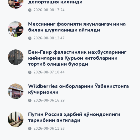
депортация қилинди
2026-08-08 17:24
Мессининг фаолияти якунлангач нима
билан шуғулланиши айтилди
2026-08-08 13:47
Бен-Гвир фаластинлик маҳбусларнинг
кийимлари ва Қуръон китобларини
тортиб олишни буюрди
2026-08-07 10:44
Wildberries омборларини Ўзбекистонга
кўчирмоқчи
2026-08-06 16:29
Путин Россия ҳарбий қўмондонлиги
таркибини янгилади
2026-08-06 11:26