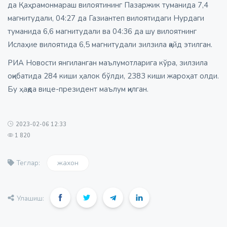
да Қаҳрамонмараш вилоятининг Пазаржик туманида 7,4
магнитудали, 04:27 да Газиантеп вилоятидаги Нурдаги
туманида 6,6 магнитудали ва 04:36 да шу вилоятнинг
Ислаҳие вилоятида 6,5 магнитудали зилзила қайд этилган.
РИА Новости янгиланган маълумотларига кўра, зилзила
оқибатида 284 киши ҳалок бўлди, 2383 киши жароҳат олди.
Бу ҳақда вице-президент маълум қилган.
2023-02-06 12:33
1 820
жахон
Теглар:
Улашиш: