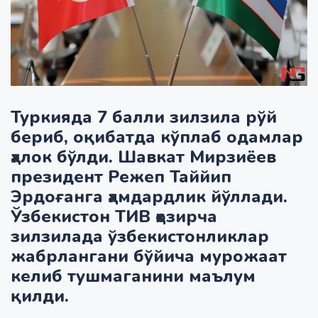
Туркияда 7 балли зилзила рўй
бериб, оқибатда кўплаб одамлар
ҳалок бўлди. Шавкат Мирзиёев
президент Режеп Таййип
Эрдоғанга ҳамдардлик йўллади.
Ўзбекистон ТИВ ҳозирча
зилзилада ўзбекистонликлар
жабрлангани бўйича мурожаат
келиб тушмаганини маълум
қилди.