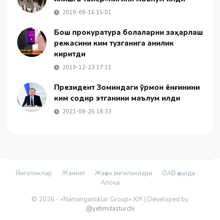
2019-09-16 15:01
Бош прокуратура болаларни заҳарлаш
режасини ким тузганига аниқлик
киритди
2019-12-23 17:11
Президент Зоминдаги ўрмон ёнғинини
ким содир этганини маълум қилди
2021-08-25 18:33
Янгиликлар
Жамият
Жаҳон янгиликлари
ОАВ ҳақида
Алоқа
© 2026 - «Namanganliklar Group» Х/К |
Developed by
@yetimdasturchi