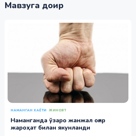
Мавзуга доир
НАМАНГАН ХАЁТИ
ЖИНОЯТ
Наманганда ўзаро жанжал оғир
жароҳат билан якунланди