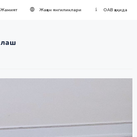
Жамият
Жаҳон янгиликлари
ОАВ ҳақида
млаш