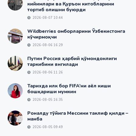
кийимлари ва Қуръон китобларини
тортиб олишни буюрди
2026-08-07 10:44
Wildberries омборларини Ўзбекистонга
кўчирмоқчи
2026-08-06 16:29
Путин Россия ҳарбий қўмондонлиги
таркибини янгилади
2026-08-06 11:26
Тарихда илк бор FIFA’ни аёл киши
бошқариши мумкин
2026-08-05 16:35
Роналду тўйига Мессини таклиф қилди –
манба
2026-08-05 09:49