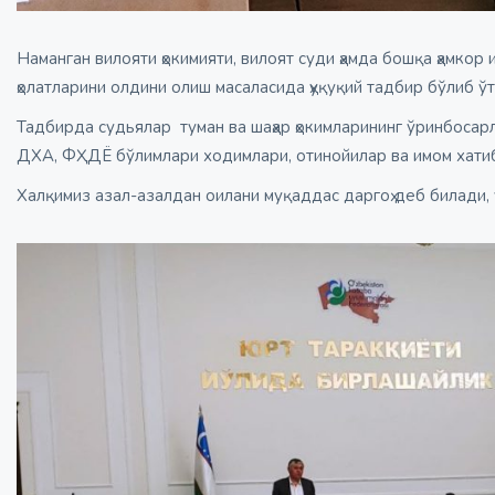
Наманган вилояти ҳокимияти, вилоят суди ҳамда бошқа ҳамко
ҳолатларини олдини олиш масаласида ҳуқуқий тадбир бўлиб ўт
Тадбирда судьялар туман ва шаҳар ҳокимларининг ўринбосар
ДХА, ФҲДЁ бўлимлари ходимлари, отинойилар ва имом хатиб
Халқимиз азал-азалдан оилани муқаддас даргоҳ деб билади,