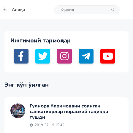
Алоқа
Ижтимоий тармоқлар
Энг кўп ўқилган
Гулнора Каримовани соғинган
санъаткорлар норасмий тақиққа
тушди
2019-07-19 15:40