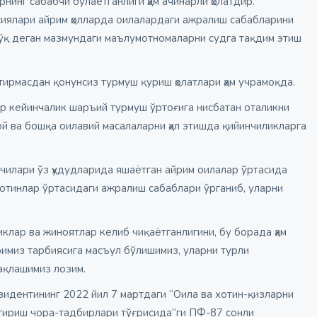
инг сабабчи бўлаётганлиги ҳам ачинарли ҳолатдир.
иялари айрим ҳолларда оилалардаги ажралиш сабабларини
йўқ деган мазмундаги маълумотномаларни судга тақдим этиш
рмасдан қонунсиз турмуш қуриш ҳолатлари ҳам учрамоқда.
р кейинчалик шаръий турмуш ўртоғига нисбатан оталикни
й ва бошқа оилавий масалаларни ҳал этишда қийинчиликларга
тчилари ўз ҳудудларида яшаётган айрим оилалар ўртасида
хотинлар ўртасидаги ажралиш сабаблари ўрганиб, уларни
клар ва жиноятлар келиб чиқаётганлигини, бу борада ҳам
миз тарбиясига масъул бўлишимиз, уларни турли
ақлашимиз лозим.
дентининг 2022 йил 7 мартдаги “Оила ва хотин-қизларни
тириш чора-тадбирлари тўғрисида”ги ПФ-87 сонли