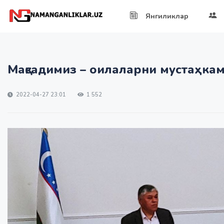
Янгиликлар
Мақсадимиз – оилаларни мустаҳка
2022-04-27 23:01
1 552