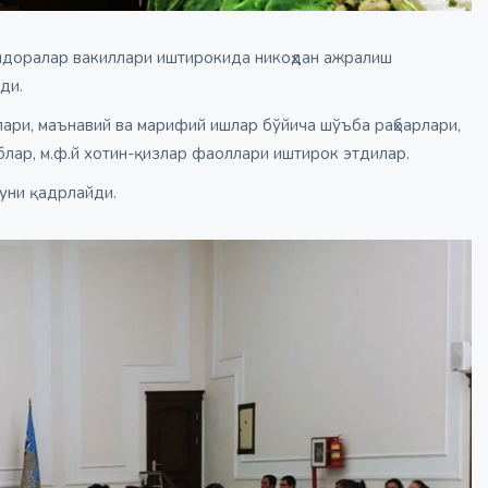
р идоралар вакиллари иштирокида никоҳдан ажралиш
ди.
лари, маънавий ва марифий ишлар бўйича шўъба раҳбарлари,
лар, м.ф.й хотин-қизлар фаоллари иштирок этдилар.
 уни қадрлайди.