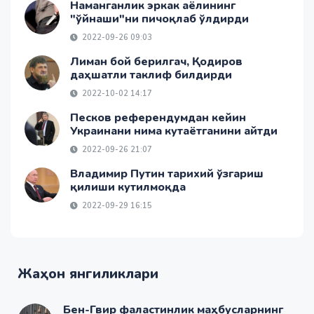
Наманганлик эркак аёлининг
"ўйнаши"ни пичоқлаб ўлдирди
2022-09-26 09:03
Лиман бой берилгач, Қодиров
даҳшатли таклиф билдирди
2022-10-02 14:17
Песков референдумдан кейин
Украинани нима кутаётганини айтди
2022-09-26 21:07
Владимир Путин тарихий ўзгариш
қилиши кутилмоқда
2022-09-29 16:15
Жаҳон янгиликлари
Бен-Гвир фаластинлик маҳбусларнинг