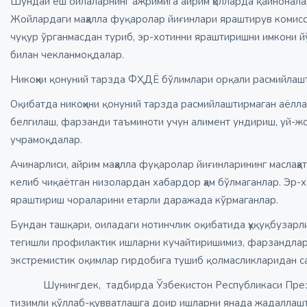
Шундай ёш оилаларнинг ажримига айрим ҳолларда қайноналарн
Жойлардаги маҳалла фуқаролар йиғинлари яраштирув комисс
чуқур ўрганмасдан туриб, эр-хотинни яраштиришни имкони 
билан чекланмоқдалар.
Никоҳни қонуний тарзда ФҲДЁ бўлимлари орқали расмийлашти
Оқибатда никоҳини қонуний тарзда расмийлаштирмаган аёлла
белгилаш, фарзанди таъминоти учун алимент ундириш, уй-жо
учрамоқдалар.
Ачинарлиси, айрим маҳалла фуқаролар йиғинларининг маслаҳа
келиб чиқаётган низолардан хабардор ҳам бўлмаганлар. Эр-
яраштириш чораларини етарли даражада кўрмаганлар.
Бундан ташқари, оиладаги нотинчлик оқибатида ҳуқуқбузарли
тегишли профилактик ишларни кучайтиришимиз, фарзандлари
экстремистик оқимлар гирдобига тушиб қолмасликларидан с
Шунингдек, тадбирда Ўзбекистон Республикаси Прези
тизимли қўллаб-қувватлашга доир ишларни янада жадаллаш