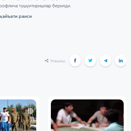
трофлича тушунтиришлар берилди.
 ҳайъати раиси
Улашиш: