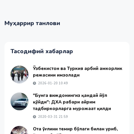
Муҳаррир танлови
Тасодифий хабарлар
Ўзбекистон ва Туркия ҳарбий ҳамкорлик
режасини имзолади
2026-01-20 10:49
"Бунга виждонингиз қандай йўл
қўйди": ДХА раҳбари айрим
тадбиркорларга мурожаат қилди
2020-03-31 21:59
Oта ўғлини темир бўлаги билан уриб,