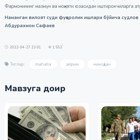
Фармонининг мазмун ва моҳияти юзасидан иштирокчиларга а
Наманган вилоят суди фуқаролик ишлари бўйича судлов
Абдурахмон Сафаев
2022-04-27 23:01
1 552
mahalla
айрим
никоҳдан
Теглар:
Мавзуга доир