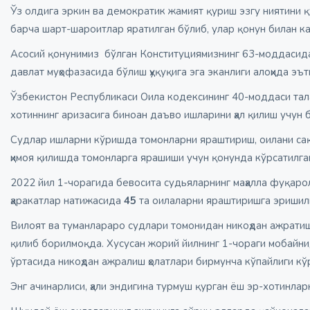
Ўз олдига эркин ва демократик жамият қуриш эзгу ниятини қ
барча шарт-шароитлар яратилган бўлиб, улар қонун билан к
Асосий қонунимиз бўлган Конституциямизнинг 63-моддасида
давлат муҳофазасида бўлиш ҳуқуқига эга эканлиги алоҳида эъ
Ўзбекистон Республикаси Оила кодексининг 40-моддаси тала
хотиннинг аризасига биноан даъво ишларини ҳал қилиш учун 
Судлар ишларни кўришда томонларни яраштириш, оилани са
ҳимоя қилишда томонларга ярашиши учун қонунда кўрсатилган
2022 йил 1-чорагида бевосита судьяларнинг маҳалла фуқаро
ҳаракатлар натижасида
45
та оилаларни яраштиришга эришил
Вилоят ва туманлараро судлари томонидан никоҳдан ажратиш 
қилиб борилмоқда. Хусусан жорий йилнинг 1-чораги мобайнид
ўртасида никоҳдан ажралиш ҳолатлари бирмунча кўпайлиги кў
Энг ачинарлиси, ҳали эндигина турмуш қурган ёш эр-хотинла