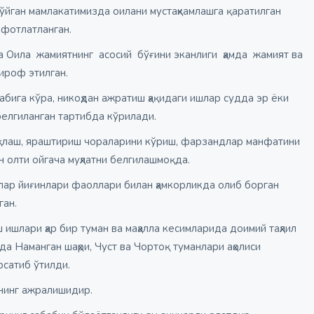
ўйган мамлакатимизда оилани мустаҳкамлашга қаратилган
афотлатланган.
 Оила жамиятнинг асосий бўғини эканлиги ҳамда жамият ва
тироф этилган.
бига кўра, никоҳдан ажратиш ҳақидаги ишлар судда эр ёки
белгиланган тартибда кўрилади.
қлаш, яраштириш чораларини кўриш, фарзандлар манфатини
 олти ойгача муҳлатни белгилашмоқда.
лар йиғинлари фаоллари билан ҳамкорликда олиб борган
ган.
ишлари ҳар бир туман ва маҳалла кесимларида доимий таҳлил
а Наманган шаҳри, Чуст ва Чортоқ туманлари аҳолиси
рсатиб ўтилди.
рнинг ажралишидир.