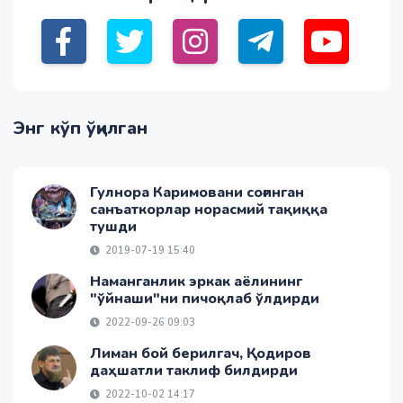
Энг кўп ўқилган
Гулнора Каримовани соғинган
санъаткорлар норасмий тақиққа
тушди
2019-07-19 15:40
Наманганлик эркак аёлининг
"ўйнаши"ни пичоқлаб ўлдирди
2022-09-26 09:03
Лиман бой берилгач, Қодиров
даҳшатли таклиф билдирди
2022-10-02 14:17