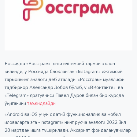
Россияда «Россграм» янги ижтимоий тармоғи эълон
қилинди, у Россияда блокланган «Instagram» ижтимоий
тармоғининг аналоги деб аталади. «Россграм» муаллифи
тадбиркор Aлександр Зобов бўлиб, у «ВКонтакте» ва
«Telegram» яратувчиси Павел Дуров билан бир курсда
ўқиганини
таъкидлайди.
«Android ва iOS учун одатий функционаллик ва мобил
иловаларга эга «Instagram» нинг русча аналоги 2022 йил
28 мартдан ишга туширилади. Аксарият фойдаланувчилар