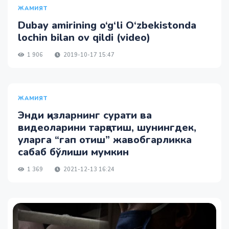
ЖАМИЯТ
Dubay amirining o‘g‘li O‘zbekistonda
lochin bilan ov qildi (video)
1 906
2019-10-17 15:47
ЖАМИЯТ
Энди қизларнинг сурати ва
видеоларини тарқатиш, шунингдек,
уларга “гап отиш” жавобгарликка
сабаб бўлиши мумкин
1 369
2021-12-13 16:24