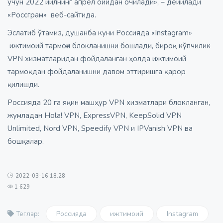
учун 2022 йилнинг апрел ойидан очилади», – дейилади
«Россграм» веб-сайтида.
Эслатиб ўтамиз, душанба куни Россияда «Instagram»
ижтимоий тармоғи блокланишни бошлади, бироқ кўпчилик
VPN хизматларидан фойдаланган ҳолда ижтимоий
тармоқдан фойдаланишни давом эттиришга қарор
қилишди.
Россияда 20 га яқин машҳур VPN хизматлари блокланган,
жумладан Hola! VPN, ExpressVPN, KeepSolid VPN
Unlimited, Nord VPN, Speedify VPN и IPVanish VPN ва
бошқалар.
2022-03-16 18:28
1 629
Россияда
ижтимоий
Instagram
Теглар: