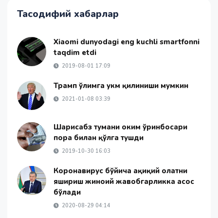
Тасодифий хабарлар
Xiaomi dunyodagi eng kuchli smartfonni
taqdim etdi
2019-08-01 17:09
Трамп ўлимга ҳукм қилиниши мумкин
2021-01-08 03:39
Шаҳрисабз тумани ҳоким ўринбосари
пора билан қўлга тушди
2019-10-30 16:03
Коронавирус бўйича ҳақиқий ҳолатни
яшириш жиноий жавобгарликка асос
бўлади
2020-08-29 04:14