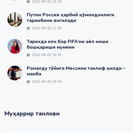
2026-08-06 16:29
Путин Россия ҳарбий қўмондонлиги
таркибини янгилади
2026-08-06 11:26
Тарихда илк бор FIFA’ни аёл киши
бошқариши мумкин
2026-08-05 16:35
Роналду тўйига Мессини таклиф қилди –
манба
2026-08-05 09:49
Муҳаррир танлови