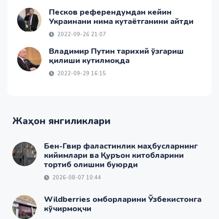
Песков референдумдан кейин
Украинани нима кутаётганини айтди
2022-09-26 21:07
Владимир Путин тарихий ўзгариш
қилиши кутилмоқда
2022-09-29 16:15
Жаҳон янгиликлари
Бен-Гвир фаластинлик маҳбусларнинг
кийимлари ва Қуръон китобларини
тортиб олишни буюрди
2026-08-07 10:44
Wildberries омборларини Ўзбекистонга
кўчирмоқчи