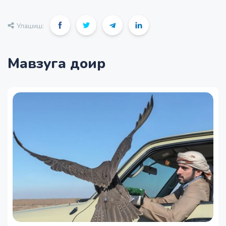
Улашиш:
Мавзуга доир