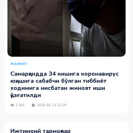
ЖАМИЯТ
Самарқандда 34 кишига коронавирус
юқишига сабабчи бўлган тиббиёт
ходимига нисбатан жиноят иши
қўзғатилди
1 641
2020-05-13 22:29
Ижтимоий тармоқлар