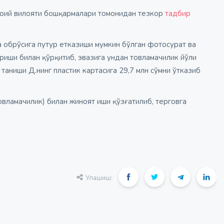
воий вилояти бошқармалари томонидан тезкор
тадбир
 обрўсига путур етказиши мумкин бўлган фотосурат ва
иши билан қўрқитиб, эвазига ундан товламачилик йўли
 таниши Д.нинг пластик картасига 29,7 млн сўмни ўтказиб
вламачилик) билан жиноят иши қўзғатилиб, терговга
Улашиш: