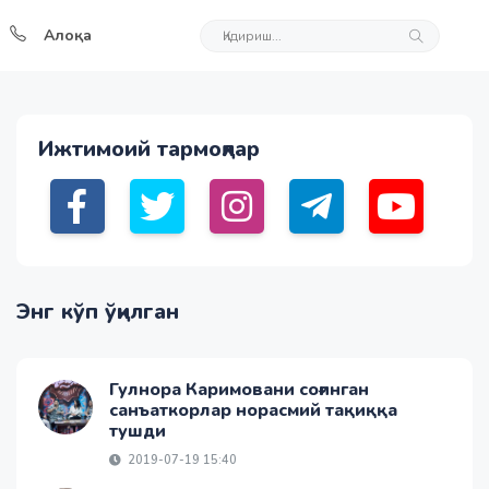
Алоқа
Ижтимоий тармоқлар
Энг кўп ўқилган
Гулнора Каримовани соғинган
санъаткорлар норасмий тақиққа
тушди
2019-07-19 15:40