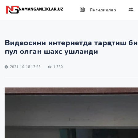
Янгиликлар
Видеосини интернетда тарқатиш бил
пул олган шахс ушланди
2021-10-18 17:58
1 730