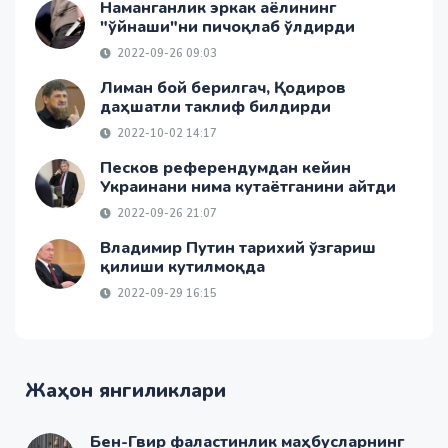
Наманганлик эркак аёлининг
"ўйнаши"ни пичоқлаб ўлдирди
2022-09-26 09:03
Лиман бой берилгач, Қодиров
даҳшатли таклиф билдирди
2022-10-02 14:17
Песков референдумдан кейин
Украинани нима кутаётганини айтди
2022-09-26 21:07
Владимир Путин тарихий ўзгариш
қилиши кутилмоқда
2022-09-29 16:15
Жаҳон янгиликлари
Бен-Гвир фаластинлик маҳбусларнинг