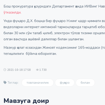
Бош прокуратура ҳузуридаги Департамент ҳамда ИИВинг На
ўтказилди.
Унда фуқаро Д.Х. бошқа бир фуқаро Н.нинг қадр-қиммати ва
видеоларни интернет ижтимоий тармоқларида тарқатиб юбор
билан 30 млн сўм талаб қилиб, электрон тўлов тизими орқали
олган вақтида ашёвий далиллар билан ушланган.
Мазкур ҳолат юзасидан Жиноят кодексининг 165-моддаси (то
тегишлилиги бўйича юборилган.
2021-10-18 17:58
1 730
товламачилик
фуқаро
билан
Теглар:
Мавзуга доир