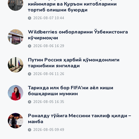
кийимлари ва Қуръон китобларини
тортиб олишни буюрди
2026-08-07 10:44
Wildberries омборларини Ўзбекистонга
кўчирмоқчи
2026-08-06 16:29
Путин Россия ҳарбий қўмондонлиги
таркибини янгилади
2026-08-06 11:26
Тарихда илк бор FIFA’ни аёл киши
бошқариши мумкин
2026-08-05 16:35
Роналду тўйига Мессини таклиф қилди –
манба
2026-08-05 09:49