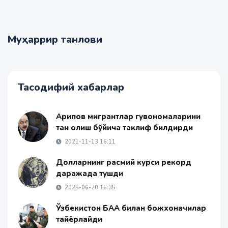
Муҳаррир танлови
Тасодифий хабарлар
Арипов мигрантлар гувоҳномаларини
тан олиш бўйича таклиф билдирди
2021-11-13 16:11
Долларнинг расмий курси рекорд
даражада тушди
2025-06-20 16:35
Ўзбекистон БАА билан божхоначилар
тайёрлайди