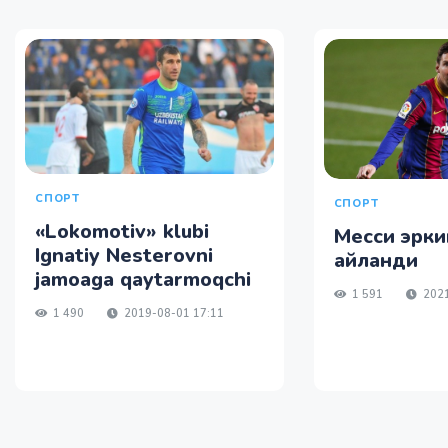
СПОРТ
СПОРТ
«Lokomotiv» klubi
Месси эрки
Ignatiy Nesterovni
айланди
jamoaga qaytarmoqchi
1 591
2021
1 490
2019-08-01 17:11