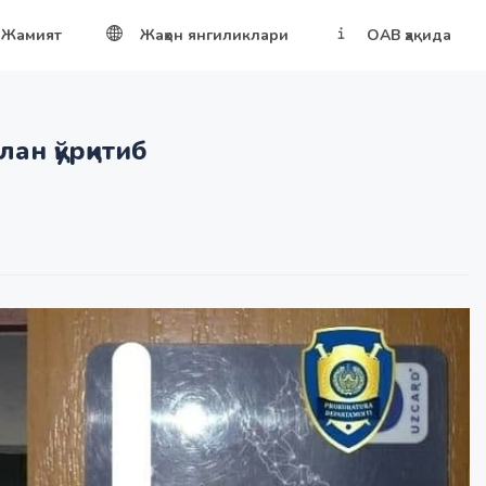
Жамият
Жаҳон янгиликлари
ОАВ ҳақида
ан қўрқитиб