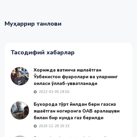
Муҳаррир танлови
Тасодифий хабарлар
Хорижда вақтинча ишлаётган
Ўзбекистон фуқаролари ва уларнинг
оиласи қўллаб-қувватланади
2022-03-05 18:56
Бухорода тўрт йилдан бери газсиз
яшаётган ногиронга ОАВ аралашуви
билан бир кунда газ берилди
2020-11-29 20:33