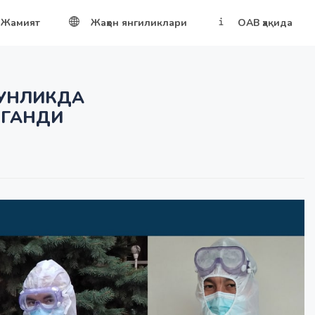
Жамият
Жаҳон янгиликлари
ОАВ ҳақида
УНЛИКДА
ЛГАНДИ