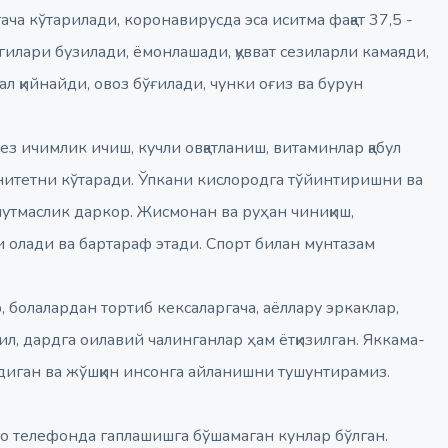
ча кўтарилади, коронавирусда эса иситма фақат 37,5 -
згилари бузилади, ёмонлашади, қувват сезиларли камаяди,
тал қийнайди, овоз бўғилади, чунки оғиз ва бурун
ез ичимлик ичиш, кучли овқатланиш, витаминлар қабул
нитетни кўтаради. Ўпкани кислородга тўйинтиришни ва
утмаслик даркор. Жисмонан ва руҳан чиниқиш,
 олади ва бартараф этади. Спорт билан мунтазам
болалардан тортиб кексаларгача, аёллару эркаклар,
л, дардга оилавий чалинганлар ҳам ётқизилган. Яккама-
адиган ва жўшқин инсонга айланишни тушунтирамиз.
о телефонда гаплашишга бўшамаган кунлар бўлган.