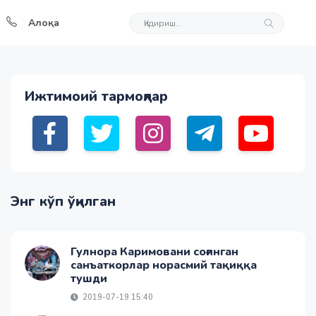
Алоқа
Ижтимоий тармоқлар
Энг кўп ўқилган
Гулнора Каримовани соғинган
санъаткорлар норасмий тақиққа
тушди
2019-07-19 15:40