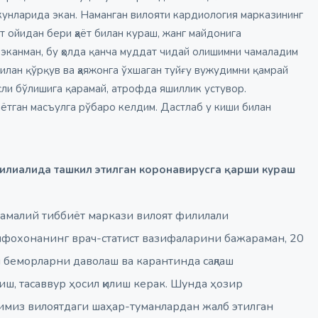
кунларида экан. Наманган вилояти кардиология марказининг
т ойидан бери ҳаёт билан кураш, жанг майдонига
 эканман, бу ҳолда қанча муддат чидай олишимни чамаладим
лан қўрқув ва ҳаяжонга ўхшаган туйғу вужудимни қамрай
сли бўлишига қарамай, атрофда яшиллик устувор.
ётган масъулга рўбаро келдим. Дастлаб у киши билан
филиалида ташкил этилган коронавирусга қарши кураш
амалий тиббиёт маркази вилоят филилали
фохонанинг врач-статист вазифаларини бажараман, 20
 беморларни даволаш ва карантинда сақлаш
тиш, тасаввур ҳосил қилиш керак. Шунда ҳозир
имиз вилоятдаги шаҳар-туманлардан жалб этилган