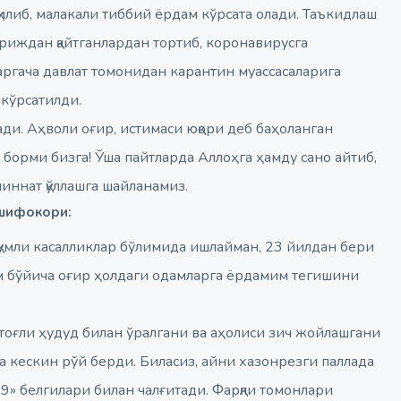
либ, малакали тиббий ёрдам кўрсата олади. Таъкидлаш
риждан қайтганлардан тортиб, коронавирусга
аргача давлат томонидан карантин муассасаларига
кўрсатилди.
лади. Аҳволи оғир, истимаси юқори деб баҳоланган
орми бизга! Ўша пайтларда Аллоҳга ҳамду сано айтиб,
иннат қўллашга шайланамиз.
 шифокори:
қумли касалликлар бўлимида ишлайман, 23 йилдан бери
м бўйича оғир ҳолдаги одамларга ёрдамим тегишини
 тоғли ҳудуд билан ўралгани ва аҳолиси зич жойлашгани
 ва кескин рўй берди. Биласиз, айни хазонрезги паллада
19» белгилари билан чалғитади. Фарқли томонлари