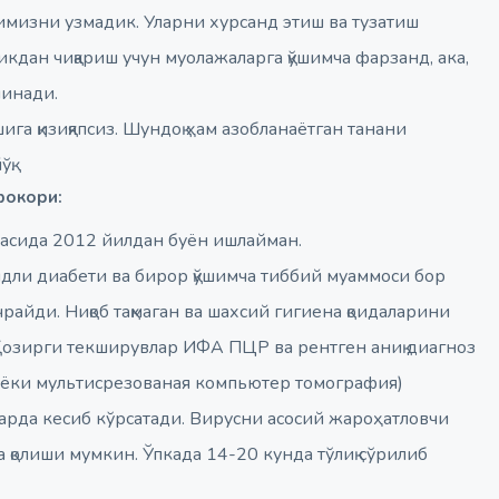
имизни узмадик. Уларни хурсанд этиш ва тузатиш
ликдан чиқариш учун муолажаларга қўшимча фарзанд, ака,
линади.
ига қизиқяпсиз. Шундоқ ҳам азобланаётган танани
қ.
фокори:
асида 2012 йилдан буён ишлайман.
андли диабети ва бирор қўшимча тиббий муаммоси бор
айди. Ниқоб тақмаган ва шахсий гигиена қоидаларини
Ҳозирги текширувлар ИФА ПЦР ва рентген аниқ диагноз
ал ёки мультисрезованая компьютер томография)
арда кесиб кўрсатади. Вирусни асосий жароҳатловчи
 қолиши мумкин. Ўпкада 14-20 кунда тўлиқ сўрилиб