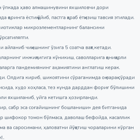
ан ўпкада ҳаво алмашинувини яхшиловчи дори
қоринга ёстиқ қўйиб, пастга қараб ётқизиш тавсия этилади.
биотиклар микроэлементларнинг балансини
ўрсатиляпти.
айланиб чиқишнинг ўзига 5 соатча вақт кетади.
уларнинг инжиқлигига кўникиш, саволларига қониқарли
саларга пандемиянинг аҳамиятини англатиш керак.
и. Олдига кириб, шикоятини сўраганимда оқ варақ сўради
исида, худо хоҳласа, тез кунда дарддан фориғ бўлишини
ли яхшиланиб, уйга кетишга ҳозирланди.
дир, сабр эса соғайишнинг бошланиши» дея битганида
мор шифокор томон бўлмаса, даволаш бефойда, касаллик
ма ва саросимани, ҳаловатни йўқотиш чораларини кўрган
..