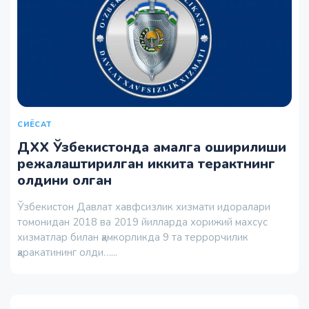
СИЁСАТ
ДХХ Ўзбекистонда амалга оширилиши
режалаштирилган иккита терактнинг
олдини олган
Ўзбекистон Давлат хавфсизлик хизмати идоралари
томонидан 2018 ва 2019 йилларда хорижий махсус
хизматлар билан ҳамкорликда 9 та террорчилик
ҳаракатининг олди…...