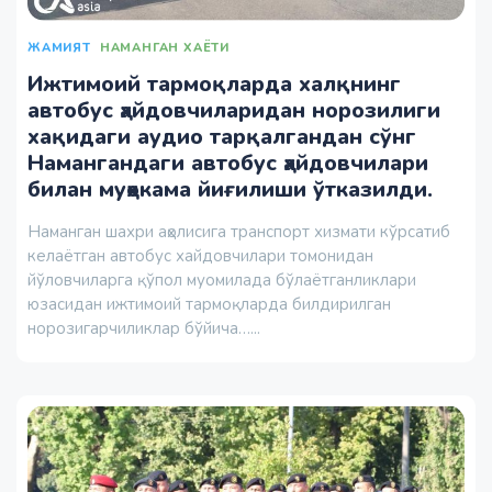
ЖАМИЯТ
НАМАНГАН ХАЁТИ
Ижтимоий тармоқларда халқнинг
автобус ҳайдовчиларидан норозилиги
хақидаги аудио тарқалгандан сўнг
Намангандаги автобус ҳайдовчилари
билан муҳокама йиғилиши ўтказилди.
Наманган шахри аҳолисига транспорт хизмати кўрсатиб
келаётган автобус хайдовчилари томонидан
йўловчиларга қўпол муомилада бўлаётганликлари
юзасидан ижтимоий тармоқларда билдирилган
норозигарчиликлар бўйича…...