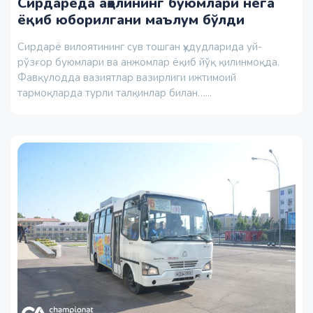
Сирдарёда аҳолининг буюмлари нега
ёқиб юборилгани маълум бўлди
Сирдарё вилоятининг сув тошган ҳудудларида уй-
рўзғор буюмлари ва анжомлар ёқиб йўқ қилинмоқда.
Фавқулодда вазиятлар вазирлиги ижтимоий
тармоқларда турли талқинлар билан…...