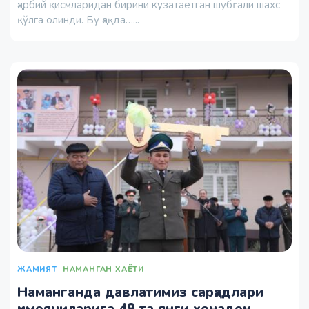
ҳарбий қисмларидан бирини кузатаётган шубғали шахс
қўлга олинди. Бу ҳақда…...
ЖАМИЯТ
НАМАНГАН ХАЁТИ
Наманганда давлатимиз сарҳадлари
ҳимоячиларига 48 та янги хонадон