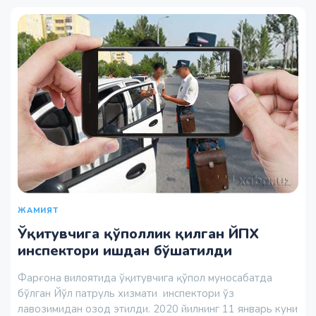
ЖАМИЯТ
Ўқитувчига қўполлик қилган ЙПХ
инспектори ишдан бўшатилди
Фарғона вилоятида ўқитувчига қўпол муносабатда
бўлган Йўл патруль хизмати инспектори ўз
лавозимидан озод этилди. 2020 йилнинг 11 январь куни