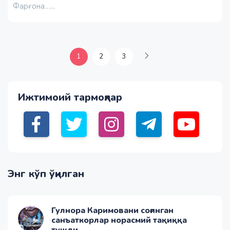
Фарғона…...
1
2
3
Ижтимоий тармоқлар
Энг кўп ўқилган
Гулнора Каримовани соғинган
санъаткорлар норасмий тақиққа
тушди