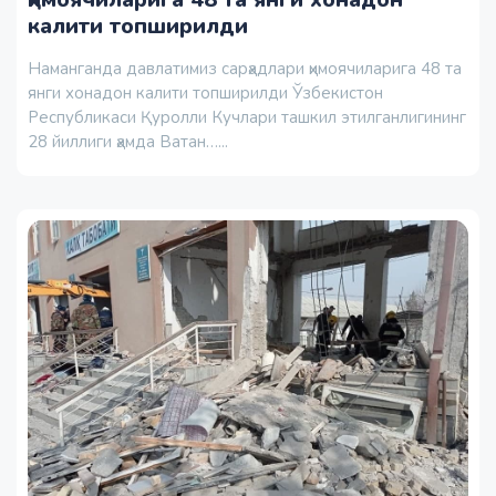
калити топширилди
Наманганда давлатимиз сарҳадлари ҳимоячиларига 48 та
янги хонадон калити топширилди Ўзбекистон
Республикаси Қуролли Кучлари ташкил этилганлигининг
28 йиллиги ҳамда Ватан…...