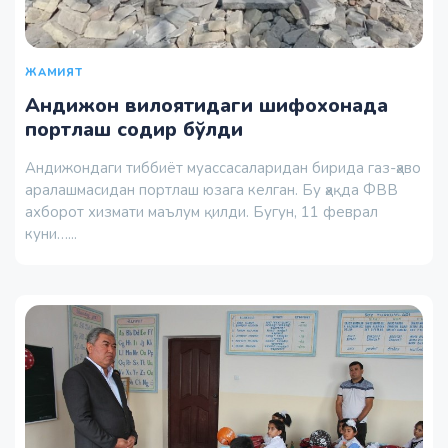
ЖАМИЯТ
Андижон вилоятидаги шифохонада
портлаш содир бўлди
Андижондаги тиббиёт муассасаларидан бирида газ-ҳаво
аралашмасидан портлаш юзага келган. Бу ҳақда ФВВ
ахборот хизмати маълум қилди. Бугун, 11 феврал
куни…...