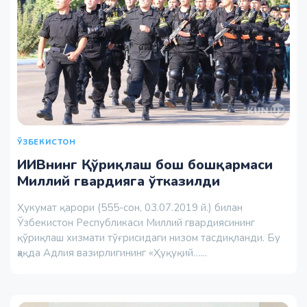
ЎЗБЕКИСТОН
ИИВнинг Қўриқлаш бош бошқармаси
Миллий гвардияга ўтказилди
Ҳукумат қарори (555-сон, 03.07.2019 й.) билан
Ўзбекистон Республикаси Миллий гвардиясининг
қўриқлаш хизмати тўғрисидаги низом тасдиқланди. Бу
ҳақда Адлия вазирлигининг «Ҳуқуқий…...