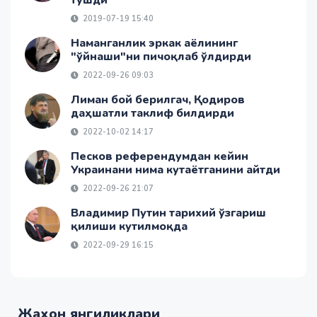
2019-07-19 15:40
Наманганлик эркак аёлининг
"ўйнаши"ни пичоқлаб ўлдирди
2022-09-26 09:03
Лиман бой берилгач, Қодиров
даҳшатли таклиф билдирди
2022-10-02 14:17
Песков референдумдан кейин
Украинани нима кутаётганини айтди
2022-09-26 21:07
Владимир Путин тарихий ўзгариш
қилиши кутилмоқда
2022-09-29 16:15
Жаҳон янгиликлари