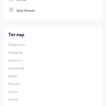
Шоу-Бизнес
Теглар
Ўзбекистон
Наманган
сиёсат”•
жиноятлар
билан
Rossiya
жахон
jinoyat