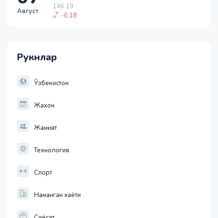
146.19
Август
-0.18
1 USD
11915.64
28.92
Рукнлар
1 EUR
13749.46
32.19
Ўзбекистон
Жахон
Жамият
Технология
Спорт
Наманган хаёти
Сиёсат