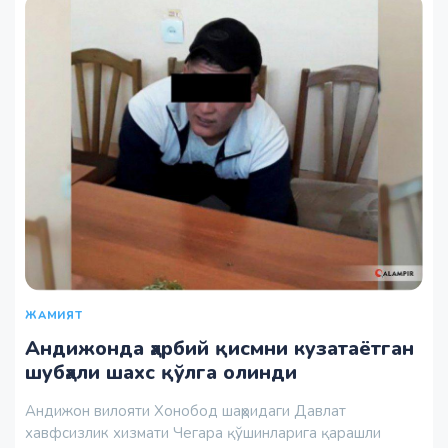
ЖАМИЯТ
Андижонда ҳарбий қисмни кузатаётган
шубҳали шахс қўлга олинди
Андижон вилояти Хонобод шаҳридаги Давлат
хавфсизлик хизмати Чегара қўшинларига қарашли