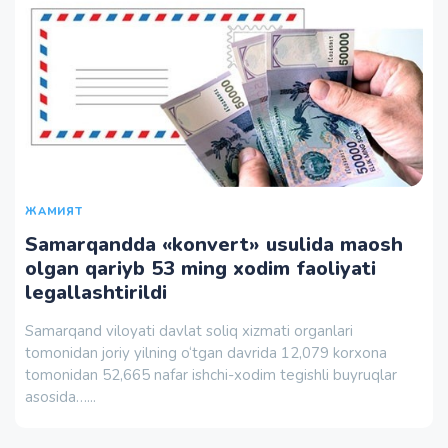
ЖАМИЯТ
Samarqandda «konvert» usulida maosh
olgan qariyb 53 ming xodim faoliyati
legallashtirildi
Samarqand viloyati davlat soliq xizmati organlari
tomonidan joriy yilning o‘tgan davrida 12,079 korxona
tomonidan 52,665 nafar ishchi-xodim tegishli buyruqlar
asosida…...