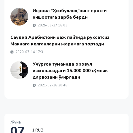
Исроил “Ҳизбуллоҳ”нинг ерости
иншоотига зарба берди
2025-06-27 16:03
Саудия Арабистони ҳаж пайтида рухсатсиз
Маккага келганларни жаримага тортади
2020-07-14 17:31
Учқўрғон туманида қоровул
ишхонасидаги 15.000.000 сўмлик
дарвозани ўғирлади
2021-02-26 20:46
Жума
07
1 RUB