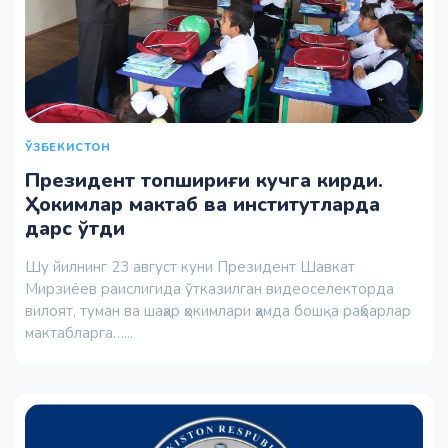
ЎЗБЕКИСТОН
Президент топшириғи кучга кирди.
Ҳокимлар мактаб ва институтларда
дарс ўтди
Шу йилнинг 23 август куни Президент Шавкат
Мирзиёев раислигида ўтказилган видеоселекторда
вилоят, туман ва шаҳар ҳокимлари ҳамда бошқа раҳбарлар
мактабларга…...