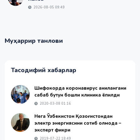
2026-08-05 09:49
Муҳаррир танлови
Тасодифий хабарлар
Шифокорда коронавирус аниқлангани
сабаб бутун бошли клиника ёпилди
2020-03-08 01:16
Нега Ўзбекистон Қозоғистондан
электр энергиясини сотиб олмоқда –
эксперт фикри
2019-07-22 18:49