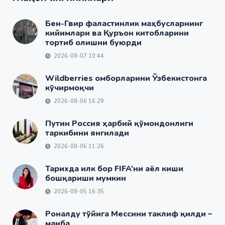
Бен-Гвир фаластинлик маҳбусларнинг
кийимлари ва Қуръон китобларини
тортиб олишни буюрди
2026-08-07 10:44
Wildberries омборларини Ўзбекистонга
кўчирмоқчи
2026-08-06 16:29
Путин Россия ҳарбий қўмондонлиги
таркибини янгилади
2026-08-06 11:26
Тарихда илк бор FIFA’ни аёл киши
бошқариши мумкин
2026-08-05 16:35
Роналду тўйига Мессини таклиф қилди –
манба