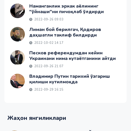
Наманганлик эркак аёлининг
"ўйнаши"ни пичоқлаб ўлдирди
2022-09-26 09:03
Лиман бой берилгач, Қодиров
даҳшатли таклиф билдирди
2022-10-02 14:17
Песков референдумдан кейин
Украинани нима кутаётганини айтди
2022-09-26 21:07
Владимир Путин тарихий ўзгариш
қилиши кутилмоқда
2022-09-29 16:15
Жаҳон янгиликлари