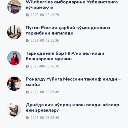
Wildberries омборларини Ўзбекистонга
кўчирмоқчи
2026-08-06 16:29
Путин Россия ҳарбий қўмондонлиги
таркибини янгилади
2026-08-06 11:26
Тарихда илк бор FIFA’ни аёл киши
бошқариши мумкин
2026-08-05 16:35
Роналду тўйига Мессини таклиф қилди –
манба
2026-08-05 09:49
Дунёда ким кўпроқ маош олади: аёллар
ёки эркаклар?
2026-08-05 09:46