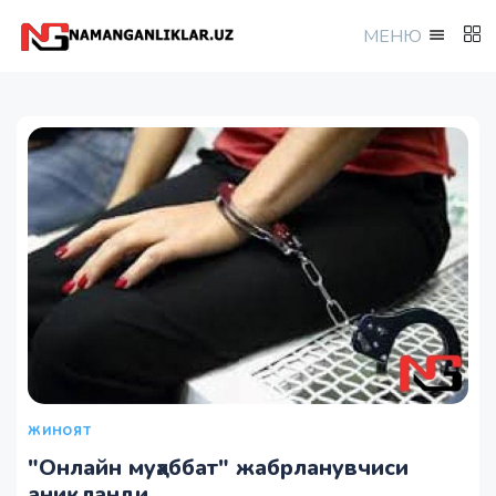
МEНЮ
ЖИНОЯТ
"Онлайн муҳаббат" жабрланувчиси
аниқланди