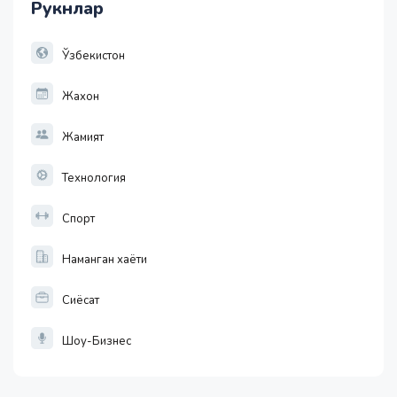
Рукнлар
11915.64
28.92
1 EUR
Ўзбекистон
13749.46
32.19
Жахон
Жамият
Технология
Спорт
Наманган хаёти
Сиёсат
Шоу-Бизнес