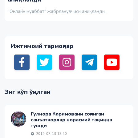
"Онлайн муҳаббат" жабрланувчиси аниқланди...
Ижтимоий тармоқлар
Энг кўп ўқилган
Гулнора Каримовани соғинган
санъаткорлар норасмий тақиққа
тушди
2019-07-19 15:40