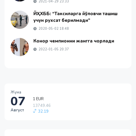
2021-04-29 23:33
ЙҲХББ: “Таксиларга йўловчи ташиш
учун рухсат берилмади”
2020-05-02 18:48
Конор чемпионни жангга чорлади
2022-01-05 20:37
Жума
1 EUR
07
13749.46
32.19
Август
1 RUB
146.19
-0.18
1 USD