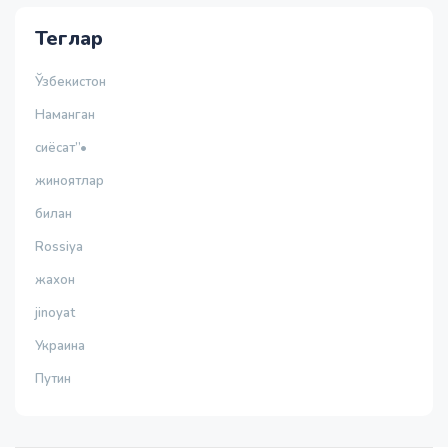
Теглар
Ўзбекистон
Наманган
сиёсат”•
жиноятлар
билан
Rossiya
жахон
jinoyat
Украина
Путин