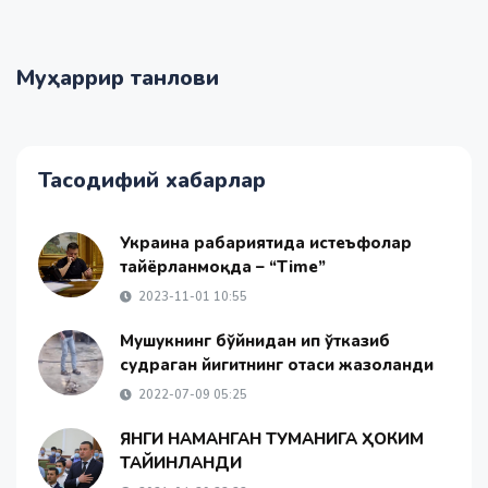
Муҳаррир танлови
Тасодифий хабарлар
Украина раҳбариятида истеъфолар
тайёрланмоқда – “Time”
2023-11-01 10:55
Мушукнинг бўйнидан ип ўтказиб
судраган йигитнинг отаси жазоланди
2022-07-09 05:25
​​ЯНГИ НАМАНГАН ТУМАНИГА ҲОКИМ
ТАЙИНЛАНДИ