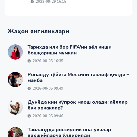
2022-09-29 16:15
Жаҳон янгиликлари
Тарихда илк бор FIFA’ни аёл киши
бошқариши мумкин
2026-08-05 16:35
Роналду тўйига Мессини таклиф қилди –
манба
2026-08-05 09:49
Дунёда ким кўпроқ маош олади: аёллар
ёки эркаклар?
2026-08-05 09:46
Таиландда россиялик опа-укалар
ваҳшийларча ўлдирилди