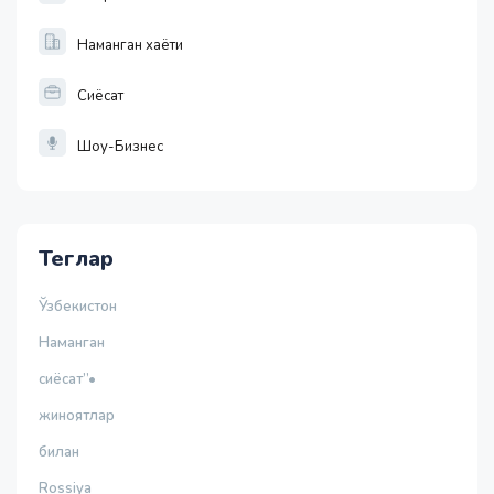
Наманган хаёти
Сиёсат
Шоу-Бизнес
Теглар
Ўзбекистон
Наманган
сиёсат”•
жиноятлар
билан
Rossiya