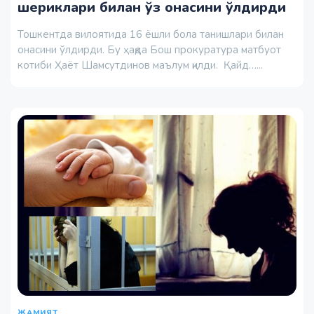
шериклари билан ўз онасини ўлдирди
Тошкентда вилоятида 16 ёшли бола танишлари билан
онасини ўлдирди. Бу ҳақда Бош прокуратура матбуот
котиби Ҳаёт Шамсутдинов маълум қилди. Қайд…...
ЖАМИЯТ