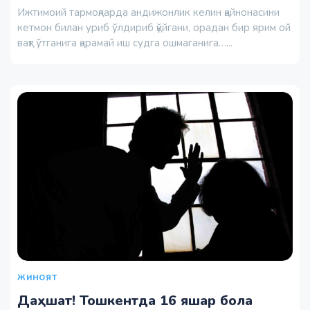
Ижтимоий тармоқларда андижонлик келин қайнонасини
кетмон билан уриб ўлдириб қўйгани, орадан бир ярим ой
вақт ўтганига қарамай иш судга ошмаганига…...
ЖИНОЯТ
Даҳшат! Тошкентда 16 яшар бола