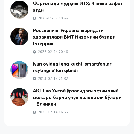
Фарғонада мудҳиш ЙТҲ: 4 киши вафот
этди
2021-11-05 00:55
Россиянинг Украина шарқидаги
ҳаракатлари БМТ Низомини бузади –
Гутерриш
2022-02-24 20:46
Iyun oyidagi eng kuchli smartfonlar
reytingi e’lon qilindi
2019-07-15 21:32
АҚШ ва Хитой ўртасидаги эҳтимолий
можаро барча учун ҳалокатли бўлади
– Блинкен
2021-12-14 16:55