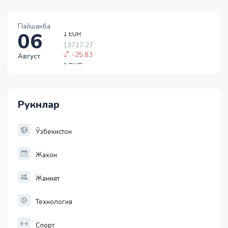
1 EUR
13717.27
Пайшанба
06
-25.83
1 RUB
Август
146.37
-1.05
1 USD
11886.72
-55.49
Рукнлар
1 EUR
13717.27
-25.83
Ўзбекистон
Жахон
Жамият
Технология
Спорт