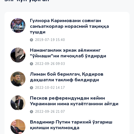
Гулнора Каримовани соғинган
санъаткорлар норасмий тақиққа
тушди
2019-07-19 15:40
Наманганлик эркак аёлининг
"ўйнаши"ни пичоқлаб ўлдирди
2022-09-26 09:03
Лиман бой берилгач, Қодиров
даҳшатли таклиф билдирди
2022-10-02 14:17
Песков референдумдан кейин
Украинани нима кутаётганини айтди
2022-09-26 21:07
Владимир Путин тарихий ўзгариш
қилиши кутилмоқда