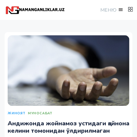
МEНЮ
ЖИНОЯТ
МУНОСАБАТ
Андижонда жойнамоз устидаги қайнона
келини томонидан ўлдирилмаган