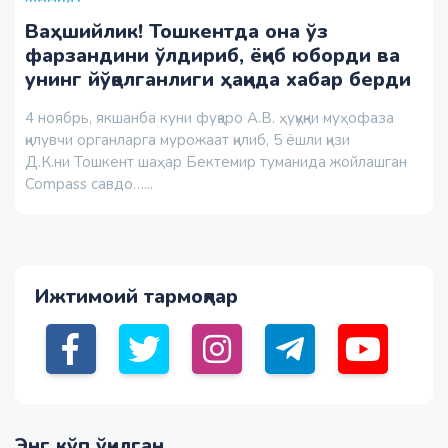
Ваҳшийлик! Тошкентда она ўз
фарзандини ўлдириб, ёқиб юборди ва
унинг йўқолганлиги ҳақида хабар берди
4 ноябрь, якшанба куни фуқаро А.В. ҳуқуқни муҳофаза
қилувчи органларга мурожаат қилиб, 5 ёшли қизи
Д.К.ни Тошкент шаҳар Бектемир туманида жойлашган
Compass савдо…...
Ижтимоий тармоқлар
Энг кўп ўқилган