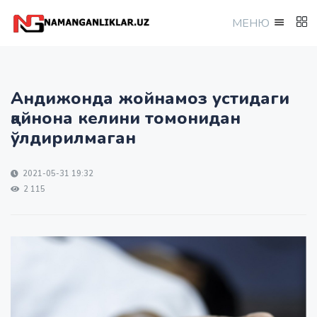
МEНЮ
Андижонда жойнамоз устидаги
қайнона келини томонидан
ўлдирилмаган
2021-05-31 19:32
2 115