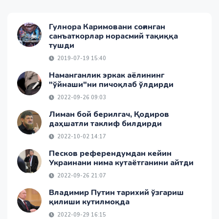
Гулнора Каримовани соғинган
санъаткорлар норасмий тақиққа
тушди
2019-07-19 15:40
Наманганлик эркак аёлининг
"ўйнаши"ни пичоқлаб ўлдирди
2022-09-26 09:03
Лиман бой берилгач, Қодиров
даҳшатли таклиф билдирди
2022-10-02 14:17
Песков референдумдан кейин
Украинани нима кутаётганини айтди
2022-09-26 21:07
Владимир Путин тарихий ўзгариш
қилиши кутилмоқда
2022-09-29 16:15