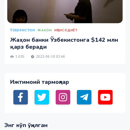
ЎЗБЕКИСТОН
ЖАХОН
ИҚТИСОДИЁТ
Жаҳон банки Ўзбекистонга $142 млн
қарз беради
1 635
2022-06-10 02:46
Ижтимоий тармоқлар
Энг кўп ўқилган