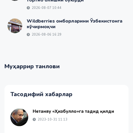
тортиб олишни буюрди
2026-08-07 10:44
Wildberries омборларини Ўзбекистонга
кўчирмоқчи
2026-08-06 16:29
Муҳаррир танлови
Тасодифий хабарлар
Нетаняҳу «Ҳизбуллоҳ»га таҳдид қилди
2023-10-31 11:13