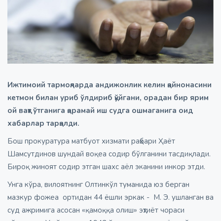
Ижтимоий тармоқларда андижонлик келин қайнонасини
кетмон билан уриб ўлдириб қўйгани, орадан бир ярим
ой вақт ўтганига қарамай иш судга ошмаганига оид
хабарлар тарқалди.
Бош прокуратура матбуот хизмати раҳбари Ҳаёт
Шамсутдинов шундай воқеа содир бўлганини тасдиқлади.
Бироқ жиноят содир этган шахс аёл эканини инкор этди.
Унга кўра, вилоятнинг Олтинкўл туманида юз берган
мазкур фожеа ортидан 44 ёшли эркак - М. Э. ушланган ва
суд ажримига асосан «қамоққа олиш» эҳтиёт чораси