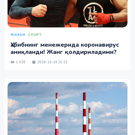
ЖАХОН
СПОРТ
Ҳабибнинг менежерида коронавирус
аниқланди! Жанг қолдириладими?
1 639
2020-10-24 15:15