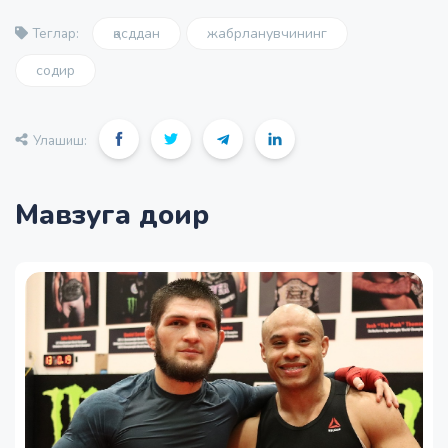
қасддан
жабрланувчининг
Теглар:
содир
Улашиш:
Мавзуга доир