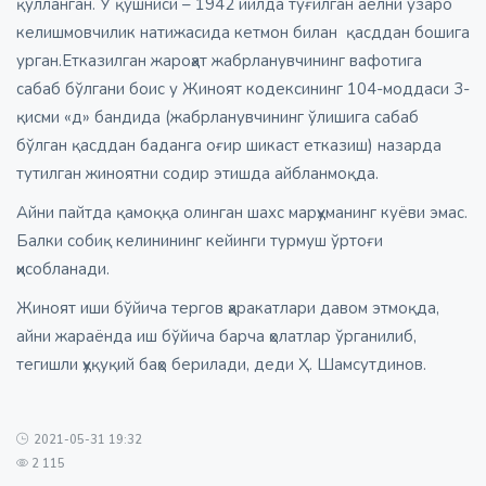
қўлланган. У қўшниси – 1942 йилда туғилган аёлни ўзаро
келишмовчилик натижасида кетмон билан қасддан бошига
урган.Етказилган жароҳат жабрланувчининг вафотига
сабаб бўлгани боис у Жиноят кодексининг 104-моддаси 3-
қисми «д» бандида (жабрланувчининг ўлишига сабаб
бўлган қасддан баданга оғир шикаст етказиш) назарда
тутилган жиноятни содир этишда айбланмоқда.
Айни пайтда қамоққа олинган шахс марҳуманинг куёви эмас.
Балки собиқ келинининг кейинги турмуш ўртоғи
ҳисобланади.
Жиноят иши бўйича тергов ҳаракатлари давом этмоқда,
айни жараёнда иш бўйича барча ҳолатлар ўрганилиб,
тегишли ҳуқуқий баҳо берилади, деди Ҳ. Шамсутдинов.
2021-05-31 19:32
2 115