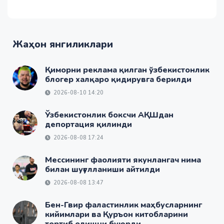
Жаҳон янгиликлари
Қиморни реклама қилган ўзбекистонлик
блогер халқаро қидирувга берилди
2026-08-10 14:20
Ўзбекистонлик боксчи АҚШдан
депортация қилинди
2026-08-08 17:24
Мессининг фаолияти якунлангач нима
билан шуғулланиши айтилди
2026-08-08 13:47
Бен-Гвир фаластинлик маҳбусларнинг
кийимлари ва Қуръон китобларини