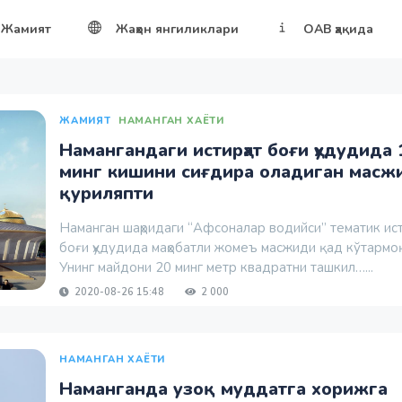
Жамият
Жаҳон янгиликлари
ОАВ ҳақида
ЖАМИЯТ
НАМАНГАН ХАЁТИ
Намангандаги истирҳат боғи ҳудудида 
минг кишини сиғдира оладиган масж
қуриляпти
Наманган шаҳридаги “Афсоналар водийси” тематик ист
боғи ҳудудида маҳобатли жомеъ масжиди қад кўтармо
Унинг майдони 20 минг метр квадратни ташкил…...
2020-08-26 15:48
2 000
НАМАНГАН ХАЁТИ
Наманганда узоқ муддатга хорижга