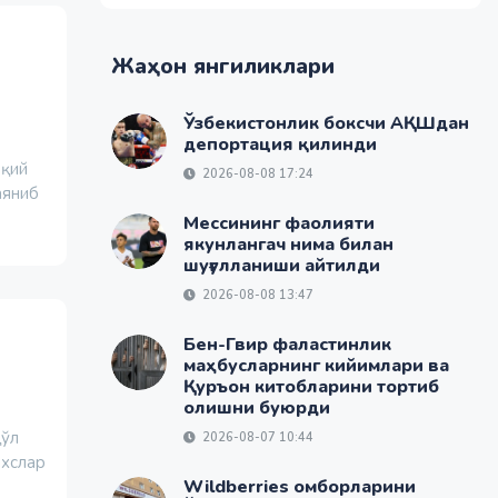
Жаҳон янгиликлари
Ўзбекистонлик боксчи АҚШдан
депортация қилинди
рқий
2026-08-08 17:24
аяниб
Мессининг фаолияти
якунлангач нима билан
шуғулланиши айтилди
2026-08-08 13:47
Бен-Гвир фаластинлик
маҳбусларнинг кийимлари ва
Қуръон китобларини тортиб
олишни буюрди
қўл
2026-08-07 10:44
ахслар
Wildberries омборларини