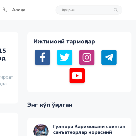
Алоқа
Ижтимоий тармоқлар
15
ид
ироҳат
қда.
Энг кўп ўқилган
Гулнора Каримовани соғинган
санъаткорлар норасмий