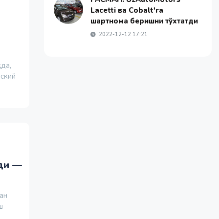
Lacetti ва Cоbalt'га
шартнома беришни тўхтатди
2022-12-12 17:21
қда,
вский
ди —
ан
ш