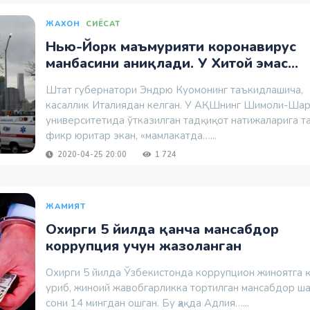
ЖАХОН
СИЁСАТ
Нью-Йорк маъмурияти коронавирус
манбасини аниқлади. У Хитой эмас...
Штат губернатори Эндрю Куомонинг таъкидлашича,
касаллик Италиядан келган. У АҚШнинг Шимоли-Ша
университетида ўтказилган тадқиқот натижаларига т
фикр юритар экан, «мамлакатда…...
2020-04-25 20:00
1 724
ЖАМИЯТ
Охирги 5 йилда қанча мансабдор
коррупция учун жазоланган
Охирги 5 йилда Ўзбекистонда коррупцион жиноятга 
уриб, жиноий жавобгарликка тортилган мансабдор ш
сони 14 мингдан ошган. Бу ҳақда Адлия…...