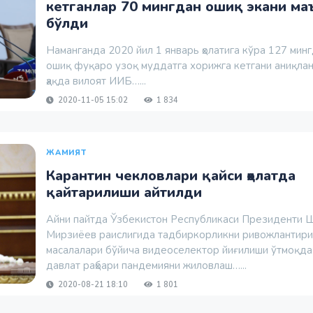
кетганлар 70 мингдан ошиқ экани ма
бўлди
Наманганда 2020 йил 1 январь ҳолатига кўра 127 мин
ошиқ фуқаро узоқ муддатга хорижга кетгани аниқлан
ҳақда вилоят ИИБ…...
2020-11-05 15:02
1 834
ЖАМИЯТ
Карантин чекловлари қайси ҳолатда
қайтарилиши айтилди
Айни пайтда Ўзбекистон Республикаси Президенти 
Мирзиёев раислигида тадбиркорликни ривожлантир
масалалари бўйича видеоселектор йиғилиши ўтмоқда
давлат раҳбари пандемияни жиловлаш…...
2020-08-21 18:10
1 801