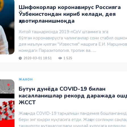
Шифокорлар коронавирус Россияга
Ўзбекистондан кириб келади, дея
ҳавотирланишмоқда
Хитой ташқарисида 2019-nCoV штаммига эга
бўлган коронавирусга чалинганлар сони стабил ошмо
дея маълум қилган "Известия" нашрига Е.И. Марцино
номидаги Паразитология, тропик ва…...
2020-03-01 18:51
1 525
ЖАХОН
Бутун дунёда COVID-19 билан
касалланишлар рекорд даражада ош
ЖССТ
Жаҳонда COVID-19 тарқалиши пандемия бошланганид
бери энг юқори нуқтасига етди. Жаҳон соғлиқни сақла
ташкилоти мутахассислари шундай хулосага келишди.