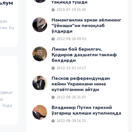
ълум
тақиққа тушди
2019-07-19 15:40
Наманганлик эркак аёлининг
гдан
"ўйнаши"ни пичоқлаб
ган. Бу
ўлдирди
2022-09-26 09:03
Лиман бой берилгач,
Қодиров даҳшатли таклиф
билдирди
2022-10-02 14:17
Песков референдумдан
кейин Украинани нима
кутаётганини айтди
Шавкат
2022-09-26 21:07
иш
. Унда
Владимир Путин тарихий
ўзгариш қилиши кутилмоқда
2022-09-29 16:15