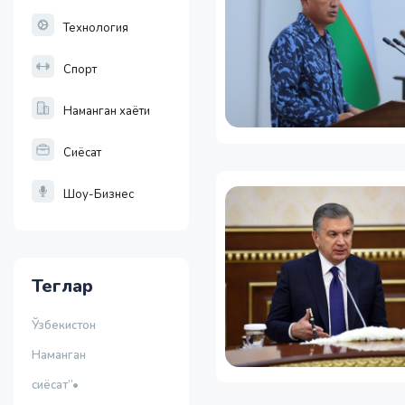
Технология
Спорт
Наманган хаёти
Сиёсат
Шоу-Бизнес
Теглар
Ўзбекистон
Наманган
сиёсат”•