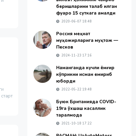
ги
беришларини талаб қилган
фуқаро 15 суткага қамалди
2020-06-07 18:48
Россия меҳнат
муҳожирларига муҳтож —
Песков
2024-11-23 17:16
н
Наманганда кучли ёмғир
кўприкни қисман емириб
юборди
ги
2022-05-22 19:48
 старт
Буюк Британияда COVID-
19га ўхшаш касаллик
тарқалмоқда
2021-10-18 17:22
РАСМАН: UzAutoMotors