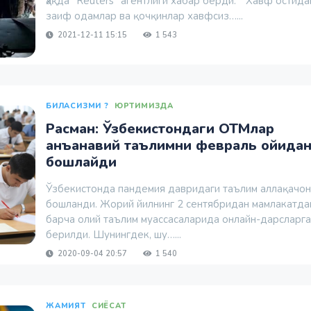
ҳақда “Reuters” агентлиги хабар берди. “Хавф остида
заиф одамлар ва қочқинлар хавфсиз…...
2021-12-11 15:15
1 543
БИЛАСИЗМИ ?
ЮРТИМИЗДА
Расман: Ўзбекистондаги ОТМлар
анъанавий таълимни февраль ойида
бошлайди
Ўзбекистонда пандемия давридаги таълим аллақачон
бошланди. Жорий йилнинг 2 сентябридан мамлакатда
барча олий таълим муассасаларида онлайн-дарсларга
берилди. Шунингдек, шу…...
2020-09-04 20:57
1 540
ЖАМИЯТ
СИЁСАТ