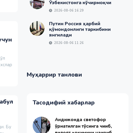
Ўзбекистонга кўчирмоқчи
2026-08-06 16:29
Путин Россия ҳарбий
қўмондонлиги таркибини
янгилади
учун
2026-08-06 11:26
қўл
ахслар
Муҳаррир танлови
абул
Тасодифий хабарлар
Андижонда светофор
ўрнатилган тўсинга чиқиб,
и. Бу
вилоят ҳокимини чақириб