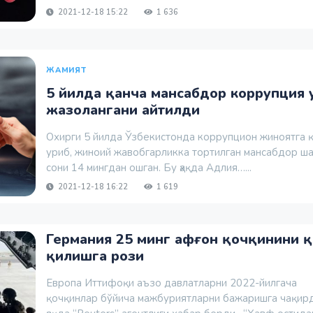
2021-12-18 15:22
1 636
ЖАМИЯТ
5 йилда қанча мансабдор коррупция 
жазолангани айтилди
Охирги 5 йилда Ўзбекистонда коррупцион жиноятга 
уриб, жиноий жавобгарликка тортилган мансабдор ш
сони 14 мингдан ошган. Бу ҳақда Адлия…...
2021-12-18 16:22
1 619
Германия 25 минг афғон қочқинини қ
қилишга рози
Европа Иттифоқи аъзо давлатларни 2022-йилгача
қочқинлар бўйича мажбуриятларни бажаришга чақирд