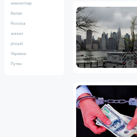
жиноятлар
билан
Rossiya
жахон
jinoyat
Украина
Путин