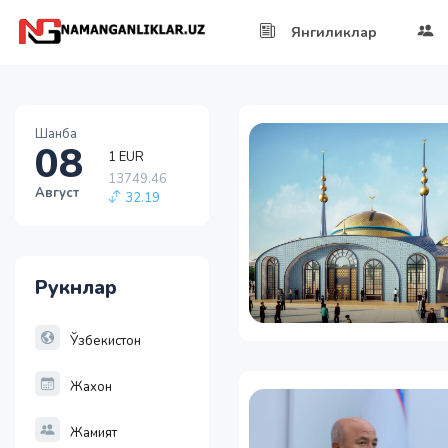
Янгиликлар
1 EUR
Шанба
08
13749.46
32.19
1 RUB
Август
146.19
-0.18
1 USD
11915.64
Рукнлар
28.92
1 EUR
13749.46
Ўзбекистон
32.19
Жахон
Жамият