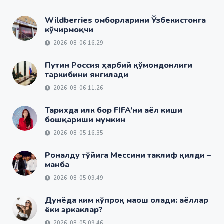
Wildberries омборларини Ўзбекистонга
кўчирмоқчи
2026-08-06 16:29
Путин Россия ҳарбий қўмондонлиги
таркибини янгилади
2026-08-06 11:26
Тарихда илк бор FIFA’ни аёл киши
бошқариши мумкин
2026-08-05 16:35
Роналду тўйига Мессини таклиф қилди –
манба
2026-08-05 09:49
Дунёда ким кўпроқ маош олади: аёллар
ёки эркаклар?
2026-08-05 09:46