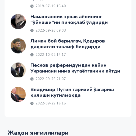
2019-07-19 15:40
Наманганлик эркак аёлининг
"ўйнаши"ни пичоқлаб ўлдирди
2022-09-26 09:03
Лиман бой берилгач, Қодиров
даҳшатли таклиф билдирди
2022-10-02 14:17
Песков референдумдан кейин
Украинани нима кутаётганини айтди
2022-09-26 21:07
Владимир Путин тарихий ўзгариш
қилиши кутилмоқда
2022-09-29 16:15
Жаҳон янгиликлари