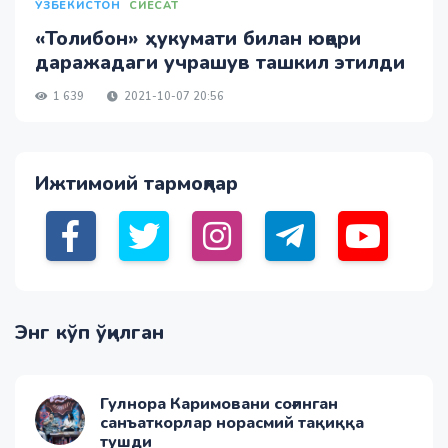
ЎЗБЕКИСТОН
СИЁСАТ
«Толибон» ҳукумати билан юқори
даражадаги учрашув ташкил этилди
1 639
2021-10-07 20:56
Ижтимоий тармоқлар
Энг кўп ўқилган
Гулнора Каримовани соғинган
санъаткорлар норасмий тақиққа
тушди