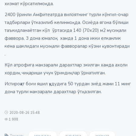
хизмат кўрсатилмоқда.
2400 ўринли Амфитеатрда вилоятнинг турли кўнгил-очар
тадбирлари ўтказилиб келинмоқда. Осиёда ягона бўлиши
таъкидланаётган кўл ўртасида 140 (70х20) м2 мусиқали
фаввора, 3 дона юмалоқ хамда 1 дона икки елканлик
кема шаклидаги мусиқали фавворалар кўзни қувонтиради
.
Кўл атрофига манзарали дарахтлар экилган хамда ахоли
хордиқ чиқариши учун ўриндиқлар ўрнатилган.
Истироҳат боғи яшил ҳудудига 50 турдан зиёд жами 11 минг
дона турли манзарали дарахтлар ўтқазилган.
2020-08-26 15:48
1 998
мингдан
турдаги
хизмат