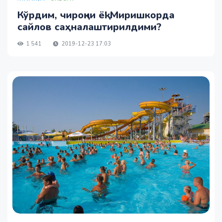
Кўрдим, чироқни ёқ! Миришкорда
сайлов саҳналаштирилдими?
1 541
2019-12-23 17:03