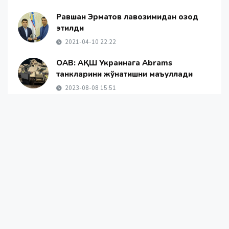
Равшан Эрматов лавозимидан озод
этилди
2021-04-10 22:22
ОАВ: АҚШ Украинага Abrams
танкларини жўнатишни маъқуллади
2023-08-08 15:51
2021 йилда қўшимча дам олиш кунлари
белгиланди
2020-12-03 20:48
Янгиликлар
Жамият
Жаҳон янгиликлари
ОАВ ҳақида
Алоқа
© 2026 - «Namanganliklar Group» Х/К |
Developed by