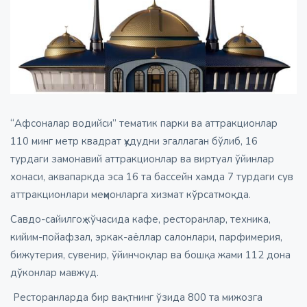
“Афсоналар водийси” тематик парки ва аттракционлар
110 минг метр квадрат ҳудудни эгаллаган бўлиб, 16
турдаги замонавий аттракционлар ва виртуал ўйинлар
хонаси, аквапаркда эса 16 та бассейн хамда 7 турдаги сув
аттракционлари меҳмонларга хизмат кўрсатмоқда.
Савдо-сайилгоҳ кўчасида кафе, ресторанлар, техника,
кийим-пойафзал, эркак-аёллар салонлари, парфимерия,
бижутерия, сувенир, ўйинчоқлар ва бошқа жами 112 дона
дўконлар мавжуд.
Ресторанларда бир вақтнинг ўзида 800 та мижозга