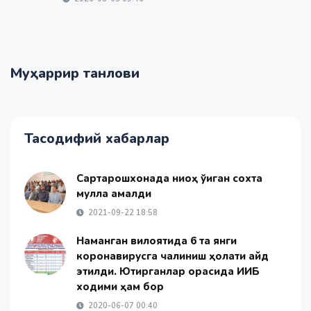
Муҳаррир танлови
Тасодифий хабарлар
Сартарошхонада ниқоҳ ўқиган сохта
мулла қамалди
2021-09-22 18:58
Наманган вилоятида 6 та янги
коронавирусга чалиниш ҳолати қайд
этилди. Юқтирганлар орасида ИИБ
ходими ҳам бор
2020-06-07 00:40