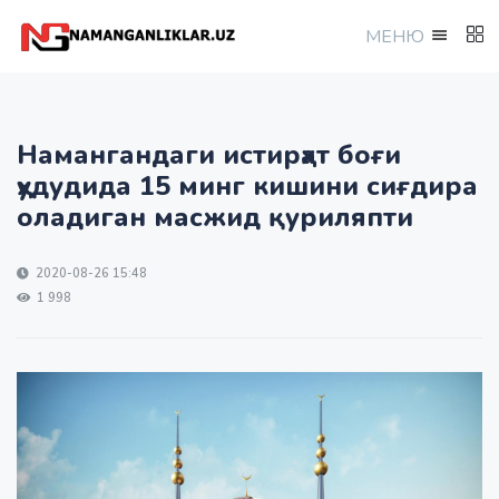
МEНЮ
Намангандаги истирҳат боғи
ҳудудида 15 минг кишини сиғдира
оладиган масжид қуриляпти
2020-08-26 15:48
1 998