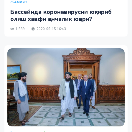
ЖАМИЯТ
Бассейнда коронавирусни юқтириб
олиш хавфи қанчалик юқори?
1 539
2020-06-15 16:43