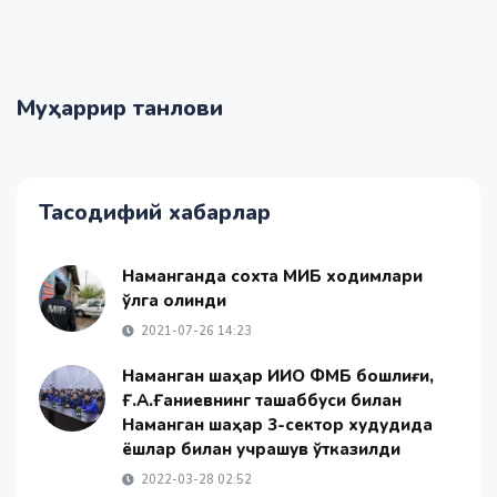
Муҳаррир танлови
Тасодифий хабарлар
Наманганда сохта МИБ ходимлари
қўлга олинди
2021-07-26 14:23
Наманган шаҳар ИИО ФМБ бошлиғи,
Ғ.А.Ғаниевнинг ташаббуси билан
Наманган шаҳар 3-сектор худудида
ёшлар билан учрашув ўтказилди
2022-03-28 02:52