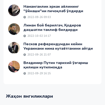
Наманганлик эркак аёлининг
"ўйнаши"ни пичоқлаб ўлдирди
2022-09-26 09:03
Лиман бой берилгач, Қодиров
даҳшатли таклиф билдирди
2022-10-02 14:17
Песков референдумдан кейин
Украинани нима кутаётганини айтди
2022-09-26 21:07
Владимир Путин тарихий ўзгариш
қилиши кутилмоқда
2022-09-29 16:15
Жаҳон янгиликлари