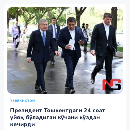
ЎЗБЕКИСТОН
Президент Тошкентдаги 24 соат
уйғоқ бўладиган кўчани кўздан
кечирди