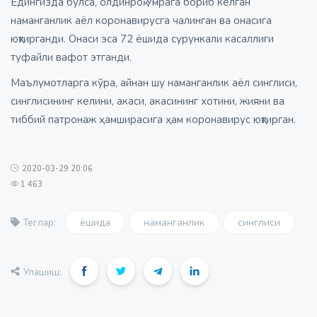
Ёдингизда бўлса, олдинроқ Умрага бориб келган
наманганлик аёл коронавирусга чалинган ва онасига
юқтирганди. Онаси эса 72 ёшида сурункали касаллиги
туфайли вафот этганди.
Маълумотларга кўра, айнан шу наманганлик аёл синглиси,
синглисининг келини, акаси, акасининг хотини, жияни ва
тиббий патронаж ҳамширасига ҳам коронавирус юқтирган.
2020-03-29 20:06
1 463
ёшида
наманганлик
синглиси
Теглар:
Улашиш: