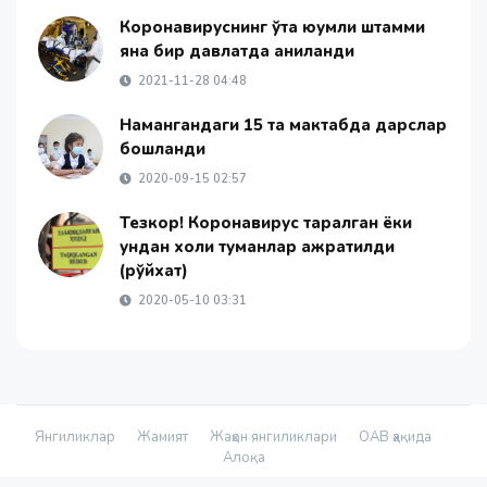
Коронавируснинг ўта юқумли штамми
яна бир давлатда аниқланди
2021-11-28 04:48
Намангандаги 15 та мактабда дарслар
бошланди
2020-09-15 02:57
Тезкор! Коронавирус тарқалган ёки
ундан холи туманлар ажратилди
(рўйхат)
2020-05-10 03:31
Янгиликлар
Жамият
Жаҳон янгиликлари
ОАВ ҳақида
Алоқа