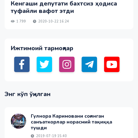
Кенгаши депутати бахтсиз ҳодиса
туфайли вафот этди
1 799
2020-10-22 16:24
Ижтимоий тармоқлар
Энг кўп ўқилган
Гулнора Каримовани соғинган
санъаткорлар норасмий тақиққа
тушди
2019-07-19 15:40