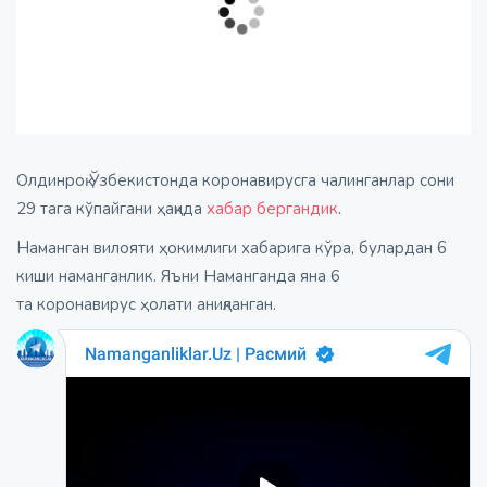
Олдинроқ Ўзбекистонда коронавирусга чалинганлар сони
29 тага кўпайгани ҳақида
хабар бергандик
.
Наманган вилояти ҳокимлиги хабарига кўра, булардан 6
киши наманганлик. Яъни Наманганда яна 6
та коронавирус ҳолати аниқланган.