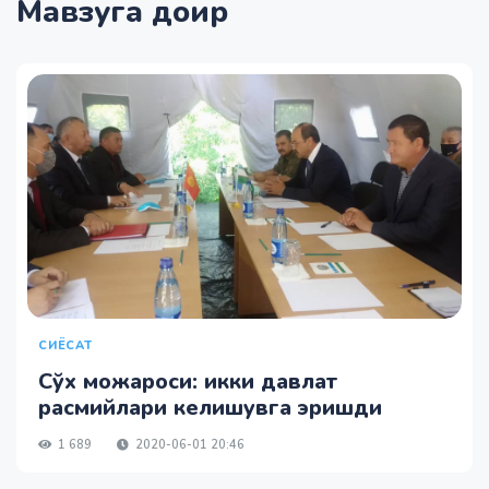
Мавзуга доир
СИЁСАТ
Сўх можароси: икки давлат
расмийлари келишувга эришди
1 689
2020-06-01 20:46