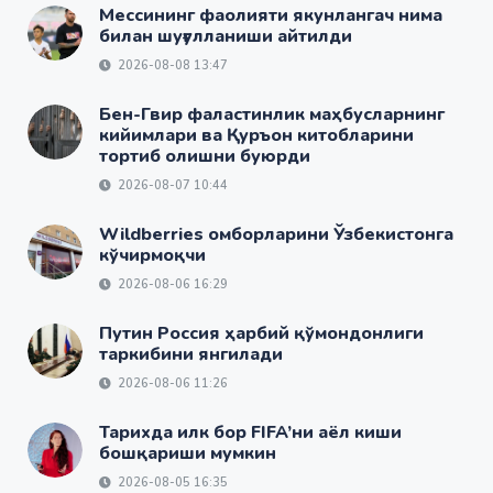
Мессининг фаолияти якунлангач нима
билан шуғулланиши айтилди
2026-08-08 13:47
Бен-Гвир фаластинлик маҳбусларнинг
кийимлари ва Қуръон китобларини
тортиб олишни буюрди
2026-08-07 10:44
Wildberries омборларини Ўзбекистонга
кўчирмоқчи
2026-08-06 16:29
Путин Россия ҳарбий қўмондонлиги
таркибини янгилади
2026-08-06 11:26
Тарихда илк бор FIFA’ни аёл киши
бошқариши мумкин
2026-08-05 16:35