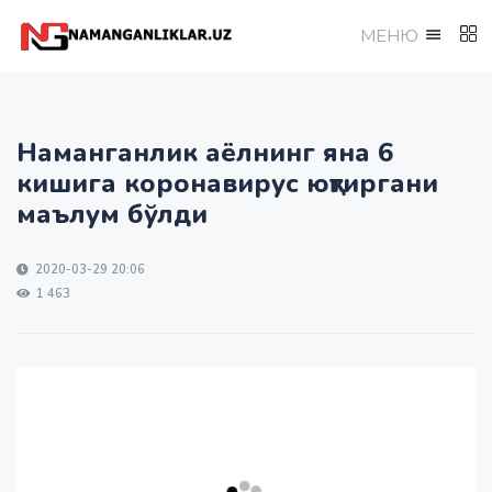
МEНЮ
Наманганлик аёлнинг яна 6
кишига коронавирус юқтиргани
маълум бўлди
2020-03-29 20:06
1 463