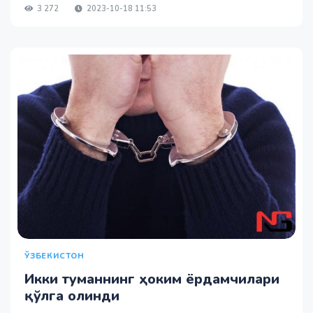
3 272
2023-10-18 11:53
ЎЗБЕКИСТОН
Икки туманнинг ҳоким ёрдамчилари
қўлга олинди