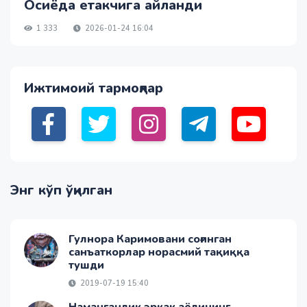
Осиёда етакчига айланди
1 333
2026-01-24 16:04
Ижтимоий тармоқлар
Энг кўп ўқилган
Гулнора Каримовани соғинган
санъаткорлар норасмий тақиққа
тушди
2019-07-19 15:40