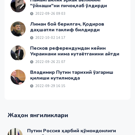
Наманганлик эркак аёлининг
"ўйнаши"ни пичоқлаб ўлдирди
2022-09-26 09:03
Лиман бой берилгач, Қодиров
даҳшатли таклиф билдирди
2022-10-02 14:17
Песков референдумдан кейин
Украинани нима кутаётганини айтди
2022-09-26 21:07
Владимир Путин тарихий ўзгариш
қилиши кутилмоқда
2022-09-29 16:15
Жаҳон янгиликлари
Путин Россия ҳарбий қўмондонлиги