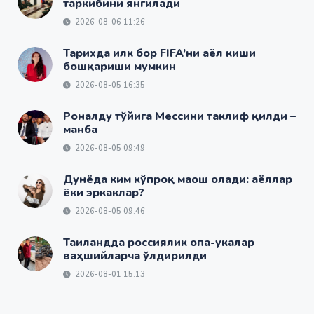
таркибини янгилади
2026-08-06 11:26
Тарихда илк бор FIFA’ни аёл киши
бошқариши мумкин
2026-08-05 16:35
Роналду тўйига Мессини таклиф қилди –
манба
2026-08-05 09:49
Дунёда ким кўпроқ маош олади: аёллар
ёки эркаклар?
2026-08-05 09:46
Таиландда россиялик опа-укалар
ваҳшийларча ўлдирилди
2026-08-01 15:13