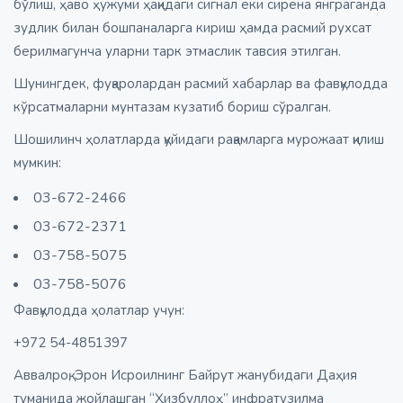
бўлиш, ҳаво ҳужуми ҳақидаги сигнал ёки сирена янграганда
зудлик билан бошпаналарга кириш ҳамда расмий рухсат
берилмагунча уларни тарк этмаслик тавсия этилган.
Шунингдек, фуқаролардан расмий хабарлар ва фавқулодда
кўрсатмаларни мунтазам кузатиб бориш сўралган.
Шошилинч ҳолатларда қуйидаги рақамларга мурожаат қилиш
мумкин:
03-672-2466
03-672-2371
03-758-5075
03-758-5076
Фавқулодда ҳолатлар учун:
+972 54-4851397
Аввалроқ, Эрон Исроилнинг Байрут жанубидаги Даҳия
туманида жойлашган “Ҳизбуллоҳ” инфратузилма