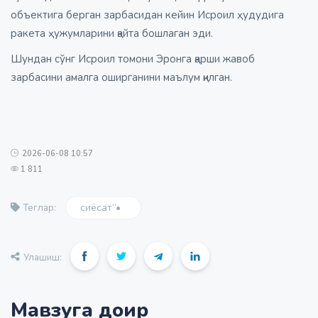
объектига берган зарбасидан кейин Исроил ҳудудига
ракета ҳужумларини қайта бошлаган эди.
Шундан сўнг Исроил томони Эронга қарши жавоб
зарбасини амалга оширганини маълум қилган.
2026-06-08 10:57
1 811
сиёсат”•
Теглар:
Улашиш:
Мавзуга доир