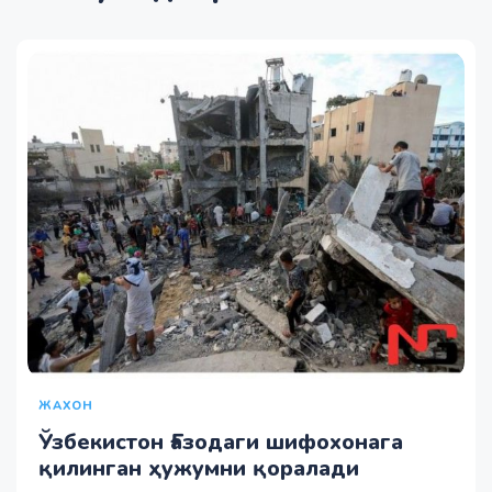
ЖАХОН
Ўзбекистон Ғазодаги шифохонага
қилинган ҳужумни қоралади