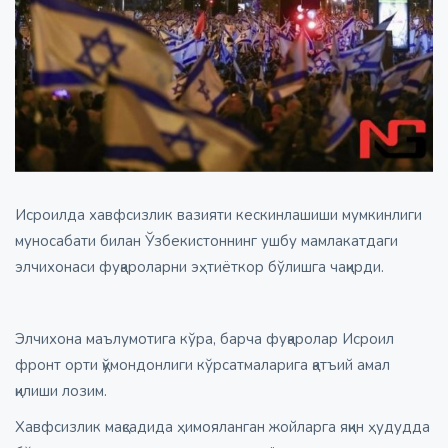
Исроилда хавфсизлик вазияти кескинлашиши мумкинлиги
муносабати билан Ўзбекистоннинг ушбу мамлакатдаги
элчихонаси фуқароларни эҳтиёткор бўлишга чақирди.
Элчихона маълумотига кўра, барча фуқаролар Исроил
фронт орти қўмондонлиги кўрсатмаларига қатъий амал
қилиши лозим.
Хавфсизлик мақсадида ҳимояланган жойларга яқин ҳудудда