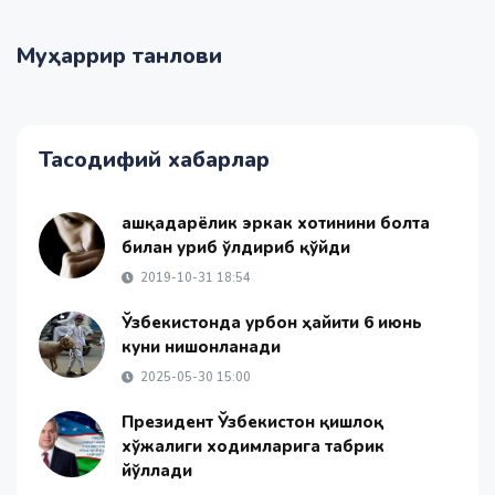
Муҳаррир танлови
Тасодифий хабарлар
Қашқадарёлик эркак хотинини болта
билан уриб ўлдириб қўйди
2019-10-31 18:54
Ўзбекистонда Қурбон ҳайити 6 июнь
куни нишонланади
2025-05-30 15:00
Президент Ўзбекистон қишлоқ
хўжалиги ходимларига табрик
йўллади