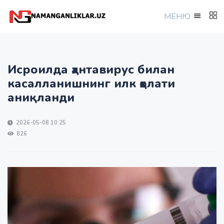
МEНЮ
Исроилда ҳантавирус билан
касалланишнинг илк ҳолати
аниқланди
2026-05-08 10:25
826