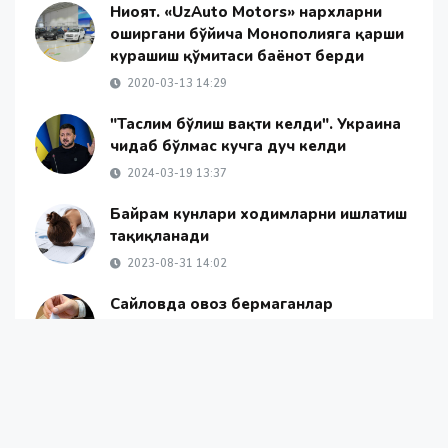
Ниҳоят. «UzAuto Motors» нархларни
оширгани бўйича Монополияга қарши
курашиш қўмитаси баёнот берди
2020-03-13 14:29
"Таслим бўлиш вақти келди". Украина
чидаб бўлмас кучга дуч келди
2024-03-19 13:37
Байрам кунлари ходимларни ишлатиш
тақиқланади
2023-08-31 14:02
Сайловда овоз бермаганлар
жаримага тортилиши мумкин
2023-07-17 14:02