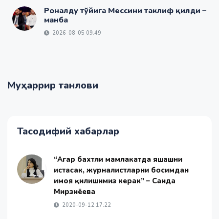
Роналду тўйига Мессини таклиф қилди –
манба
2026-08-05 09:49
Муҳаррир танлови
Тасодифий хабарлар
“Агар бахтли мамлакатда яшашни
истасак, журналистларни босимдан
ҳимоя қилишимиз керак” – Саида
Мирзиёева
2020-09-12 17:22