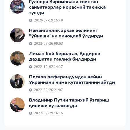
Гулнора Каримовани соғинган
санъаткорлар норасмий тақиққа
тушди
2019-07-19 15:40
Наманганлик эркак аёлининг
"ўйнаши"ни пичоқлаб ўлдирди
2022-09-26 09:03
Лиман бой берилгач, Қодиров
даҳшатли таклиф билдирди
2022-10-02 14:17
Песков референдумдан кейин
Украинани нима кутаётганини айтди
2022-09-26 21:07
Владимир Путин тарихий ўзгариш
қилиши кутилмоқда
2022-09-29 16:15