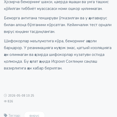
Ҳозирча беморнинг шахси, қаерда яшаши ва унга ташхис
қўйилган тиббиёт муассасаси номи ошкор қилинмаган.
Беморга антитана текшируви ўтказилган ва у ҳантавирус
билан алоқа бўлганини кўрсатган. Кейинчалик тест орқали
вирус юққани тасдиқланган.
Шифокорлар маълумотига кўра, беморнинг аҳволи
барқарор. У реанимацияга муҳтож эмас, қатъий изоляцияга
ҳам олинмаган ва ҳозирда шифокорлар кузатуви остида
қолмоқда. Бу ҳолат ҳақида Исроил Соғлиқни сақлаш
вазирлигига ҳам хабар берилган.
2026-05-08 10:25
826
вирус
Теглар: