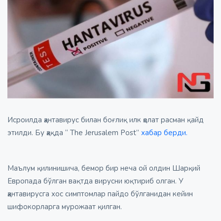
Исроилда ҳантавирус билан боғлиқ илк ҳолат расман қайд
этилди. Бу ҳақда “ The Jerusalem Post”
хабар берди.
Маълум қилинишича, бемор бир неча ой олдин Шарқий
Европада бўлган вақтда вирусни юқтириб олган. У
ҳантавирусга хос симптомлар пайдо бўлганидан кейин
шифокорларга мурожаат қилган.