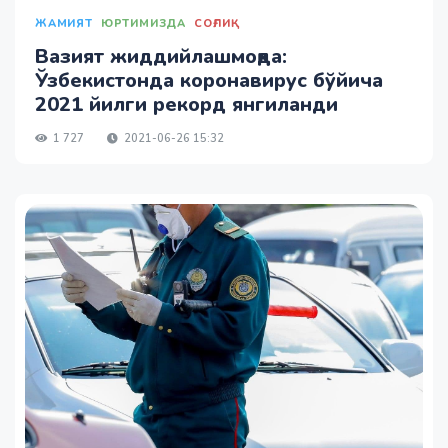
ЖАМИЯТ
ЮРТИМИЗДА
СОҒЛИҚ
Вазият жиддийлашмоқда:
Ўзбекистонда коронавирус бўйича
2021 йилги рекорд янгиланди
1 727
2021-06-26 15:32