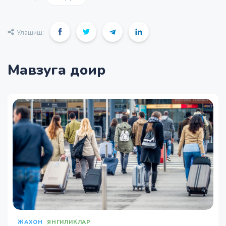
Улашиш:
Мавзуга доир
ЖАХОН
ЯНГИЛИКЛАР