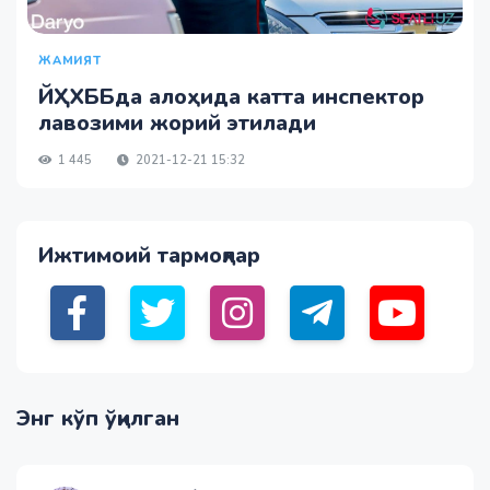
ЖАМИЯТ
ЙҲХББда алоҳида катта инспектор
лавозими жорий этилади
1 445
2021-12-21 15:32
Ижтимоий тармоқлар
Энг кўп ўқилган