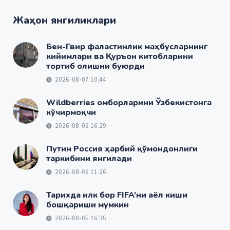
Жаҳон янгиликлари
Бен-Гвир фаластинлик маҳбусларнинг
кийимлари ва Қуръон китобларини
тортиб олишни буюрди
2026-08-07 10:44
Wildberries омборларини Ўзбекистонга
кўчирмоқчи
2026-08-06 16:29
Путин Россия ҳарбий қўмондонлиги
таркибини янгилади
2026-08-06 11:26
Тарихда илк бор FIFA’ни аёл киши
бошқариши мумкин
2026-08-05 16:35