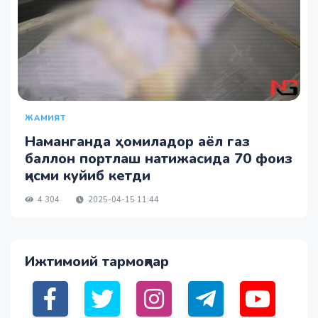
ЖАМИЯТ
Наманганда ҳомиладор аёл газ
баллон портлаш натижасида 70 фоиз
қисми куйиб кетди
4 304
2025-04-15 11:44
Ижтимоий тармоқлар