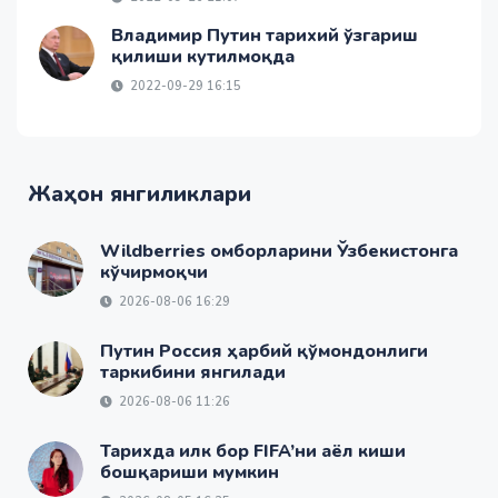
Владимир Путин тарихий ўзгариш
қилиши кутилмоқда
2022-09-29 16:15
Жаҳон янгиликлари
Wildberries омборларини Ўзбекистонга
кўчирмоқчи
2026-08-06 16:29
Путин Россия ҳарбий қўмондонлиги
таркибини янгилади
2026-08-06 11:26
Тарихда илк бор FIFA’ни аёл киши
бошқариши мумкин