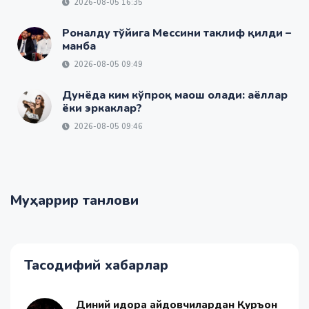
2026-08-05 16:35
Роналду тўйига Мессини таклиф қилди –
манба
2026-08-05 09:49
Дунёда ким кўпроқ маош олади: аёллар
ёки эркаклар?
2026-08-05 09:46
Муҳаррир танлови
Тасодифий хабарлар
Диний идора ҳайдовчилардан Қуръон