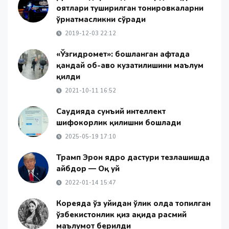
оятлари туширилган тонировкаларни
ўрнатмасликни сўради
2019-12-03 22:12
«Ўзгидромет»: бошланган ҳафтада
қандай об-ҳаво кузатилишини маълум
қилди
2021-10-11 16:52
Саудияда сунъий интеллект
шифокорлик қилишни бошлади
2025-05-19 17:10
Трамп Эрон ядро дастури тезлашишда
айбдор — Оқ уй
2022-01-14 15:47
Кореяда ўз уйидан ўлик ҳолда топилган
ўзбекистонлик қиз ҳақида расмий
маълумот берилди