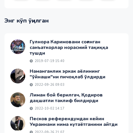
Энг кўп ўқилган
Гулнора Каримовани соғинган
санъаткорлар норасмий тақиққа
тушди
2019-07-19 15:40
Наманганлик эркак аёлининг
"ўйнаши"ни пичоқлаб ўлдирди
2022-09-26 09:03
Лиман бой берилгач, Қодиров
даҳшатли таклиф билдирди
2022-10-02 14:17
Песков референдумдан кейин
Украинани нима кутаётганини айтди
2022-09-26 21:07