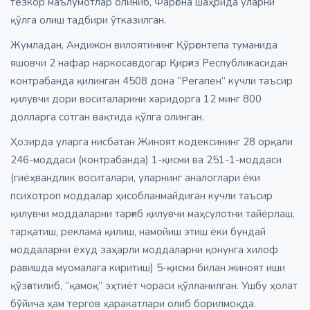
тезкор маълумотлар олиниб, Фарғона шаҳрида уларни
қўлга олиш тадбири ўтказилган.
Жумладан, Андижон вилоятининг Қўрғонтепа туманида
яшовчи 2 нафар наркосавдогар Қирғиз Республикасидан
контрабанда қилинган 4508 дона “Регапен” кучли таъсир
қилувчи дори воситаларини харидорга 12 минг 800
долларга сотган вақтида қўлга олинган.
Ҳозирда уларга нисбатан Жиноят кодексининг 28 орқали
246-моддаси (контрабанда) 1-қисми ва 251-1-моддаси
(гиёҳвандлик воситалари, уларнинг аналоглари ёки
психотроп моддалар ҳисобланмайдиган кучли таъсир
қилувчи моддаларни тарғиб қилувчи маҳсулотни тайёрлаш,
тарқатиш, реклама қилиш, намойиш этиш ёки бундай
моддаларни ёхуд заҳарли моддаларни қонунга хилоф
равишда муомалага киритиш) 5-қисми билан жиноят иши
қўзғатилиб, “қамоқ” эҳтиёт чораси қўлланилган. Ушбу ҳолат
бўйича ҳам тергов ҳаракатлари олиб борилмоқда.