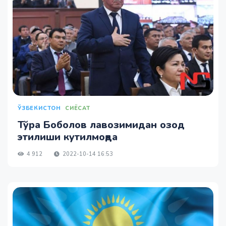
ЎЗБЕКИСТОН
СИЁСАТ
Тўра Боболов лавозимидан озод
этилиши кутилмоқда
4 912
2022-10-14 16:53