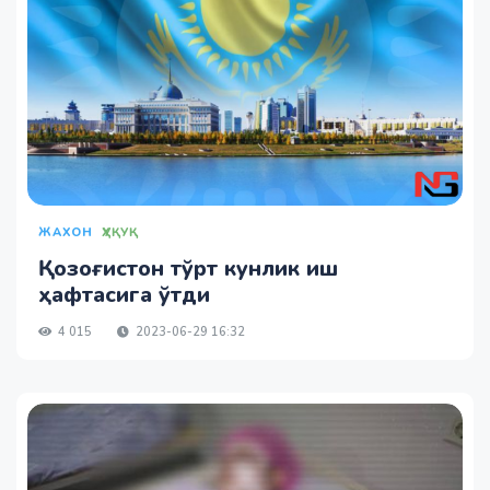
ЖАХОН
ҲУҚУҚ
Қозоғистон тўрт кунлик иш
ҳафтасига ўтди
4 015
2023-06-29 16:32