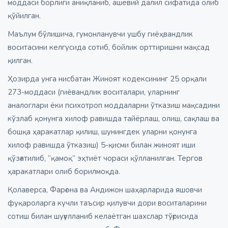
моддаси борлиги аниқланиб, ашёвий далил сифатида олиб
қўйилган.
Маълум бўлишича, гумонланувчи ушбу гиёҳвандлик
воситасини келгусида сотиб, бойлик орттиришни мақсад
қилган.
Ҳозирда унга нисбатан Жиноят кодексининг 25 орқали
273-моддаси (гиёвандлик воситалари, уларнинг
аналоглари ёки психотроп моддаларни ўтказиш мақсадини
кўзлаб қонунга хилоф равишда тайёрлаш, олиш, сақлаш ва
бошқа ҳаракатлар қилиш, шунингдек уларни қонунга
хилоф равишда ўтказиш) 5-қисми билан жиноят иши
қўзғатилиб, “қамоқ” эҳтиёт чораси қўлланилган. Тергов
ҳаракатлари олиб борилмоқда.
Қолаверса, Фарғона ва Андижон шаҳарларида яшовчи
фуқароларга кучли таъсир қилувчи дори воситаларини
сотиш билан шуғулланиб келаётган шахслар тўғрисида