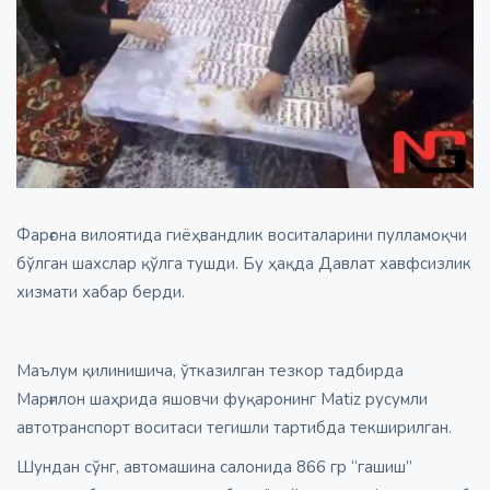
Фарғона вилоятида гиёҳвандлик воситаларини пулламоқчи
бўлган шахслар қўлга тушди. Бу ҳақда Давлат хавфсизлик
хизмати хабар берди.
Маълум қилинишича, ўтказилган тезкор тадбирда
Марғилон шаҳрида яшовчи фуқаронинг Matiz русумли
автотранспорт воситаси тегишли тартибда текширилган.
Шундан сўнг, автомашина салонида 866 гр “гашиш”