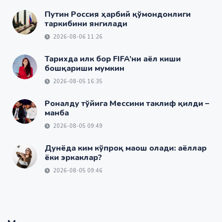
Путин Россия ҳарбий қўмондонлиги
таркибини янгилади
2026-08-06 11:26
Тарихда илк бор FIFA’ни аёл киши
бошқариши мумкин
2026-08-05 16:35
Роналду тўйига Мессини таклиф қилди –
манба
2026-08-05 09:49
Дунёда ким кўпроқ маош олади: аёллар
ёки эркаклар?
2026-08-05 09:46