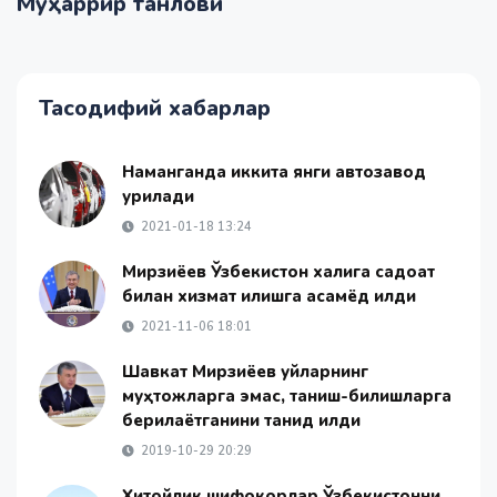
Муҳаррир танлови
Тасодифий хабарлар
Наманганда иккита янги автозавод
қурилади
2021-01-18 13:24
Мирзиёев Ўзбекистон халқига садоқат
билан хизмат қилишга қасамёд қилди
2021-11-06 18:01
Шавкат Мирзиёев уйларнинг
муҳтожларга эмас, таниш-билишларга
берилаётганини танқид қилди
2019-10-29 20:29
Хитойлик шифокорлар Ўзбекистонни