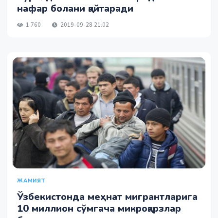
нафар болани қайтаради
1 760
2019-09-28 21:02
ЖАМИЯТ
Ўзбекистонда меҳнат мигрантларига
10 миллион сўмгача микроқарзлар