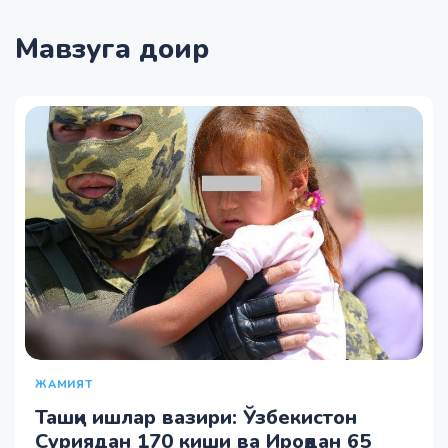
Мавзуга доир
ЖАМИЯТ
Ташқи ишлар вазири: Ўзбекистон
Суриядан 170 киши ва Ироқдан 65