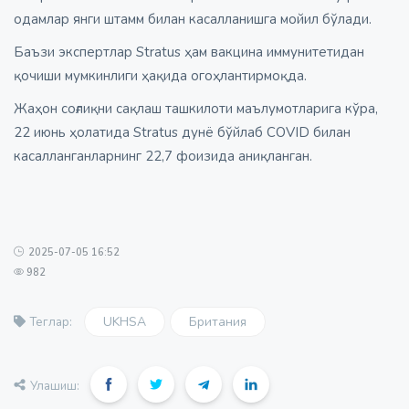
одамлар янги штамм билан касалланишга мойил бўлади.
Баъзи экспертлар Stratus ҳам вакцина иммунитетидан
қочиши мумкинлиги ҳақида огоҳлантирмоқда.
Жаҳон соғлиқни сақлаш ташкилоти маълумотларига кўра,
22 июнь ҳолатида Stratus дунё бўйлаб COVID билан
касалланганларнинг 22,7 фоизида аниқланган.
2025-07-05 16:52
982
UKHSA
Британия
Теглар:
Улашиш: