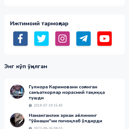
Ижтимоий тармоқлар
Энг кўп ўқилган
Гулнора Каримовани соғинган
санъаткорлар норасмий тақиққа
тушди
2019-07-19 15:40
Наманганлик эркак аёлининг
"ўйнаши"ни пичоқлаб ўлдирди
2022-09-26 09:03