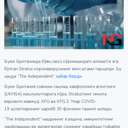
Буюк Британияда бўғиқ овоз кўринишидаги аломатга эга
бўлган Stratus коронавирусининг янги штами тарқалди. Бу
ҳақда “The Independent”
хабар берди.
Буюк Британия соғлиқни сақлаш хавфсизлиги агентлиги
(UKHSA) маълумотларига кўра, Stratus'нинг иккита
варианти мавжуд: XFG ва XFG.3. Улар COVID-
19 ҳолатларининг қарийб 30 фоизини ташкил қилади.
“The Independent” нашрининг ёзишича, иммунитетнинг
заифлашиши ва эмланганлар сонининг камайиши туфайли