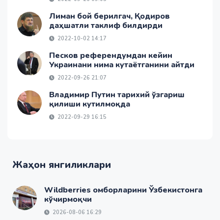
Лиман бой берилгач, Қодиров
даҳшатли таклиф билдирди
2022-10-02 14:17
Песков референдумдан кейин
Украинани нима кутаётганини айтди
2022-09-26 21:07
Владимир Путин тарихий ўзгариш
қилиши кутилмоқда
2022-09-29 16:15
Жаҳон янгиликлари
Wildberries омборларини Ўзбекистонга
кўчирмоқчи
2026-08-06 16:29