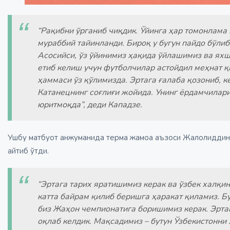
“Рақибни ўрганиб чиқдик. Ўйинга ҳар томонлама 
мураббий тайинланди. Бироқ у бугун пайдо бўлиб
Асосийси, ўз ўйинимиз ҳақида ўйлашимиз ва яхш
етиб келиш учун футболчилар астойдил меҳнат қи
ҳаммаси ўз қўлимизда. Эртага ғалаба қозониб, 
Катанецнинг соғлиғи жойида. Унинг ёрдамчилар
юритмоқда”, деди Кападзе.
Ушбу матбуот анжуманида терма жамоа аъзоси Жалолиддин 
айтиб ўтди.
“Эртага тарих яратишимиз керак ва ўзбек халқин
катта байрам қилиб беришга ҳаракат қиламиз. Бу
биз Жаҳон чемпионатига боришимиз керак. Эрта
оқлаб келдик. Мақсадимиз – бутун Ўзбекистонни