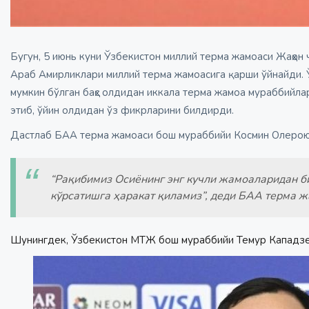
Бугун, 5 июнь куни Ўзбекистон миллий терма жамоаси Жаҳо
Араб Амирликлари миллий терма жамоасига қарши ўйнайди. 
мумкин бўлган баҳс олдидан иккала терма жамоа мураббийл
этиб, ўйин олдидан ўз фикрларини билдирди.
Дастлаб БАА терма жамоаси бош мураббийи Космин Олерою
“Рақибимиз Осиёнинг энг кучли жамоаларидан б
кўрсатишга ҳаракат қиламиз”, деди БАА терма 
Шунингдек, Ўзбекистон МТЖ бош мураббийи Темур Кападзе