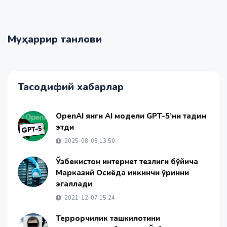
Муҳаррир танлови
Тасодифий хабарлар
OpenAI янги AI модели GPT-5’ни тақдим
этди
2025-08-08 13:50
Ўзбекистон интернет тезлиги бўйича
Марказий Осиёда иккинчи ўринни
эгаллади
2021-12-07 15:24
Террорчилик ташкилотини