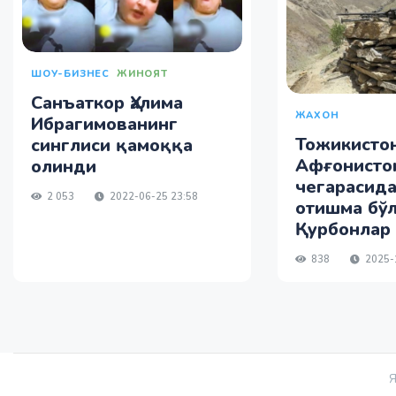
ШОУ-БИЗНЕС
ЖИНОЯТ
Санъаткор Ҳалима
ЖАХОН
Ибрагимованинг
Тожикисто
синглиси қамоққа
Афғонисто
олинди
чегарасида
2 053
2022-06-25 23:58
отишма бўл
Қурбонлар
838
2025-
Я