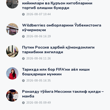
кийимлари ва Қуръон китобларини
тортиб олишни буюрди
2026-08-07 10:44
Wildberries омборларини Ўзбекистонга
кўчирмоқчи
2026-08-06 16:29
Путин Россия ҳарбий қўмондонлиги
таркибини янгилади
2026-08-06 11:26
Тарихда илк бор FIFA’ни аёл киши
бошқариши мумкин
2026-08-05 16:35
Роналду тўйига Мессини таклиф қилди –
манба
2026-08-05 09:49