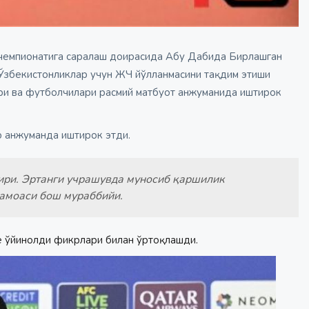
н чемпионатига саралаш доирасида Абу Дабида Бирлашган
Ўзбекистонликлар учун ЖЧ йўлланмасини тақдим этиши
ари ва футболчилари расмий матбуот анжуманида иштирок
 анжуманда иштирок этди.
ири. Эртанги учрашувда муносиб қаршилик
жамоаси бош мураббийи.
 ўйинолди фикрлари билан ўртоқлашди.