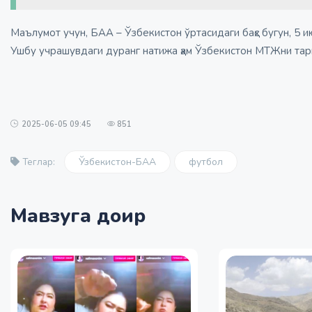
Маълумот учун, БАА – Ўзбекистон ўртасидаги баҳс бугун, 5 и
Ушбу учрашувдаги дуранг натижа ҳам Ўзбекистон МТЖни тар
2025-06-05 09:45
851
Ўзбекистон-БАА
футбол
Теглар:
Мавзуга доир