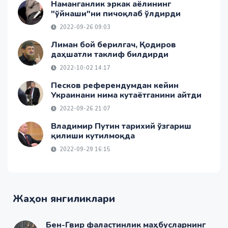
Наманганлик эркак аёлининг
"ўйнаши"ни пичоқлаб ўлдирди
2022-09-26 09:03
Лиман бой берилгач, Қодиров
даҳшатли таклиф билдирди
2022-10-02 14:17
Песков референдумдан кейин
Украинани нима кутаётганини айтди
2022-09-26 21:07
Владимир Путин тарихий ўзгариш
қилиши кутилмоқда
2022-09-29 16:15
Жаҳон янгиликлари
Бен-Гвир фаластинлик маҳбусларнинг