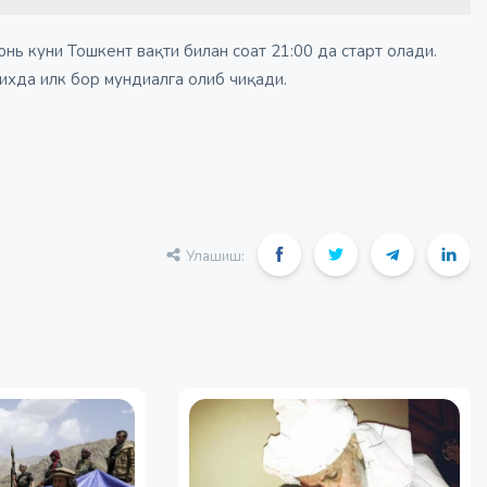
юнь куни Тошкент вақти билан соат 21:00 да старт олади.
ихда илк бор мундиалга олиб чиқади.
Улашиш: