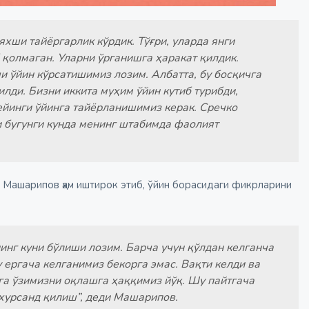
яхши тайёргарлик кўрдик. Тўғри, уларда янги
 қолмаган. Уларни ўрганишга ҳаракат қилдик.
и ўйин кўрсатишимиз лозим. Албатта, бу босқичга
лди. Бизни иккита муҳим ўйин кутиб турибди,
кейинги ўйинга тайёрланишимиз керак. Сречко
и бугунги кунда менинг штабимда фаолият
Машарипов ҳам иштирок этиб, ўйин борасидаги фикрларини
инг куни бўлиши лозим. Барча учун қўлдан келганча
 ергача келганимиз бекорга эмас. Вақти келди ва
га ўзимизни оқлашга ҳаққимиз йўқ. Шу пайтгача
 хурсанд қилиш”, деди Машарипов.