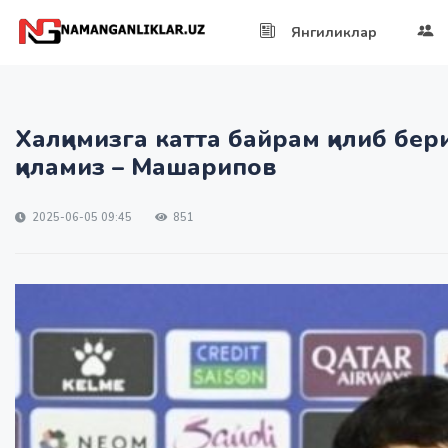
Янгиликлар
Халқимизга катта байрам қилиб бе
қиламиз – Машарипов
2025-06-05 09:45
851