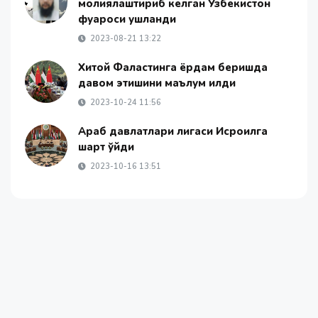
молиялаштириб келган Ўзбекистон
фуқароси ушланди
2023-08-21 13:22
Хитой Фаластинга ёрдам беришда
давом этишини маълум қилди
2023-10-24 11:56
Араб давлатлари лигаси Исроилга
шарт қўйди
2023-10-16 13:51