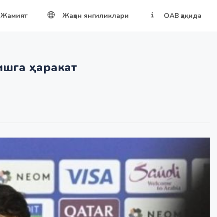
Жамият
Жаҳон янгиликлари
ОАВ ҳақида
ришга ҳаракат