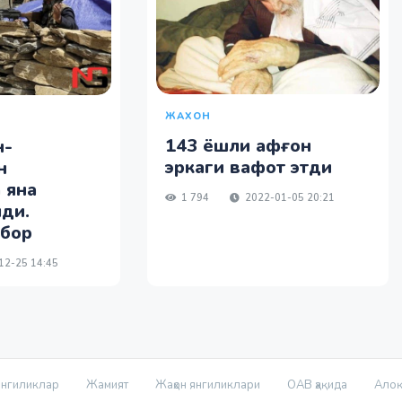
ЖАХОН
143 ёшли афғон
н-
эркаги вафот этди
н
 яна
1 794
2022-01-05 20:21
ди.
 бор
12-25 14:45
нгиликлар
Жамият
Жаҳон янгиликлари
ОАВ ҳақида
Ало