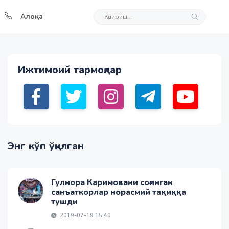
Алоқа
Ижтимоий тармоқлар
Энг кўп ўқилган
Гулнора Каримовани соғинган
санъаткорлар норасмий тақиққа
тушди
2019-07-19 15:40