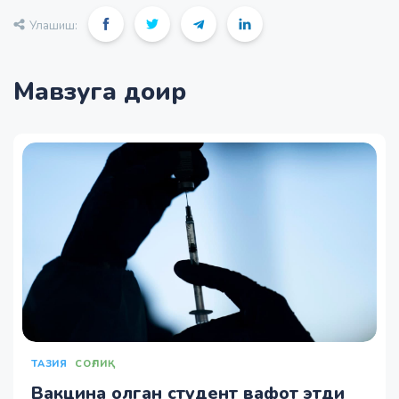
Улашиш:
Мавзуга доир
ТАЗИЯ
СОҒЛИҚ
Вакцина олган студент вафот этди