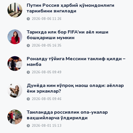
Путин Россия ҳарбий қўмондонлиги
таркибини янгилади
2026-08-06 11:26
Тарихда илк бор FIFA’ни аёл киши
бошқариши мумкин
2026-08-05 16:35
Роналду тўйига Мессини таклиф қилди –
манба
2026-08-05 09:49
Дунёда ким кўпроқ маош олади: аёллар
ёки эркаклар?
2026-08-05 09:46
Таиландда россиялик опа-укалар
ваҳшийларча ўлдирилди
2026-08-01 15:13