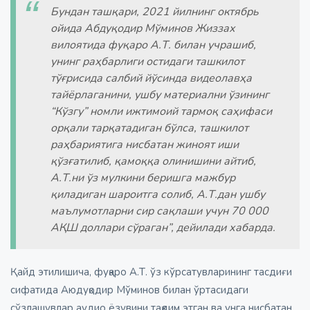
Бундан ташқари, 2021 йилнинг октябрь
ойида Абдуқодир Мўминов Жиззах
вилоятида фуқаро А.Т. билан учрашиб,
унинг раҳбарлиги остидаги ташкилот
тўғрисида салбий йўсинда видеолавҳа
тайёрлаганини, ушбу материални ўзининг
“Кўзгу” номли ижтимоий тармоқ саҳифаси
орқали тарқатадиган бўлса, ташкилот
раҳбариятига нисбатан жиноят иши
қўзғатилиб, қамоққа олинишини айтиб,
А.Т.ни ўз мулкини беришга мажбур
қиладиган шароитга солиб, А.Т.дан ушбу
маълумотларни сир сақлаши учун 70 000
АҚШ доллари сўраган”, дейилади хабарда.
Қайд этилишича, фуқаро А.Т. ўз кўрсатувларининг тасдиғи
сифатида Аюдуқодир Мўминов билан ўртасидаги
сўзлашувлар аудио ёзувини тақдим этган ва унга нисбатан