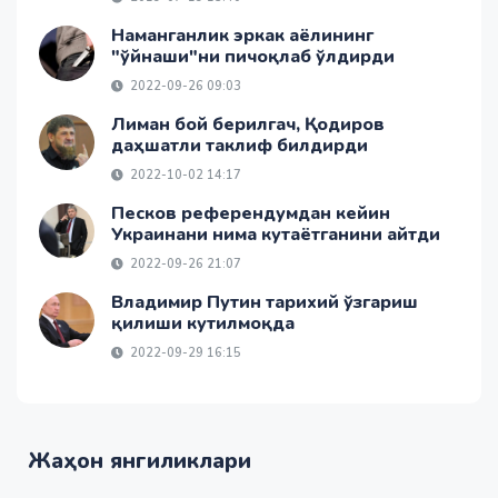
Наманганлик эркак аёлининг
"ўйнаши"ни пичоқлаб ўлдирди
2022-09-26 09:03
Лиман бой берилгач, Қодиров
даҳшатли таклиф билдирди
2022-10-02 14:17
Песков референдумдан кейин
Украинани нима кутаётганини айтди
2022-09-26 21:07
Владимир Путин тарихий ўзгариш
қилиши кутилмоқда
2022-09-29 16:15
Жаҳон янгиликлари