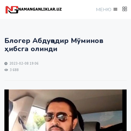
МEНЮ
Блогер Абдуқодир Мўминов
ҳибсга олинди
2023-02-08 19:06
3 688