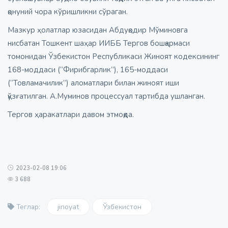
қонуний чора кўришликни сўраган.
Мазкур ҳолатлар юзасидан Абдуқодир Мўминовга
нисбатан Тошкент шаҳар ИИББ Тергов бошқармаси
томонидан Ўзбекистон Республикаси Жиноят кодексининг
168-моддаси (“Фирибгарлик”), 165-моддаси
(“Товламачилик”) аломатлари билан жиноят иши
қўзғатилган. А.Муминов процессуал тартибда ушланган.
Тергов ҳаракатлари давом этмоқда.
2023-02-08 19:06
3 688
jinoyat
Ўзбекистон
Теглар: