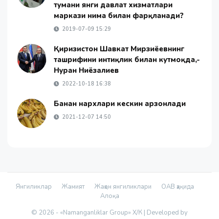
тумани янги давлат хизматлари
маркази нима билан фарқланади?
2019-07-09 15:29
Қирғизистон Шавкат Мирзиёевнинг
ташрифини интиқлик билан кутмоқда,-
Нуран Ниёзалиев
2022-10-18 16:38
Банан нархлари кескин арзонлади
2021-12-07 14:50
Янгиликлар
Жамият
Жаҳон янгиликлари
ОАВ ҳақида
Алоқа
© 2026 - «Namanganliklar Group» Х/К |
Developed by