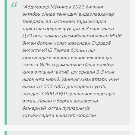
“Абдуқодир Мўминов 2021 йилнинг
октябрь ойида танқидий видеолавҳалар
тайёрлаш ва ижтимоий тармоқларда
тарқатиш орқали фуқаро Э.З.нинг укаси
Д.Ю.нинг номига расмийлаштирилган МЧЖ
билан боғлиқ ҳолат юзасидан Сирдарё
вилояти ИИБ Тергов бўлими иш
юритувидаги жиноят ишини ижобий ҳал
этишга ИИБ ходимларини гўёки мажбур
қила олишини айтиб, шу орқали Э.З.нинг
ишончига кириб, ўзининг хизматлари учун
жами 10 000 АҚШ долларини сўраб,
шундан 3 800 АҚШ долларини олдиндан
олган. Лекин у берган ваъдасини
бажармай, олган пулларни ўз
эҳтиёжларига ишлатиб юборган.