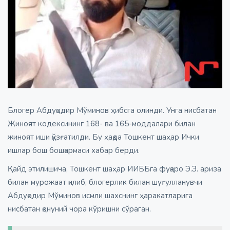
Блогер Абдуқодир Мўминов ҳибсга олинди. Унга нисбатан
Жиноят кодексининг 168- ва 165-моддалари билан
жиноят иши қўзғатилди. Бу ҳақда Тошкент шаҳар Ички
ишлар бош бошқармаси хабар берди.
Қайд этилишича, Тошкент шаҳар ИИББга фуқаро Э.З. ариза
билан мурожаат қилиб, блогерлик билан шуғулланувчи
Абдуқодир Мўминов исмли шахснинг ҳаракатларига
нисбатан қонуний чора кўришни сўраган.