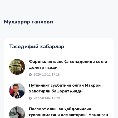
Муҳаррир танлови
Тасодифий хабарлар
Фарғоналик шахс ўз хонадонида сохта
доллар ясади
2020-12-11 17:15
Путиннинг суҳбатини олган Макрон
хавотирли башорат қилди
2022-03-04 19:28
Паспорт олиш ва ҳайдовчилик
гувоҳномасини алмаштириш. Наманган