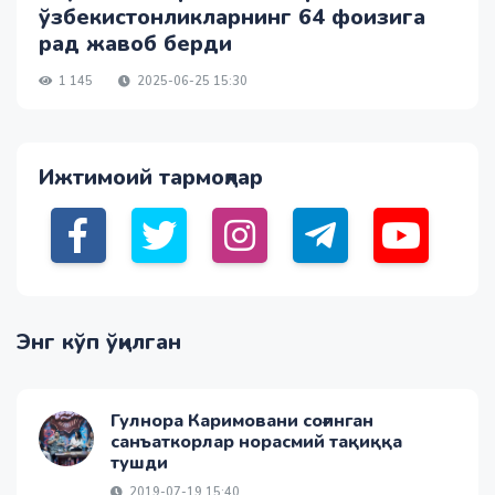
ўзбекистонликларнинг 64 фоизига
рад жавоб берди
1 145
2025-06-25 15:30
Ижтимоий тармоқлар
Энг кўп ўқилган
Гулнора Каримовани соғинган
санъаткорлар норасмий тақиққа
тушди
2019-07-19 15:40