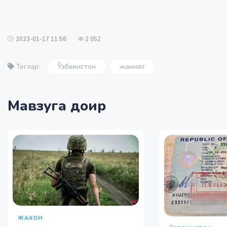
2023-01-17 11:58
2 052
Ўзбекистон
жамият
Теглар:
Мавзуга доир
ЖАХОН