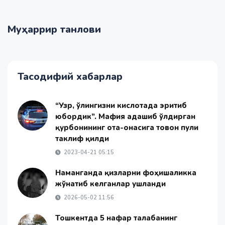
Муҳаррир танлови
Тасодифий хабарлар
“Узр, ўғлингизни кислотада эритиб
юбордик”. Мафия адашиб ўлдирган
қурбонининг ота-онасига товон пули
таклиф қилди
2023-04-21 05:15
Наманганда қизларни фоҳишаликка
жўнатиб келганлар ушланди
2026-05-02 11:56
Тошкентда 5 нафар талабанинг