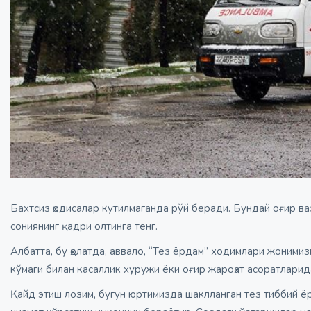
Бахтсиз ҳодисалар кутилмаганда рўй беради. Бундай оғир ва
сониянинг қадри олтинга тенг.
Албатта, бу ҳолатда, аввало, “Тез ёрдам” ходимлари жоними
кўмаги билан касаллик хуружи ёки оғир жароҳат асоратларид
Қайд этиш лозим, бугун юртимизда шаклланган тез тиббий ёр