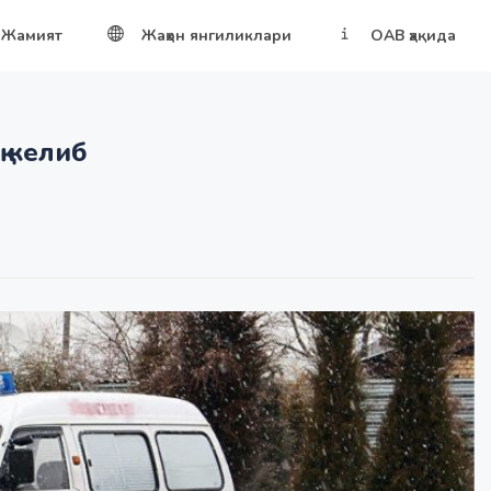
Жамият
Жаҳон янгиликлари
ОАВ ҳақида
қ келиб