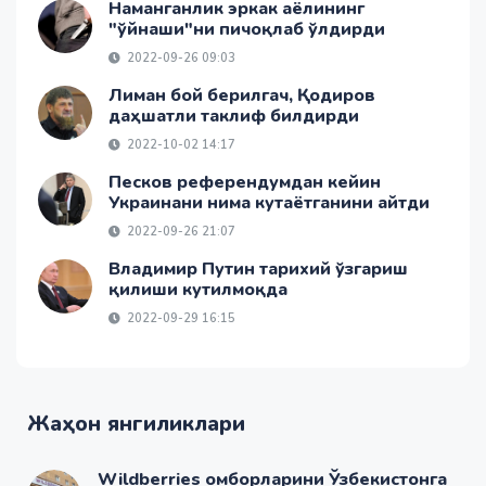
Наманганлик эркак аёлининг
"ўйнаши"ни пичоқлаб ўлдирди
2022-09-26 09:03
Лиман бой берилгач, Қодиров
даҳшатли таклиф билдирди
2022-10-02 14:17
Песков референдумдан кейин
Украинани нима кутаётганини айтди
2022-09-26 21:07
Владимир Путин тарихий ўзгариш
қилиши кутилмоқда
2022-09-29 16:15
Жаҳон янгиликлари
Wildberries омборларини Ўзбекистонга