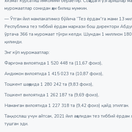
хизмат кўрсатиш имконини бераётир. Соҳадаги ўзгаришлар м
мурожаатлар сонидан ҳам билиш мумкин.
— Ўтган йил мамлакатимиз бўйича “Тез ёрдам”га жами 13 ми
Республика тез тиббий ёрдам маркази бош директори Абдув
ўртача 366 та мурожаат тўғри келди. Шундан 1 миллион 18
қилинди.
Энг кўп мурожаатлар:
Фарғона вилоятида 1 520 448 та (11,67 фоиз),
Андижон вилоятида 1 415 023 та (10,87 фоиз),
Тошкент шаҳрида 1 280 242 та (9,83 фоиз),
Тошкент вилоятида 1 262 187 та (9,69 фоиз),
Наманган вилоятида 1 227 318 та (9,42 фоиз) қайд этилган.
Таққослаш учун айтсак, 2021 йил аҳолидан тез тиббий ёрдам
тушган эди.