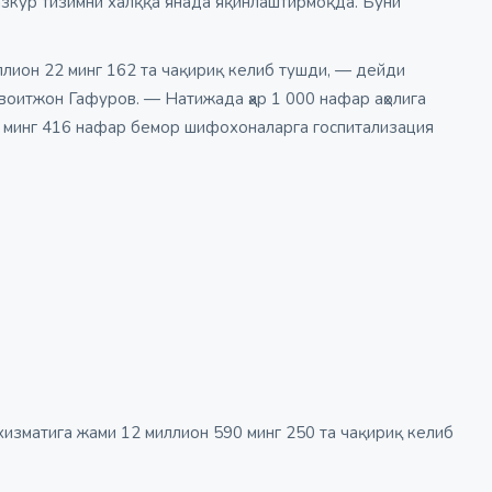
азкур тизимни халққа янада яқинлаштирмоқда. Буни
ллион 22 минг 162 та чақириқ келиб тушди, — дейди
оитжон Гафуров. — Натижада ҳар 1 000 нафар аҳолига
0 минг 416 нафар бемор шифохоналарга госпитализация
 хизматига жами 12 миллион 590 минг 250 та чақириқ келиб