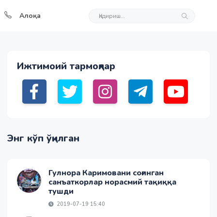
Алоқа
Ижтимоий тармоқлар
Энг кўп ўқилган
Гулнора Каримовани соғинган
санъаткорлар норасмий тақиққа
тушди
2019-07-19 15:40