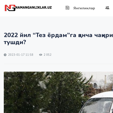
Янгиликлар
2022 йил “Тез ёрдам”га қанча чақири
тушди?
2023-01-17 11:58
2 052