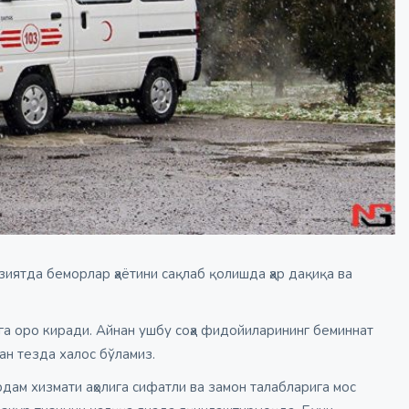
зиятда беморлар ҳаётини сақлаб қолишда ҳар дақиқа ва
зга оро киради. Айнан ушбу соҳа фидойиларининг беминнат
ан тезда халос бўламиз.
дам хизмати аҳолига сифатли ва замон талабларига мос