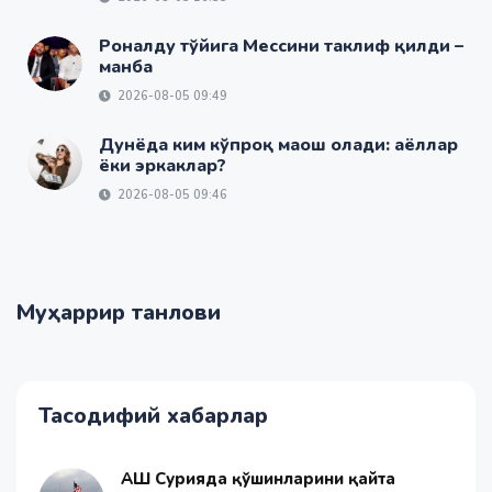
Роналду тўйига Мессини таклиф қилди –
манба
2026-08-05 09:49
Дунёда ким кўпроқ маош олади: аёллар
ёки эркаклар?
2026-08-05 09:46
Муҳаррир танлови
Тасодифий хабарлар
АҚШ Сурияда қўшинларини қайта