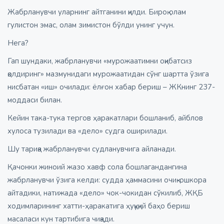
Жабрланувчи уларнинг айтганини қилди. Бироқ олам
гулистон эмас, олам зимистон бўлди унинг учун.
Нега?
Гап шундаки, жабрланувчи «мурожаатимни оқибатсиз
қолдиринг» мазмунидаги мурожаатидан сўнг шартта ўзига
нисбатан «иш» очилади: ёлғон хабар бериш – ЖКнинг 237-
моддаси билан.
Кейин така-тука тергов ҳаракатлари бошланиб, айблов
хулоса тузилади ва «дело» судга оширилади.
Шу тариқа жабрланувчи судланувчига айланади.
Қачонки жиноий жазо хавф сола бошлагандангина
жабрланувчи ўзига келди: судда ҳаммасини очиқ-ошкора
айтадики, натижада «дело» чок-чокидан сўкилиб, ЖҚБ
ходимларининг хатти-ҳаракатига ҳуқуқий баҳо бериш
масаласи кун тартибига чиқади.