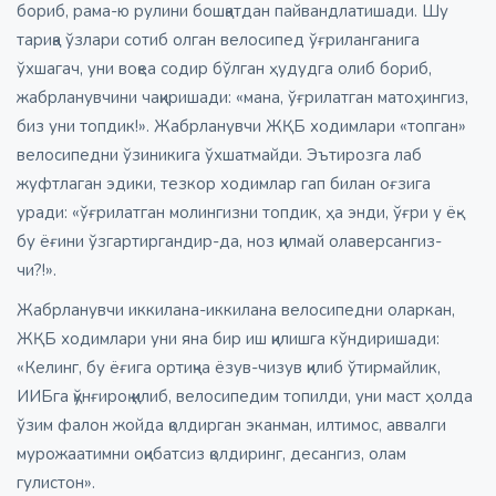
бориб, рама-ю рулини бошқатдан пайвандлатишади. Шу
тариқа ўзлари сотиб олган велосипед ўғриланганига
ўхшагач, уни воқеа содир бўлган ҳудудга олиб бориб,
жабрланувчини чақиришади: «мана, ўғрилатган матоҳингиз,
биз уни топдик!». Жабрланувчи ЖҚБ ходимлари «топган»
велосипедни ўзиникига ўхшатмайди. Эътирозга лаб
жуфтлаган эдики, тезкор ходимлар гап билан оғзига
уради: «ўғрилатган молингизни топдик, ҳа энди, ўғри у ёқ-
бу ёғини ўзгартиргандир-да, ноз қилмай олаверсангиз-
чи?!».
Жабрланувчи иккилана-иккилана велосипедни оларкан,
ЖҚБ ходимлари уни яна бир иш қилишга кўндиришади:
«Келинг, бу ёғига ортиқча ёзув-чизув қилиб ўтирмайлик,
ИИБга қўнғироқ қилиб, велосипедим топилди, уни маст ҳолда
ўзим фалон жойда қолдирган эканман, илтимос, аввалги
мурожаатимни оқибатсиз қолдиринг, десангиз, олам
гулистон».