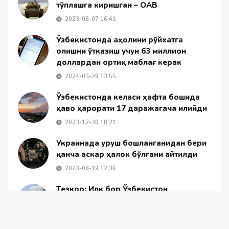
тўплашга киришган – ОАВ
2023-08-07 16:41
Ўзбекистонда аҳолини рўйхатга
олишни ўтказиш учун 63 миллион
доллардан ортиқ маблағ керак
2024-03-29 13:55
Ўзбекистонда келаси ҳафта бошида
ҳаво ҳарорати 17 даражагача илийди
2023-12-30 18:21
Украинада уруш бошланганидан бери
қанча аскар ҳалок бўлгани айтилди
2023-08-19 12:36
Тезкор: Илк бор Ўзбекистон
фуқаросида “omicron” вируси
аниқланди
2021-12-03 19:59