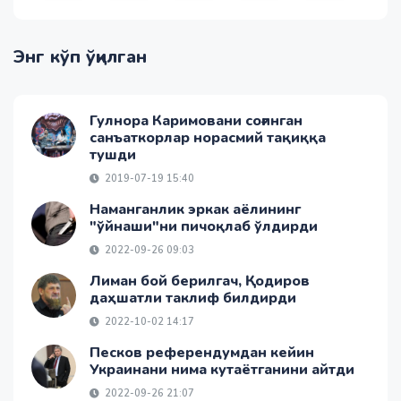
Энг кўп ўқилган
Гулнора Каримовани соғинган
санъаткорлар норасмий тақиққа
тушди
2019-07-19 15:40
Наманганлик эркак аёлининг
"ўйнаши"ни пичоқлаб ўлдирди
2022-09-26 09:03
Лиман бой берилгач, Қодиров
даҳшатли таклиф билдирди
2022-10-02 14:17
Песков референдумдан кейин
Украинани нима кутаётганини айтди
2022-09-26 21:07