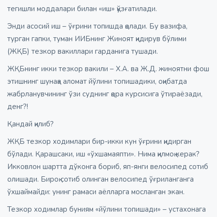
тегишли моддалари билан «иш» қўзғатилади.
Энди асосий иш – ўғрини топишда қолади. Бу вазифа,
турган гапки, туман ИИБнинг Жиноят қидирув бўлими
(ЖҚБ) тезкор вакиллари гарданига тушади.
ЖҚБнинг икки тезкор вакили – Х.А. ва Ж.Д. жиноятни фош
этишнинг шунақа аломат йўлини топишадики, оқибатда
жабрланувчининг ўзи суднинг қора курсисига ўтираёзади,
денг?!
Қандай қилиб?
ЖҚБ тезкор ходимлари бир-икки кун ўғрини қидирган
бўлади. Қарашсаки, иш «ўхшамаяпти». Нима қилмоқ керак?
Икковлон шартта дўконга бориб, яп-янги велосипед сотиб
олишади. Бироқ сотиб олинган велосипед ўғриланганга
ўхшаймайди: унинг рамаси аёлларга мосланган экан.
Тезкор ходимлар буниям «йўлини топишади» – устахонага