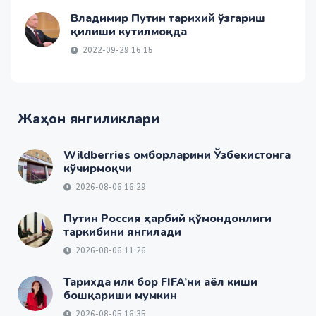
Владимир Путин тарихий ўзгариш
қилиши кутилмоқда
2022-09-29 16:15
Жаҳон янгиликлари
Wildberries омборларини Ўзбекистонга
кўчирмоқчи
2026-08-06 16:29
Путин Россия ҳарбий қўмондонлиги
таркибини янгилади
2026-08-06 11:26
Тарихда илк бор FIFA’ни аёл киши
бошқариши мумкин
2026-08-05 16:35