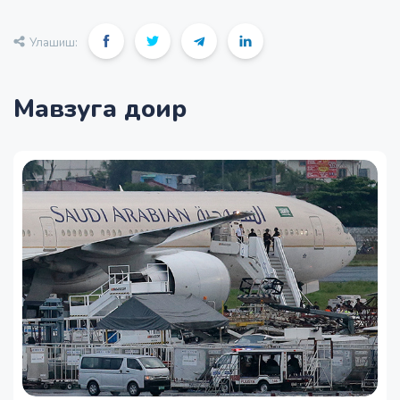
Улашиш:
Мавзуга доир