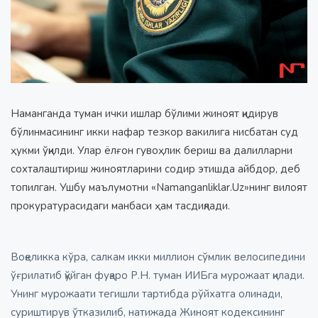
Наманганда туман ички ишлар бўлими жиноят қидирув
бўлинмасининг икки нафар тезкор вакилига нисбатан суд
ҳукми ўқилди. Улар ёлғон гувоҳлик бериш ва далилларни
сохталаштириш жиноятларини содир этишда айбдор, деб
топилган. Ушбу маълумотни «Namanganliklar.Uz»нинг вилоят
прокуратурасидаги манбаси ҳам тасдиқлади.
Воқеликка кўра, салкам икки миллион сўмлик велосипедини
ўғрилатиб қўйган фуқаро Р.Н. туман ИИБга мурожаат қилади.
Унинг мурожаати тегишли тартибда рўйхатга олинади,
суриштирув ўтказилиб, натижада Жиноят кодексининг