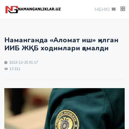
МEНЮ
Наманганда «Аломат иш» қилган
ИИБ ЖҚБ ходимлари қамалди
2022-12-25 01:17
13 211