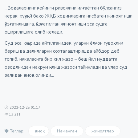
...Воқеаларнинг кейинги ривожини илғаётган бўлсангиз
керак: ҳуқуқий баҳо ЖҚБ ходимларига нисбатан жиноят иши
қўзғатилишига, қўзғатилган жиноят иши эса судга
оширилишига олиб келади.
Суд эса, юқорида айтилганидек, уларни ёлғон гувоҳлик
бериш ва далилларни сохталаштиришда айбдор деб
топиб, иккаласига бир хил жазо – беш йил муддатга
озодликдан маҳрум қилиш жазоси тайинлади ва улар суд
залидан қамоққа олинди...
2022-12-25 01:17
13 211
қамоқ
Наманган
жиноятлар
Теглар: