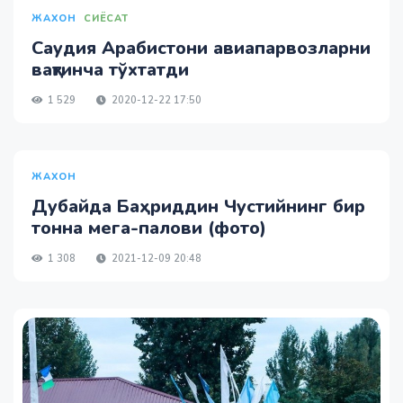
ЖАХОН
СИЁСАТ
Саудия Арабистони авиапарвозларни
вақтинча тўхтатди
1 529
2020-12-22 17:50
ЖАХОН
Дубайда Баҳриддин Чустийнинг бир
тонна мега-палови (фото)
1 308
2021-12-09 20:48