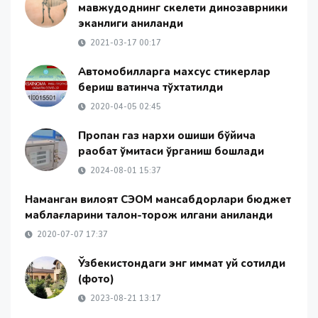
мавжудоднинг скелети динозаврники
эканлиги аниқланди
2021-03-17 00:17
Автомобилларга махсус стикерлар
бериш вақтинча тўхтатилди
2020-04-05 02:45
Пропан газ нархи ошиши бўйича
рақобат қўмитаси ўрганиш бошлади
2024-08-01 15:37
Наманган вилоят СЭОМ мансабдорлари бюджет
маблағларини талон-торож қилгани аниқланди
2020-07-07 17:37
Ўзбекистондаги энг қиммат уй сотилди
(фото)
2023-08-21 13:17