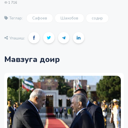
1 716
Сафоев
Шахобов
содир
Теглар:
Улашиш:
Мавзуга доир