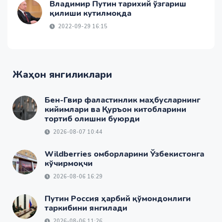
Владимир Путин тарихий ўзгариш
қилиши кутилмоқда
2022-09-29 16:15
Жаҳон янгиликлари
Бен-Гвир фаластинлик маҳбусларнинг
кийимлари ва Қуръон китобларини
тортиб олишни буюрди
2026-08-07 10:44
Wildberries омборларини Ўзбекистонга
кўчирмоқчи
2026-08-06 16:29
Путин Россия ҳарбий қўмондонлиги
таркибини янгилади
2026-08-06 11:26