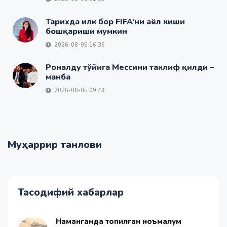
Тарихда илк бор FIFA’ни аёл киши
бошқариши мумкин
2026-08-05 16:35
Роналду тўйига Мессини таклиф қилди –
манба
2026-08-05 09:49
Муҳаррир танлови
Тасодифий хабарлар
Наманганда топилган ноъмалум