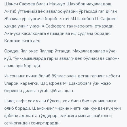
Шамси Сафоев билан Маъмур Шахобов маҳалладош.
Айтиб ўтганимиздек аввалроқ уларни ўртасида гап қочган.
Жанжал ур-сургача бориб етгач М.Шахобов Ш.Сафоев
ҳамда унинг укаси Х.Сафоевга тан жароҳати етказади.
Ака-ука касалхонага ётишади ва иш судгача боради.
Қолгани сизга аён.
Орадан йил эмас, йиллар ўтганди. Маҳалладошлар кўча-
кўй, тўй-ҳашамларда гарчи аввалгидек бўлмасада салом-
аликлари бор эди.
Инсоннинг ичини билиб бўлмас экан, деган гапнинг исботи
ўларок, карангки, Ш.Сафоев М. Шахобовга ўзи жазо
беришни дилига тугиб кўйган экан.
Ният, лафз хох яхши бўлсин, хох ёмон бир кун манзилга
олиб боради. Шамсининг чиркин нияти хам кундан кун уни
қалбини адоватга тўлдирар, елкасига минган шайтонни
семиргандан семиртирарди.