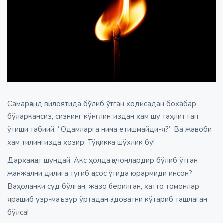
Самарқанд вилоятида бўлиб ўтган ходисадан бохабар
бўларкансиз, сизнинг кўнглингиздан ҳам шу таҳлит гап
ўтиши табиий. “Одамларга нима етишмайди-я?” Ва жавоби
хам тилингизда ҳозир: Тўқликка шўхлик бу!
Дарҳақиқат шундай. Акс ҳолда қачонлардир бўлиб ўтган
жанжални дилига тугиб қасос ўтида юрармиди инсон?
Ваҳоланки суд бўлган, жазо берилган, ҳатто томонлар
ярашиб узр-маъзур ўртадан адоватни кўтариб ташлаган
бўлса!