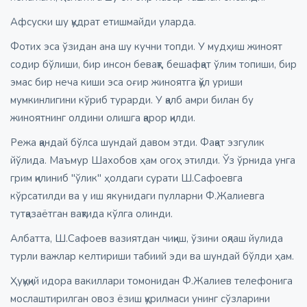
Афсуски шу қудрат етишмайди уларда.
Фотих эса ўзидан ана шу кучни топди. У мудҳиш жиноят
содир бўлиши, бир инсон бевақт, бешафқат ўлим топиши, бир
эмас бир неча киши эса оғир жиноятга қўл уриши
мумкинлигини кўриб турарди. У қалб амри билан бу
жиноятнинг олдини олишга қарор қилди.
Режа қандай бўлса шундай давом этди. Фақат эзгулик
йўлида. Маъмур Шахобов ҳам огоҳ этилди. Ўз ўрнида унга
грим қилиниб "ўлик" ҳолдаги сурати Ш.Сафоевга
кўрсатилди ва у иш якунидаги пулларни Ф.Жалиевга
тутқазаётган вақтида кўлга олинди.
Албатта, Ш.Сафоев вазиятдан чиқиш, ўзини оқлаш йулида
турли важлар келтириши табиий эди ва шундай бўлди ҳам.
Ҳуқуқий идора вакиллари томонидан Ф.Жалиев телефонига
мослаштирилган овоз ёзиш қурилмаси унинг сўзларини