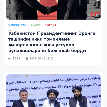
ЎЗБЕКИСТОН
ЖАХОН
СИЁСАТ
Ўзбекистон Президентининг Эронга
ташрифи икки томонлама
ҳамкорликнинг янги устувор
йўналишларини белгилаб берди
1 858
2023-06-19 11:20