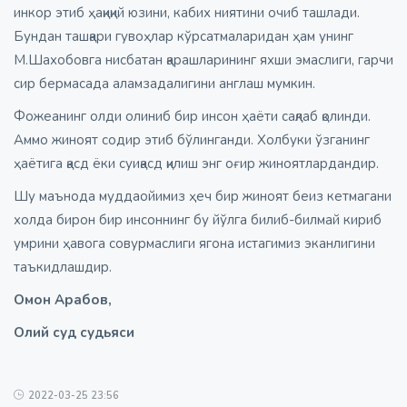
инкор этиб ҳақиқий юзини, кабих ниятини очиб ташлади.
Бундан ташқари гувоҳлар кўрсатмаларидан ҳам унинг
М.Шахобовга нисбатан қарашларининг яхши эмаслиги, гарчи
сир бермасада аламзадалигини англаш мумкин.
Фожеанинг олди олиниб бир инсон ҳаёти сақлаб қолинди.
Аммо жиноят содир этиб бўлинганди. Холбуки ўзганинг
ҳаётига қасд ёки суиқасд қилиш энг оғир жиноятлардандир.
Шу маънода муддаойимиз ҳеч бир жиноят беиз кетмагани
холда бирон бир инсоннинг бу йўлга билиб-билмай кириб
умрини ҳавога совурмаслиги ягона истагимиз эканлигини
таъкидлашдир.
Омон Арабов,
Олий суд судьяси
2022-03-25 23:56