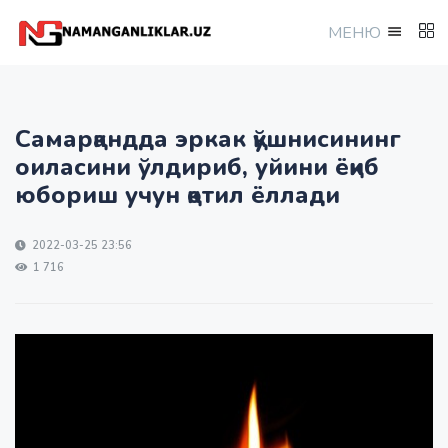
МEНЮ
Самарқандда эркак қўшнисининг
оиласини ўлдириб, уйини ёқиб
юбориш учун қотил ёллади
2022-03-25 23:56
1 716