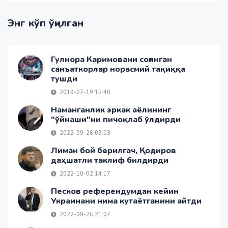
Энг кўп ўқилган
Гулнора Каримовани соғинган
санъаткорлар норасмий тақиққа
тушди
2019-07-19 15:40
Наманганлик эркак аёлининг
"ўйнаши"ни пичоқлаб ўлдирди
2022-09-26 09:03
Лиман бой берилгач, Қодиров
даҳшатли таклиф билдирди
2022-10-02 14:17
Песков референдумдан кейин
Украинани нима кутаётганини айтди
2022-09-26 21:07