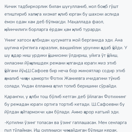
Кичик тадбиркорлик билан шуғулланиб, мол боқиб гўшт
етиштириб халқига хизмат қилиб юрган бу шахсни аслида
ёмон одам хам деб бўлмасди. Маҳаллада фаол,
қийинчилиги борларга ёрдам ҳам қилиб турарди.
Унинг хатоси қалбидан ҳусуматга жой берганида эди. Ана
шугина кўнглига ғаразлик, ваҳшийлик уруғини қадаб қўйди. У
шу қадар ниш урдики қўшнисини ўлдириш, уйига ўт қўйиш,
оиласини йўқ қилишдек режани қилганда юраги жиз этиб
қўйгани йўқ. Ш.Сафоев бир неча бор жиноятлар содир этиб
қамалиб чиққан ҳамюрти Фотих Жаниевга ичидагини тўкиб
солади. Ундан ёлланма қотил топиб беришини сўрайди.
Қарангки, у қалби тош бўлиб кетган деб ўйлаган Фотихнинг
бу режадан юраги ортига тортиб кетади. Ш.Сафоевни бу
йўлдан қайтармокчи ҳам бўлади. Аммо қарор катъий эди.
-Қотилни ўзинг топасан ва ўзинг гаплашасан. Мен сенларга
пул тўлайман. Иш силлиқ, иси чиқмайдиган бўлиши керак.