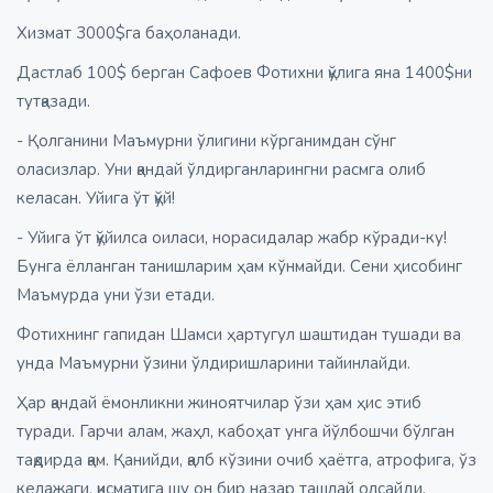
Хизмат 3000$га баҳоланади.
Дастлаб 100$ берган Сафоев Фотихни қўлига яна 1400$ни
тутқазади.
- Қолганини Маъмурни ўлигини кўрганимдан сўнг
оласизлар. Уни қандай ўлдирганларингни расмга олиб
келасан. Уйига ўт қўй!
- Уйига ўт қўйилса оиласи, норасидалар жабр кўради-ку!
Бунга ёлланган танишларим ҳам кўнмайди. Сени ҳисобинг
Маъмурда уни ўзи етади.
Фотихнинг гапидан Шамси ҳартугул шаштидан тушади ва
унда Маъмурни ўзини ўлдиришларини тайинлайди.
Ҳар қандай ёмонликни жиноятчилар ўзи ҳам ҳис этиб
туради. Гарчи алам, жаҳл, кабоҳат унга йўлбошчи бўлган
тақдирда қам. Қанийди, қалб кўзини очиб ҳаётга, атрофига, ўз
келажаги, қисматига шу он бир назар ташлай олсайди.