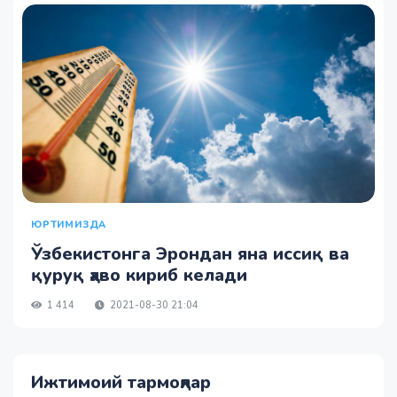
ЮРТИМИЗДА
Ўзбекистонга Эрондан яна иссиқ ва
қуруқ ҳаво кириб келади
1 414
2021-08-30 21:04
Ижтимоий тармоқлар