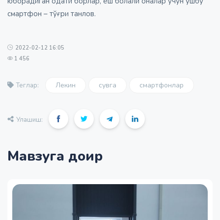
юборадиган одати борлар, ёш болали оналар учун ушбу
смартфон – тўғри танлов.
2022-02-12 16:05
1 456
Лекин
сувга
смартфонлар
Теглар:
Улашиш:
Мавзуга доир