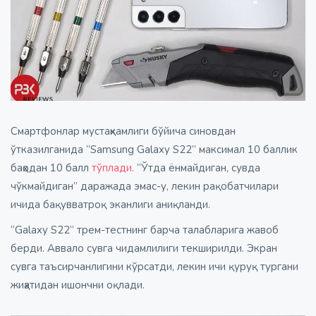
Смартфонлар мустаҳкамлиги бўйича синовдан
ўтказилганида “Samsung Galaxy S22” максимал 10 баллик
баҳодан 10 балл
тўплади.
“Ўтда ёнмайдиган, сувда
чўкмайдиган” даражада эмас-у, лекин рақобатчилари
ичида бақувватроқ эканлиги аниқланди.
“Galaxy S22” трем-тестнинг барча талабларига жавоб
берди. Аввало сувга чидамлилиги текширилди. Экран
сувга таъсирчанлигини кўрсатди, лекин ичи қуруқ тургани
жиҳатидан ишончни оқлади.