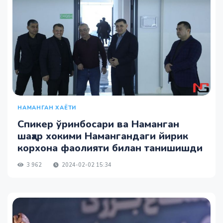
НАМАНГАН ХАЁТИ
Спикер ўринбосари ва Наманган
шаҳар хокими Намангандаги йирик
корхона фаолияти билан танишишди
3 962
2024-02-02 15:34