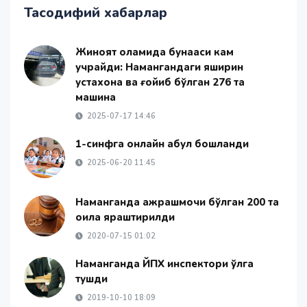
Тасодифий хабарлар
Жиноят оламида бунақаси кам
учрайди: Намангандаги яширин
устахона ва ғойиб бўлган 276 та
машина
2025-07-17 14:46
1-синфга онлайн қабул бошланди
2025-06-20 11:45
Наманганда ажрашмоқчи бўлган 200 та
оила яраштирилди
2020-07-15 01:02
Наманганда ЙПХ инспектори қўлга
тушди
2019-10-10 18:09