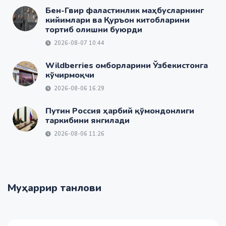
Бен-Гвир фаластинлик маҳбусларнинг
кийимлари ва Қуръон китобларини
тортиб олишни буюрди
2026-08-07 10:44
Wildberries омборларини Ўзбекистонга
кўчирмоқчи
2026-08-06 16:29
Путин Россия ҳарбий қўмондонлиги
таркибини янгилади
2026-08-06 11:26
Муҳаррир танлови