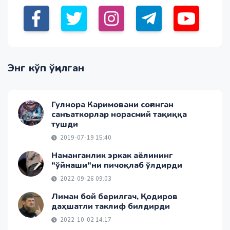
Энг кўп ўқилган
Гулнора Каримовани соғинган
санъаткорлар норасмий тақиққа
тушди
2019-07-19 15:40
Наманганлик эркак аёлининг
"ўйнаши"ни пичоқлаб ўлдирди
2022-09-26 09:03
Лиман бой берилгач, Қодиров
даҳшатли таклиф билдирди
2022-10-02 14:17