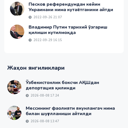
Песков референдумдан кейин
Украинани нима кутаётганини айтди
2022-09-26 21:07
Владимир Путин тарихий ўзгариш
қилиши кутилмоқда
2022-09-29 16:15
Жаҳон янгиликлари
Ўзбекистонлик боксчи АҚШдан
депортация қилинди
2026-08-08 17:24
Мессининг фаолияти якунлангач нима
билан шуғулланиши айтилди
2026-08-08 13:47