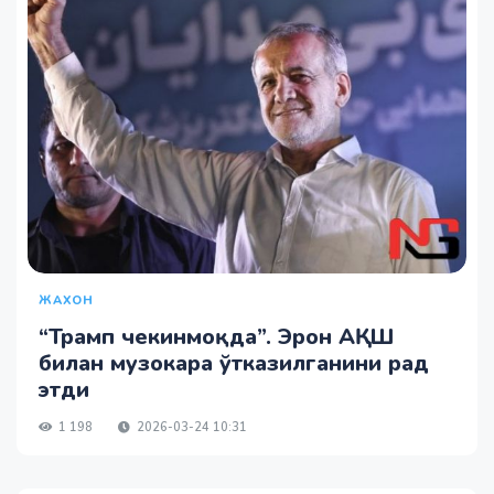
ЖАХОН
“Трамп чекинмоқда”. Эрон АҚШ
билан музокара ўтказилганини рад
этди
1 198
2026-03-24 10:31