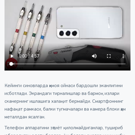
Кейинги синовларда ҳимоя ойнаси бардошли эканлигини
исботлади. Экрандаги тирналишлар ва бармоқ излари
сканернинг ишлашига халақит бермайди. Смартфоннинг
нафақат рамкаси, балки тугмачалари ва камера блоки ҳам
металлдан ясалган.
Телефон аппаратини эҳтиёт қилолмайдиганлар, тушириб