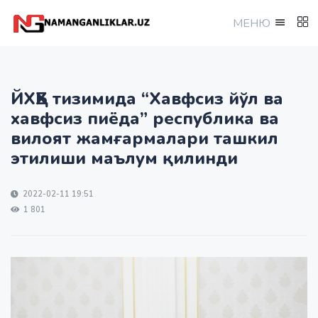
МEНЮ
ЙХҲБ тизимида “Хавфсиз йўл ва
хавфсиз пиёда” республика ва
вилоят жамғармалари ташкил
этилиши маълум қилинди
2022-02-11 19:51
1 801