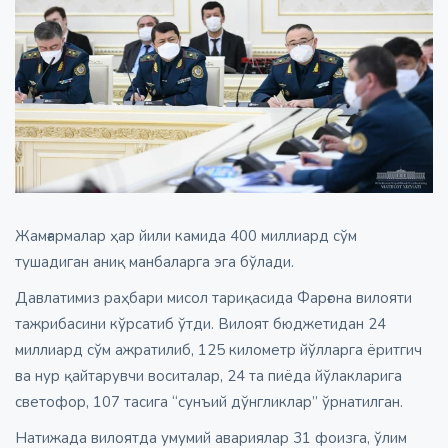
Жамғармалар ҳар йили камида 400 миллиард сўм
тушадиган аниқ манбаларга эга бўлади.
Давлатимиз раҳбари мисол тариқасида Фарғона вилояти
тажрибасини кўрсатиб ўтди. Вилоят бюджетидан 24
миллиард сўм ажратилиб, 125 километр йўлларга ёритгич
ва нур қайтарувчи воситалар, 24 та пиёда йўлакларига
светофор, 107 тасига “сунъий дўнгликлар” ўрнатилган.
Натижада вилоятда умумий авариялар 31 фоизга, ўлим