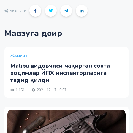
Улашиш:
Мавзуга доир
ЖАМИЯТ
Malibu ҳайдовчиси чақирган сохта
ходимлар ЙПХ инспекторларига
таҳдид қилди
1 151
2021-12-17 16:07