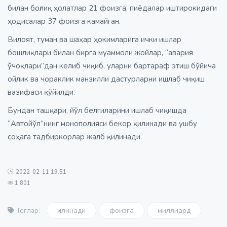
билан боғлиқ ҳолатлар 21 фоизга, пиёдалар иштирокидаги
ҳодисалар 37 фоизга камайган.
Вилоят, туман ва шаҳар ҳокимларига ички ишлар
бошлиқлари билан бирга муаммоли жойлар, “авария
ўчоқлари”дан келиб чиқиб, уларни бартараф этиш бўйича
ойлик ва чораклик манзилли дастурларни ишлаб чиқиш
вазифаси қўйилди.
Бундан ташқари, йўл белгиларини ишлаб чиқишда
“Автойўл”нинг монополияси бекор қилинади ва ушбу
соҳага тадбиркорлар жалб қилинади.
2022-02-11 19:51
1 801
қилинади
фоизга
миллиард
Теглар: