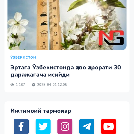
ЎЗБЕКИСТОН
Эртага Ўзбекистонда ҳаво ҳарорати 30
даражагача исийди
1 167
2025-04-01 12:05
Ижтимоий тармоқлар