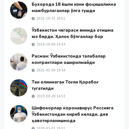
Бухорода 18 ёшли қизни фоҳишаликка
мажбурлаганлар қўлга тушди
2021-10-21 20:51
Ўзбекистон чегараси яқинида отишма
юз берди. Ҳалок бўлганлар бор
2019-10-04 14:43
Расман: Ўзбекистонда талабалар
контрактлари оширилмайди
2021-01-04 19:24
Тан олинмаган Тоғли Қорабоғ
тугатилди
2023-09-29 14:53
Шифокорлар коронавирус Россияга
Ўзбекистондан кириб келади, дея
ҳавотирланишмоқда
2020-03-01 18:51