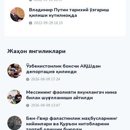
Владимир Путин тарихий ўзгариш
қилиши кутилмоқда
2022-09-29 16:15
Жаҳон янгиликлари
Ўзбекистонлик боксчи АҚШдан
депортация қилинди
2026-08-08 17:24
Мессининг фаолияти якунлангач нима
билан шуғулланиши айтилди
2026-08-08 13:47
Бен-Гвир фаластинлик маҳбусларнинг
кийимлари ва Қуръон китобларини
тортиб олишни буюрди