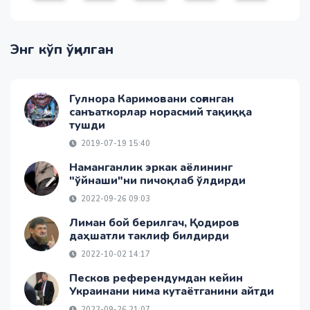
Энг кўп ўқилган
Гулнора Каримовани соғинган
санъаткорлар норасмий тақиққа
тушди
2019-07-19 15:40
Наманганлик эркак аёлининг
"ўйнаши"ни пичоқлаб ўлдирди
2022-09-26 09:03
Лиман бой берилгач, Қодиров
даҳшатли таклиф билдирди
2022-10-02 14:17
Песков референдумдан кейин
Украинани нима кутаётганини айтди
2022-09-26 21:07