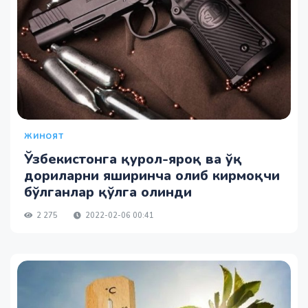
ЖИНОЯТ
Ўзбекистонга қурол-яроқ ва ўқ
дориларни яширинча олиб кирмоқчи
бўлганлар қўлга олинди
2 275
2022-02-06 00:41