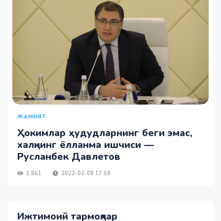
ЖАМИЯТ
Ҳокимлар ҳудудларнинг беги эмас,
халқнинг ёлланма ишчиси —
Русланбек Давлетов
1 861
2022-02-08 17:59
Ижтимоий тармоқлар