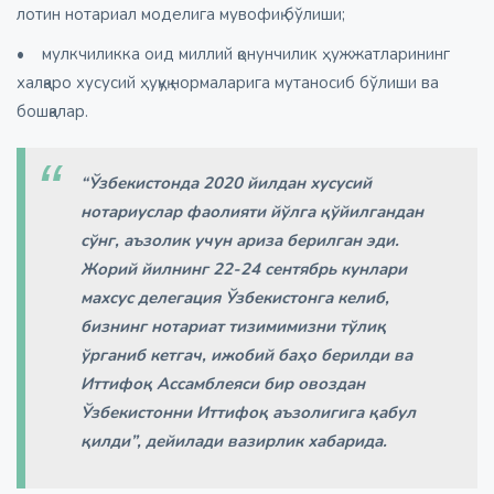
лотин нотариал моделига мувофиқ бўлиши;
• мулкчиликка оид миллий қонунчилик ҳужжатларининг
халқаро хусусий ҳуқуқ нормаларига мутаносиб бўлиши ва
бошқалар.
“Ўзбекистонда 2020 йилдан хусусий
нотариуслар фаолияти йўлга қўйилгандан
сўнг, аъзолик учун ариза берилган эди.
Жорий йилнинг 22-24 сентябрь кунлари
махсус делегация Ўзбекистонга келиб,
бизнинг нотариат тизимимизни тўлиқ
ўрганиб кетгач, ижобий баҳо берилди ва
Иттифоқ Ассамблеяси бир овоздан
Ўзбекистонни Иттифоқ аъзолигига қабул
қилди”, дейилади вазирлик хабарида.