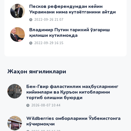
Песков референдумдан кейин
Украинани нима кутаётганини айтди
2022-09-26 21:07
Владимир Путин тарихий ўзгариш
қилиши кутилмоқда
2022-09-29 16:15
Жаҳон янгиликлари
Бен-Гвир фаластинлик маҳбусларнинг
кийимлари ва Қуръон китобларини
тортиб олишни буюрди
2026-08-07 10:44
Wildberries омборларини Ўзбекистонга
кўчирмоқчи