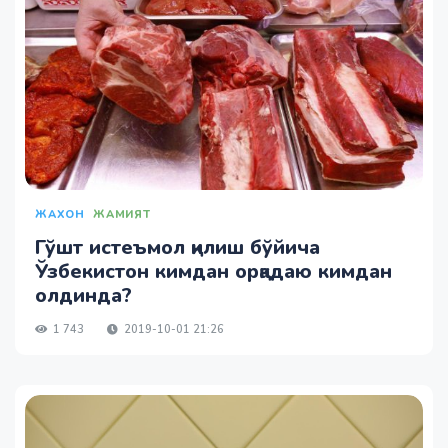
ЖАХОН
ЖАМИЯТ
Гўшт истеъмол қилиш бўйича
Ўзбекистон кимдан орқадаю кимдан
олдинда?
1 743
2019-10-01 21:26