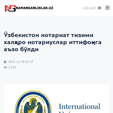
МEНЮ
Ўзбекистон нотариат тизими
халқаро нотариуслар иттифоқига
аъзо бўлди
2021-12-30 15:37
1 631