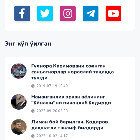
Энг кўп ўқилган
Гулнора Каримовани соғинган
санъаткорлар норасмий тақиққа
тушди
2019-07-19 15:40
Наманганлик эркак аёлининг
"ўйнаши"ни пичоқлаб ўлдирди
2022-09-26 09:03
Лиман бой берилгач, Қодиров
даҳшатли таклиф билдирди
2022-10-02 14:17