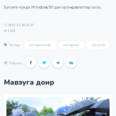
Бугунги кунда Иттифоққа 90 дан ортиқ давлатлар аъзо.
2021-12-30 15:37
1 631
нотариуслар
нотариат
хусусий
Теглар:
Улашиш:
Мавзуга доир