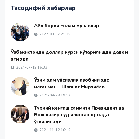
Тасодифий хабарлар
Аёл борки –олам мунаввар
2022-03-07 21:35
Ўзбекистонда доллар курси кўтарилишда давом
этмоқда
2024-07-19 16:33
Ўзим ҳам уйсизлик азобини ҳис
қилганман – Шавкат Мирзиёев
2021-09-28 19:12
Туркий кенгаш саммити Президент ва
Бош вазир суд қилинган оролда
ўтказилади
2021-11-12 16:16