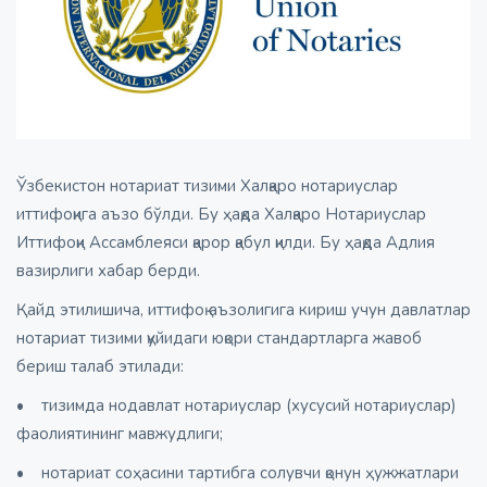
Ўзбекистон нотариат тизими Халқаро нотариуслар
иттифоқига аъзо бўлди. Бу ҳақда Халқаро Нотариуслар
Иттифоқи Ассамблеяси қарор қабул қилди. Бу ҳақда Адлия
вазирлиги хабар берди.
Қайд этилишича, иттифоқ аъзолигига кириш учун давлатлар
нотариат тизими қуйидаги юқори стандартларга жавоб
бериш талаб этилади:
• тизимда нодавлат нотариуслар (хусусий нотариуслар)
фаолиятининг мавжудлиги;
• нотариат соҳасини тартибга солувчи қонун ҳужжатлари