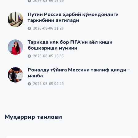
2026-08-06 16:29
Путин Россия ҳарбий қўмондонлиги
таркибини янгилади
2026-08-06 11:26
Тарихда илк бор FIFA’ни аёл киши
бошқариши мумкин
2026-08-05 16:35
Роналду тўйига Мессини таклиф қилди –
манба
2026-08-05 09:49
Муҳаррир танлови