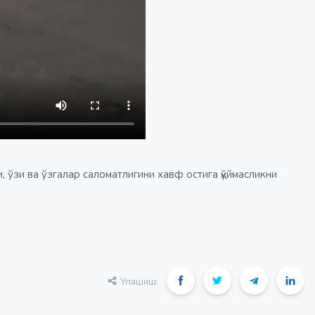
 ўзи ва ўзгалар саломатлигини хавф остига қўймасликни
Улашиш: