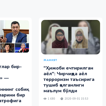
ЖАМИЯТ
тлар бир-
"Ҳижоби ечтирилган
аёл": Чирчиқда аёл
» —
терроризм таъсирига
тушиб қолганлиги
ннинг собиқ
маълум бўлди
ларини бир
1 680
2020-09-01 15:53
атрофига