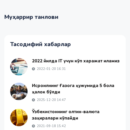
Муҳаррир танлови
Тасодифий хабарлар
2022 йилда IT учун кўп харажат қиламиз
2022-01-20 16:31
Исроилнинг Ғазога ҳужумида 5 бола
ҳалок бўлди
2025-12-20 14:47
Ўзбекистоннинг олтин-валюта
заҳиралари кўпайди
2021-09-18 15:42