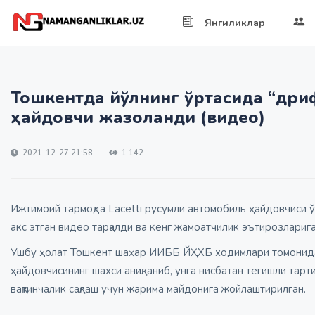
Янгиликлар
Тошкентда йўлнинг ўртасида “дриф
ҳайдовчи жазоланди (видео)
2021-12-27 21:58
1 142
Ижтимоий тармоқда Lacetti русумли автомобиль ҳайдовчиси ўз
акс этган видео тарқалди ва кенг жамоатчилик эътирозларига
Ушбу ҳолат Тошкент шаҳар ИИББ ЙҲХБ ходимлари томонидан 
ҳайдовчисининг шахси аниқланиб, унга нисбатан тегишли та
вақтинчалик сақлаш учун жарима майдонига жойлаштирилган.