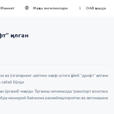
Жамият
Жаҳон янгиликлари
ОАВ ҳақида
т” қилган
и ва ўзгаларнинг ҳаётини хавф остига қўйиб “дрифт” қилгани
 сабаб бўлди.
ўрганиб чиқилди. Ўрганиш натижасида транспорт воситаси
ртибда маъмурий баённома расмийлаштирилган ва автомашина