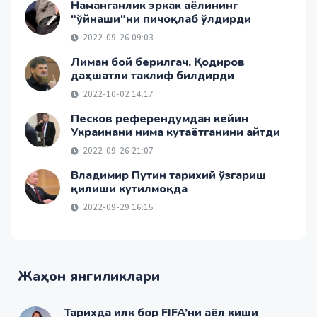
Наманганлик эркак аёлининг
"ўйнаши"ни пичоқлаб ўлдирди
2022-09-26 09:03
Лиман бой берилгач, Қодиров
даҳшатли таклиф билдирди
2022-10-02 14:17
Песков референдумдан кейин
Украинани нима кутаётганини айтди
2022-09-26 21:07
Владимир Путин тарихий ўзгариш
қилиши кутилмоқда
2022-09-29 16:15
Жаҳон янгиликлари
Тарихда илк бор FIFA’ни аёл киши