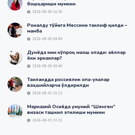
бошқариши мумкин
2026-08-05 16:35
Роналду тўйига Мессини таклиф қилди –
манба
2026-08-05 09:49
Дунёда ким кўпроқ маош олади: аёллар
ёки эркаклар?
2026-08-05 09:46
Таиландда россиялик опа-укалар
ваҳшийларча ўлдирилди
2026-08-01 15:13
Марказий Осиёда умумий “Шенген”
визаси ташкил этилиши мумкин
2026-08-01 10:31