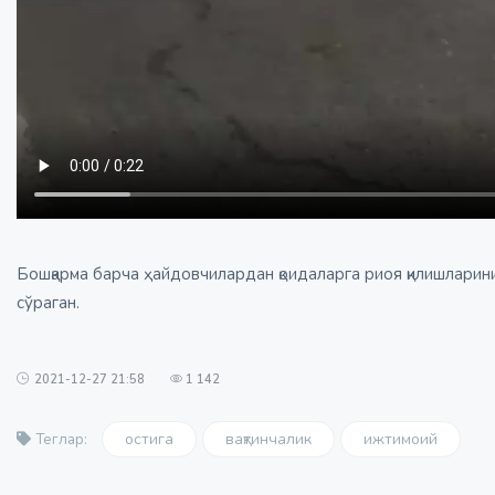
Бошқарма барча ҳайдовчилардан қоидаларга риоя қилишларини,
сўраган.
2021-12-27 21:58
1 142
остига
вақтинчалик
ижтимоий
Теглар: