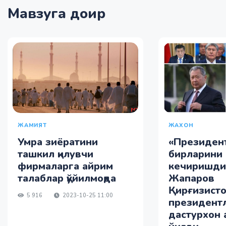
Мавзуга доир
ЖАХОН
ЖАМИЯТ
«Президен
Умра зиёратини
бирларини
ташкил қилувчи
кечиришди
фирмаларга айрим
Жапаров
талаблар қўйилмоқда
Қирғизисто
5 916
2023-10-25 11:00
президент
дастурхон 