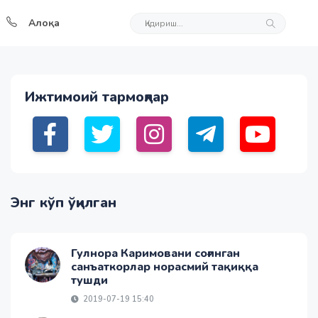
Алоқа
Ижтимоий тармоқлар
Энг кўп ўқилган
Гулнора Каримовани соғинган
санъаткорлар норасмий тақиққа
тушди
2019-07-19 15:40