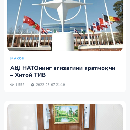
ЖАХОН
АҚШ НАТОнинг эгизагини яратмоқчи
– Хитой ТИВ
1 552
2022-03-07 21:10