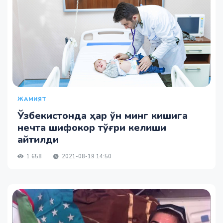
ЖАМИЯТ
Ўзбекистонда ҳар ўн минг кишига
нечта шифокор тўғри келиши
айтилди
1 658
2021-08-19 14:50