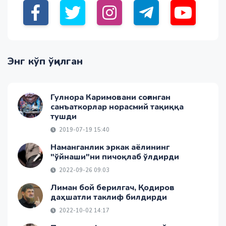
Энг кўп ўқилган
Гулнора Каримовани соғинган
санъаткорлар норасмий тақиққа
тушди
2019-07-19 15:40
Наманганлик эркак аёлининг
"ўйнаши"ни пичоқлаб ўлдирди
2022-09-26 09:03
Лиман бой берилгач, Қодиров
даҳшатли таклиф билдирди
2022-10-02 14:17