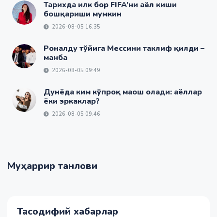
Тарихда илк бор FIFA’ни аёл киши
бошқариши мумкин
2026-08-05 16:35
Роналду тўйига Мессини таклиф қилди –
манба
2026-08-05 09:49
Дунёда ким кўпроқ маош олади: аёллар
ёки эркаклар?
2026-08-05 09:46
Муҳаррир танлови
Тасодифий хабарлар