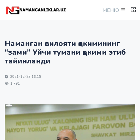
МEНЮ
Наманган вилояти ҳокимининг
“зами” Уйчи тумани ҳокими этиб
тайинланди
2021-12-23 16:18
1 791