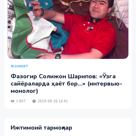
ЖАМИЯТ
Фазогир Солижон Шарипов: «Ўзга
сайёраларда ҳаёт бор…» (интервью-
монолог)
1 807
2019-08-26 16:41
Ижтимоий тармоқлар