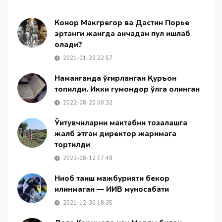
Конор Макгрегор ва Дастин Порье
эртанги жангда қанчадан пул ишлаб
олади?
2021-01-23 22:57
Наманганда ўғирланган Қуръон
топилди. Икки гумондор қўлга олинган
2022-08-20 00:32
Ўқитувчиларни мактабни тозалашга
жалб этган директор жаримага
тортилди
2023-08-12 17:48
Ниқоб тақиш мажбурияти бекор
қилинмаган — ИИВ муносабати
2021-12-30 18:35