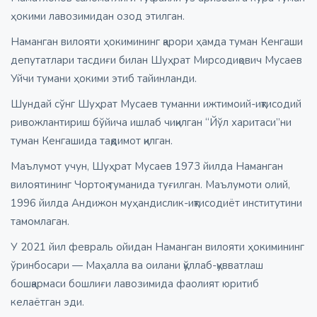
ҳокими лавозимидан озод этилган.
Наманган вилояти ҳокимининг қарори ҳамда туман Кенгаши
депутатлари тасдиғи билан Шуҳрат Мирсодиқович Мусаев
Уйчи тумани ҳокими этиб тайинланди.
Шундай сўнг Шуҳрат Мусаев туманни ижтимоий-иқтисодий
ривожлантириш бўйича ишлаб чиқилган “Йўл харитаси”ни
туман Кенгашида тақдимот қилган.
Маълумот учун, Шуҳрат Мусаев 1973 йилда Наманган
вилоятининг Чортоқ туманида туғилган. Маълумоти олий,
1996 йилда Андижон муҳандислик-иқтисодиёт институтини
тамомлаган.
У 2021 йил февраль ойидан Наманган вилояти ҳокимининг
ўринбосари — Маҳалла ва оилани қўллаб-қувватлаш
бошқармаси бошлиғи лавозимида фаолият юритиб
келаётган эди.