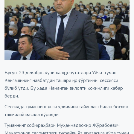
Бугун, 23 декабрь куни халқ депутатлари Уйчи туман
Кенгашининг навбатдан ташқари қирқ тўртинчи сессияси
бўлиб ўтди. Бу ҳақда Наманган вилояти ҳокимлиги хабар
берди.
Сессияда туманнинг янги ҳокимини тайинлаш билан боғлиқ
ташкилий масала кўрилди.
Туманнинг собиқ раҳбари Муҳаммадзокир Жўрабоевич
Маматхонов саломатлиги туфайли ўз аризасига кўра туман