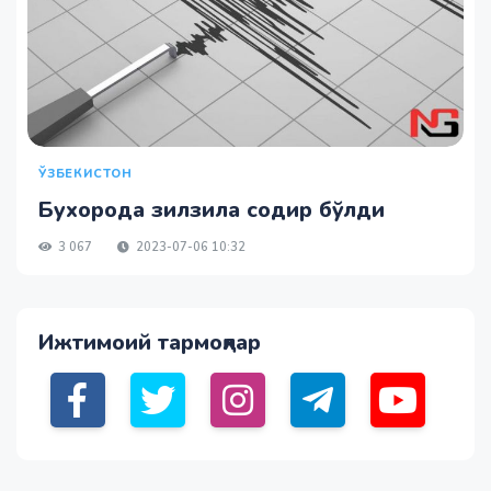
ЎЗБЕКИСТОН
Бухорода зилзила содир бўлди
3 067
2023-07-06 10:32
Ижтимоий тармоқлар