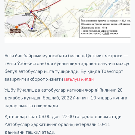
Янги йил байрами муносабати билан «Дўстлик» метроси ­­—
«Янги Ўзбекистон» боғи йўналишида ҳаракатланувчи махсус
бепул автобуслар ишга туширилди. Бу ҳақда Транспорт
вазирлиги ахборот хизмати
маълум қилди.
Ушбу йўналишда автобуслар қатнови жорий йилнинг 20
декабрь кунидан бошлаб, 2022 йилнинг 10 январь кунига
қадар амалга оширилади.
Қатновлар соат 08:00 дан 22:00 га қадар давом этади.
Автобуслар ҳаркатининг оралиқ интервали 10-11
дақиқани ташкил этади.