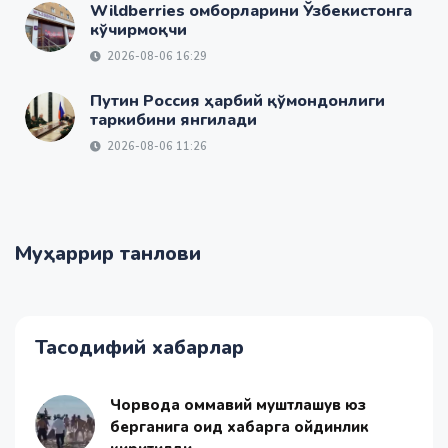
Wildberries омборларини Ўзбекистонга
кўчирмоқчи
2026-08-06 16:29
Путин Россия ҳарбий қўмондонлиги
таркибини янгилади
2026-08-06 11:26
Муҳаррир танлови
Тасодифий хабарлар
Чорвоқда оммавий муштлашув юз
берганига оид хабарга ойдинлик