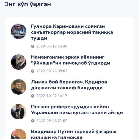
Энг кўп ўқилган
Гулнора Каримовани соғинган
санъаткорлар норасмий тақиққа
тушди
2019-07-19 15:40
Наманганлик эркак аёлининг
"ўйнаши"ни пичоқлаб ўлдирди
2022-09-26 09:03
Лиман бой берилгач, Қодиров
даҳшатли таклиф билдирди
2022-10-02 14:17
Песков референдумдан кейин
Украинани нима кутаётганини айтди
2022-09-26 21:07
Владимир Путин тарихий ўзгариш
қилиши кутилмоқда