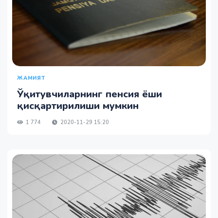
ЖАМИЯТ
Ўқитувчиларнинг пенсия ёши
қисқартирилиши мумкин
1 774
2020-11-29 15:20