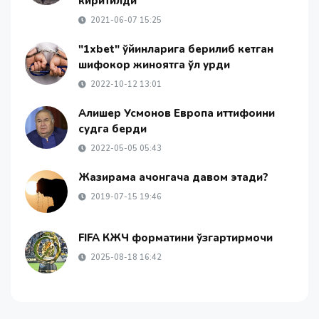
киритилди
2021-06-07 15:25
"1xbet" ўйинларига берилиб кетган
шифокор жиноятга қўл урди
2022-10-12 13:01
Алишер Усмонов Европа иттифоқини
судга берди
2022-05-05 05:43
Жазирама қачонгача давом этади?
2019-07-15 19:46
FIFA КЖЧ форматини ўзгартирмоқчи
2025-08-18 16:42