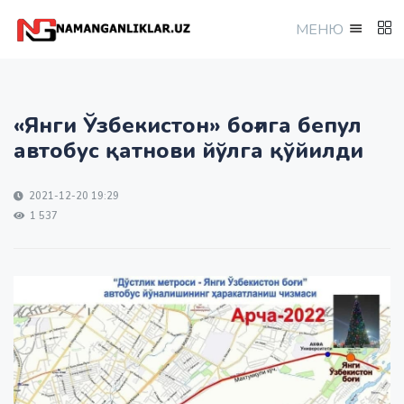
МEНЮ
«Янги Ўзбекистон» боғига бепул
автобус қатнови йўлга қўйилди
2021-12-20 19:29
1 537