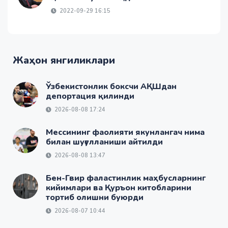
2022-09-29 16:15
Жаҳон янгиликлари
Ўзбекистонлик боксчи АҚШдан
депортация қилинди
2026-08-08 17:24
Мессининг фаолияти якунлангач нима
билан шуғулланиши айтилди
2026-08-08 13:47
Бен-Гвир фаластинлик маҳбусларнинг
кийимлари ва Қуръон китобларини
тортиб олишни буюрди
2026-08-07 10:44