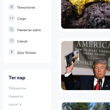
Технология
Спорт
Наманган хаёти
Сиёсат
Шоу-Бизнес
Теглар
Ўзбекистон
Наманган
сиёсат”•