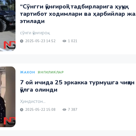
“Сўнгги қўнғироқ” тадбирларига ҳуқуқ-
тартибот ходимлари ва ҳарбийлар жа
этилади
сўнги қўнғироқ...
2025-05-23 14:52
1 021
ЖАХОН
ЯНГИЛИКЛАР
7 ой ичида 25 эркакка турмушга чиққан
қўлга олинди
Ҳиндистон...
2025-05-22 15:08
7 387