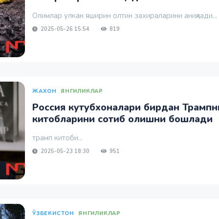
Олимлар улкан яширин олтин захираларини аниқлади...
2025-05-26 15:54
819
ЖАХОН
ЯНГИЛИКЛАР
Россия кутубхоналари бирдан Трампн
китобларини сотиб олишни бошлади
трамп китоби...
2025-05-23 18:30
951
ЎЗБЕКИСТОН
ЯНГИЛИКЛАР