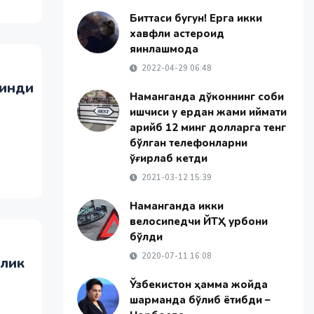
Биттаси бугун! Ерга икки
хавфли астероид
яқинлашмоқда
2022-04-29 06:48
линди
Наманганда дўконнинг собиқ
ишчиси у ердан жами қиймати
қарийб 12 минг долларга тенг
бўлган телефонларни
ўғирлаб кетди
2021-03-12 15:39
Наманганда икки
велосипедчи ЙТҲ қурбони
бўлди
2020-07-11 16:08
рлик
Ўзбекистон ҳамма жойда
шарманда бўлиб ётибди –