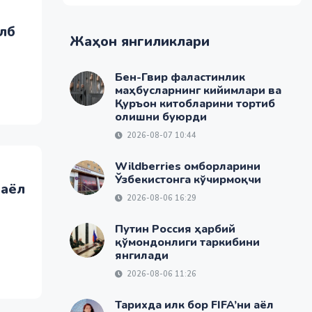
лб
Жаҳон янгиликлари
Бен-Гвир фаластинлик
маҳбусларнинг кийимлари ва
Қуръон китобларини тортиб
олишни буюрди
2026-08-07 10:44
Wildberries омборларини
Ўзбекистонга кўчирмоқчи
 аёл
2026-08-06 16:29
Путин Россия ҳарбий
қўмондонлиги таркибини
янгилади
2026-08-06 11:26
Тарихда илк бор FIFA’ни аёл