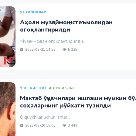
ЯНГИЛИКЛАР
Аҳоли музқаймоқ истеъмолидан
огоҳлантирилди
Музқаймоқдан огоҳлантирилди...
2025-05-21 14:56
5 225
ЎЗБЕКИСТОН
ЯНГИЛИКЛАР
Мактаб ўқувчилари ишлаши мумкин бў
соҳаларнинг рўйхати тузилди
O'quvchilar uchun ishlar...
2025-05-20 16:06
3 449