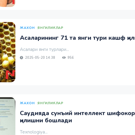
ЖАХОН
ЯНГИЛИКЛАР
Асаларининг 71 та янги тури кашф қи
Асалари янги турлари...
2025-05-20 14:38
956
ЖАХОН
ЯНГИЛИКЛАР
Саудияда сунъий интеллект шифоко
қилишни бошлади
Texnologiya...