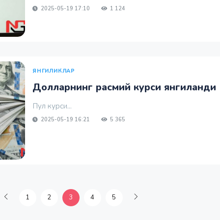
2025-05-19 17:10
1 124
ЯНГИЛИКЛАР
Долларнинг расмий курси янгиланди
Пул курси...
2025-05-19 16:21
5 365
1
2
3
4
5