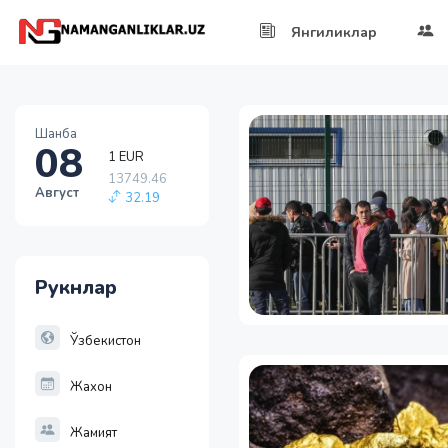
Янгиликлар
Шанба
08
1 EUR
13749.46
Август
32.19
1 RUB
146.19
-0.18
Рукнлар
1 USD
11915.64
28.92
Ўзбекистон
Жахон
Жамият