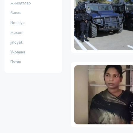
жиноятлар
билан
Rossiya
жахон
jinoyat
Украина
Путин