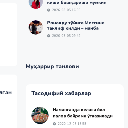
киши бошқариши мумкин
2026-08-05 16:35
Роналду тўйига Мессини
таклиф қилди – манба
2026-08-05 09:49
Муҳаррир танлови
лган
Тасодифий хабарлар
Наманганда келаси йил
палов байрами ўтказилади
2020-12-08 18:58