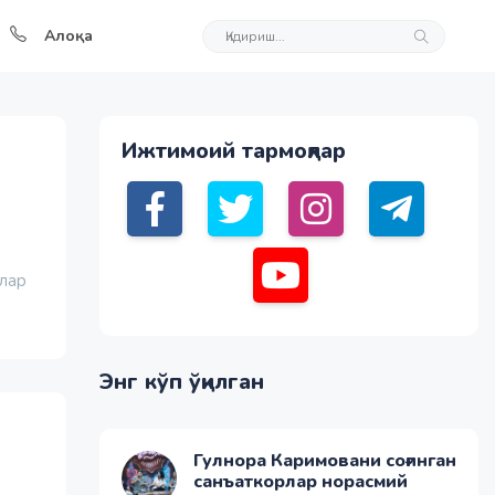
Алоқа
Ижтимоий тармоқлар
тлар
Энг кўп ўқилган
Гулнора Каримовани соғинган
санъаткорлар норасмий