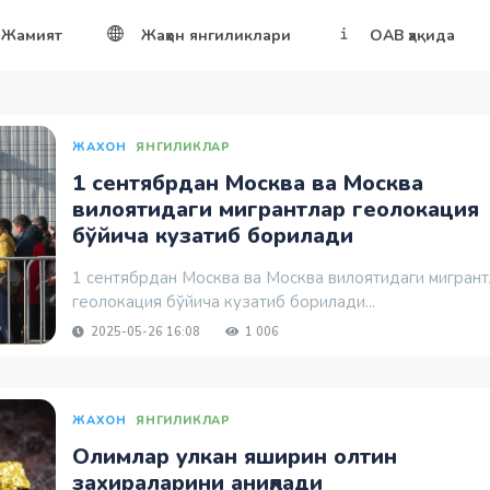
Жамият
Жаҳон янгиликлари
ОАВ ҳақида
ЖАХОН
ЯНГИЛИКЛАР
1 сентябрдан Москва ва Москва
вилоятидаги мигрантлар геолокация
бўйича кузатиб борилади
1 сентябрдан Москва ва Москва вилоятидаги мигран
геолокация бўйича кузатиб борилади...
2025-05-26 16:08
1 006
ЖАХОН
ЯНГИЛИКЛАР
Олимлар улкан яширин олтин
захираларини аниқлади