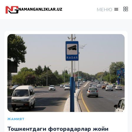
МEНЮ
ЖАМИЯТ
Тошкентдаги фоторадарлар жойи