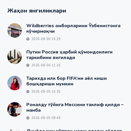
Жаҳон янгиликлари
Wildberries омборларини Ўзбекистонга
кўчирмоқчи
2026-08-06 16:29
Путин Россия ҳарбий қўмондонлиги
таркибини янгилади
2026-08-06 11:26
Тарихда илк бор FIFA’ни аёл киши
бошқариши мумкин
2026-08-05 16:35
Роналду тўйига Мессини таклиф қилди –
манба
2026-08-05 09:49