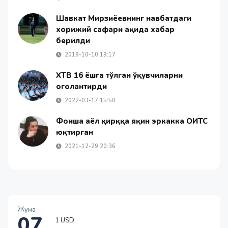
Шавкат Мирзиёевнинг навбатдаги
хорижий сафари ҳақида хабар
берилди
2019-10-10 19:17
ХТВ 16 ёшга тўлган ўқувчиларни
огоҳлантирди
2022-03-17 15:50
Фоҳиша аёл қирққа яқин эркакка ОИТС
юқтирган
2021-12-29 20:36
1 USD
Жума
07
11915.64