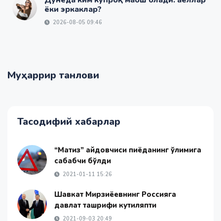
Дунёда ким кўпроқ маош олади: аёллар
ёки эркаклар?
2026-08-05 09:46
Муҳаррир танлови
Тасодифий хабарлар
“Матиз” ҳайдовчиси пиёданинг ўлимига
сабабчи бўлди
2021-01-11 15:26
Шавкат Мирзиёевнинг Россияга
давлат ташрифи кутиляпти
2021-09-03 20:49