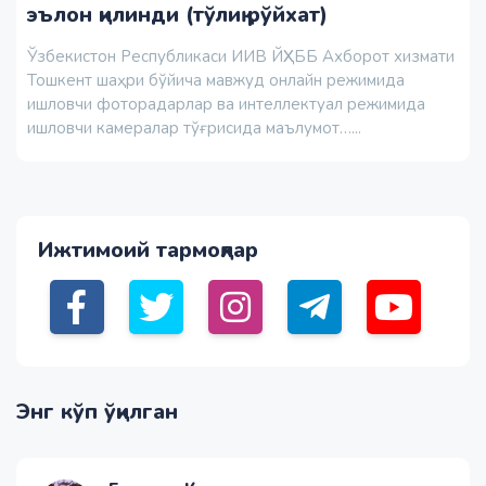
эълон қилинди (тўлиқ рўйхат)
Ўзбекистон Республикаси ИИВ ЙҲХББ Ахборот хизмати
Тошкент шаҳри бўйича мавжуд онлайн режимида
ишловчи фоторадарлар ва интеллектуал режимида
ишловчи камералар тўғрисида маълумот…...
Ижтимоий тармоқлар
Энг кўп ўқилган