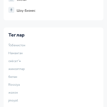
Шоу-Бизнес
Теглар
Ўзбекистон
Наманган
сиёсат”•
жиноятлар
билан
Rossiya
жахон
jinoyat