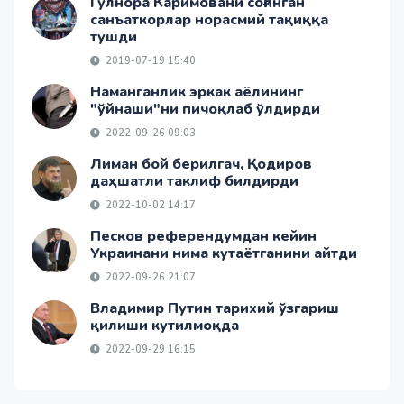
Гулнора Каримовани соғинган
санъаткорлар норасмий тақиққа
тушди
2019-07-19 15:40
Наманганлик эркак аёлининг
"ўйнаши"ни пичоқлаб ўлдирди
2022-09-26 09:03
Лиман бой берилгач, Қодиров
даҳшатли таклиф билдирди
2022-10-02 14:17
Песков референдумдан кейин
Украинани нима кутаётганини айтди
2022-09-26 21:07
Владимир Путин тарихий ўзгариш
қилиши кутилмоқда
2022-09-29 16:15