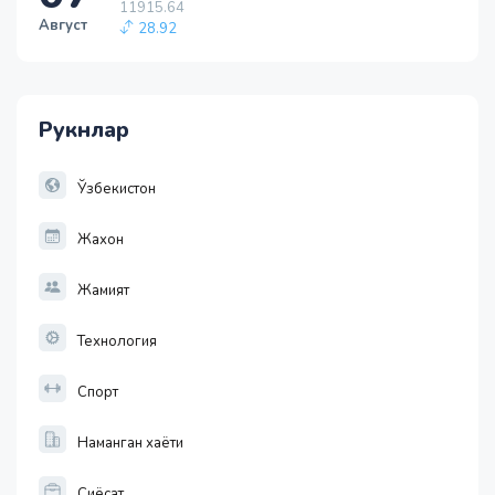
28.92
Август
1 EUR
13749.46
32.19
1 RUB
146.19
Рукнлар
-0.18
1 USD
Ўзбекистон
11915.64
28.92
Жахон
Жамият
Технология
Спорт
Наманган хаёти
Сиёсат