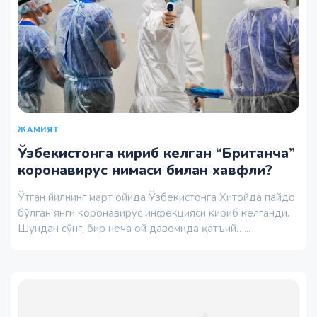
ЖАМИЯТ
Ўзбекистонга кириб келган “Британча”
коронавирус нимаси билан хавфли?
Ўтган йилнинг март ойида Ўзбекистонга Хитойда пайдо
бўлган янги коронавирус инфекцияси кириб келганди.
Шундан сўнг, бир неча ой давомида қатъий…...