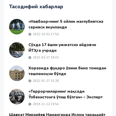
Тасодифий хабарлар
«Навбаҳор»нинг 5 ойлик мағлубиятсиз
серияси якунланди
2022-10-02 17:50
Сўхда 17 ёшли ҳужжатсиз ҳайдовчи
ЙТҲга учради
2022-03-17 18:03
Хоразмда фуқаро ўзини бино томидан
ташламоқчи бўлди
2021-01-27 15:28
«Террорчиларнинг мақсади
Ўзбекистонга ўтиш бўлган» – Эксперт
2019-11-12 19:56
Шавкат Мирзиёев Наманганда Ислом тараққиёт