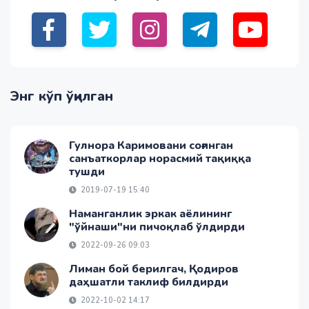
Энг кўп ўқилган
Гулнора Каримовани соғинган
санъаткорлар норасмий тақиққа
тушди
2019-07-19 15:40
Наманганлик эркак аёлининг
"ўйнаши"ни пичоқлаб ўлдирди
2022-09-26 09:03
Лиман бой берилгач, Қодиров
даҳшатли таклиф билдирди
2022-10-02 14:17