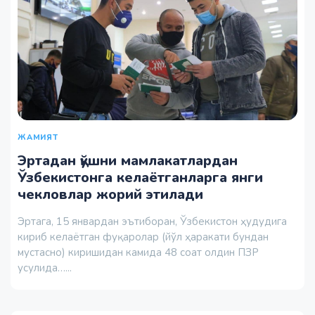
ЖАМИЯТ
Эртадан қўшни мамлакатлардан
Ўзбекистонга келаётганларга янги
чекловлар жорий этилади
Эртага, 15 январдан эътиборан, Ўзбекистон ҳудудига
кириб келаётган фуқаролар (йўл ҳаракати бундан
мустасно) киришидан камида 48 соат олдин ПЗР
усулида…...