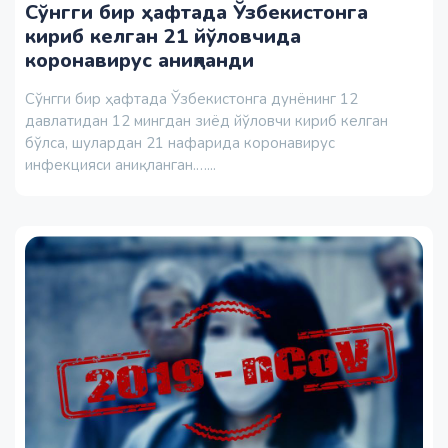
Сўнгги бир ҳафтада Ўзбекистонга
кириб келган 21 йўловчида
коронавирус аниқланди
Сўнгги бир ҳафтада Ўзбекистонга дунёнинг 12
давлатидан 12 мингдан зиёд йўловчи кириб келган
бўлса, шулардан 21 нафарида коронавирус
инфекцияси аниқланган.…...