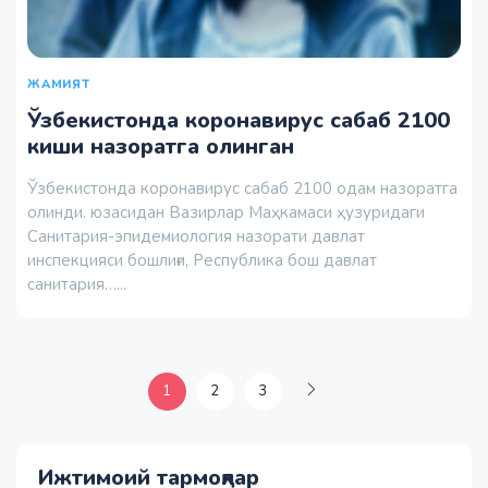
ЖАМИЯТ
Ўзбекистонда коронавирус сабаб 2100
киши назоратга олинган
Ўзбекистонда коронавирус сабаб 2100 одам назоратга
олинди. юзасидан Вазирлар Маҳкамаси ҳузуридаги
Санитария-эпидемиология назорати давлат
инспекцияси бошлиғи, Республика бош давлат
санитария…...
1
2
3
Ижтимоий тармоқлар