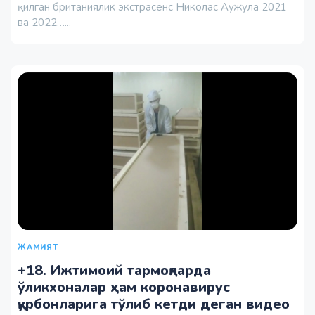
қилган британиялик экстрасенс Николас Аужула 2021
ва 2022…...
ЖАМИЯТ
+18. Ижтимоий тармоқларда
ўликхоналар ҳам коронавирус
қурбонларига тўлиб кетди деган видео