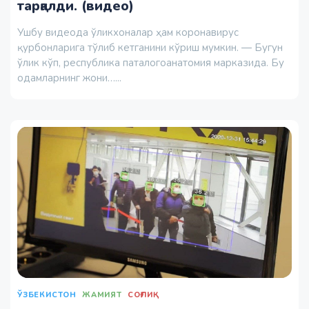
тарқалди. (видео)
Ушбу видеода ўликхоналар ҳам коронавирус
қурбонларига тўлиб кетганини кўриш мумкин. — Бугун
ўлик кўп, республика паталогоанатомия марказида. Бу
одамларнинг жони…...
ЎЗБЕКИСТОН
ЖАМИЯТ
СОҒЛИҚ