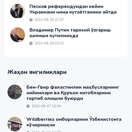
Песков референдумдан кейин
Украинани нима кутаётганини айтди
2022-09-26 21:07
Владимир Путин тарихий ўзгариш
қилиши кутилмоқда
2022-09-29 16:15
Жаҳон янгиликлари
Бен-Гвир фаластинлик маҳбусларнинг
кийимлари ва Қуръон китобларини
тортиб олишни буюрди
2026-08-07 10:44
Wildberries омборларини Ўзбекистонга
кўчирмоқчи