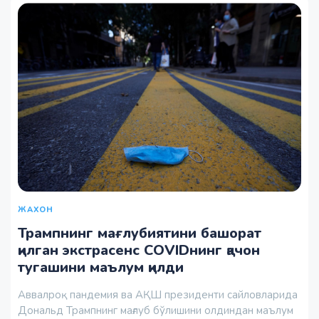
ЖАХОН
Трампнинг мағлубиятини башорат
қилган экстрасенс COVIDнинг қачон
тугашини маълум қилди
Аввалроқ пандемия ва АҚШ президенти сайловларида
Дональд Трампнинг мағлуб бўлишини олдиндан маълум