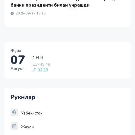
банки президенти билан учрашди
2025-09-17 16:15
Жума
07
1 EUR
13749.46
Август
32.19
1 RUB
146.19
-0.18
Рукнлар
1 USD
11915.64
28.92
Ўзбекистон
Жахон