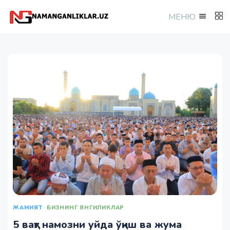
МEНЮ
ЖАМИЯТ
БИЗНИНГ ЯНГИЛИКЛАР
5 вақт намозни уйда ўқиш ва жума