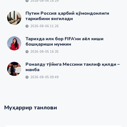
2026-08-06 16:29
Путин Россия ҳарбий қўмондонлиги
таркибини янгилади
2026-08-06 11:26
Тарихда илк бор FIFA’ни аёл киши
бошқариши мумкин
2026-08-05 16:35
Роналду тўйига Мессини таклиф қилди –
манба
2026-08-05 09:49
Муҳаррир танлови