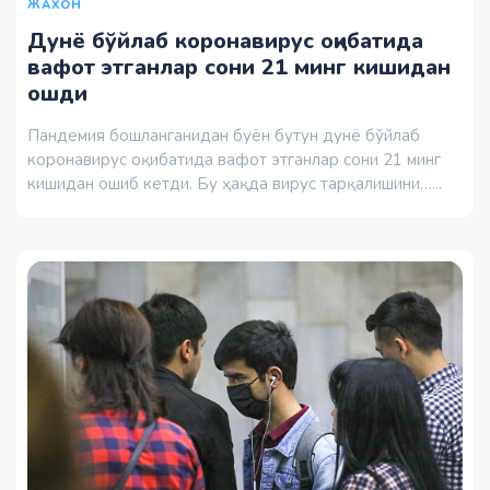
ЖАХОН
Дунё бўйлаб коронавирус оқибатида
вафот этганлар сони 21 минг кишидан
ошди
Пандемия бошланганидан буён бутун дунё бўйлаб
коронавирус оқибатида вафот этганлар сони 21 минг
кишидан ошиб кетди. Бу ҳақда вирус тарқалишини…...