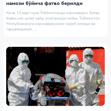
намози бўйича фатво берилди
Кеча, 15 март куни Ўзбекистонда коронавирус билан
боғлиқ илк ҳолат қайд этилганидан кейин, Ўзбекистон
Республикасига коронавируснинг кириб келиши ва
тарқалишининг…...