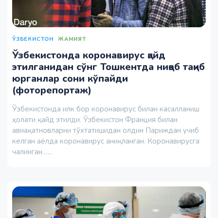
ЎЗБЕКИСТОН
ЖАМИЯТ
Ўзбекистонда коронавирус қайд
этилганидан сўнг Тошкентда ниқоб тақиб
юрганлар сони кўпайди
(фоторепортаж)
Ўзбекистонда илк бор коронавирус билан касалланиш
ҳолати қайд этилди. Ўзбекистон Франция билан
авиақатновларни тўхтатишидан олдин Париждан учиб
келган аёлда коронавирус аниқланган. Коронавирусга
чалинган…...