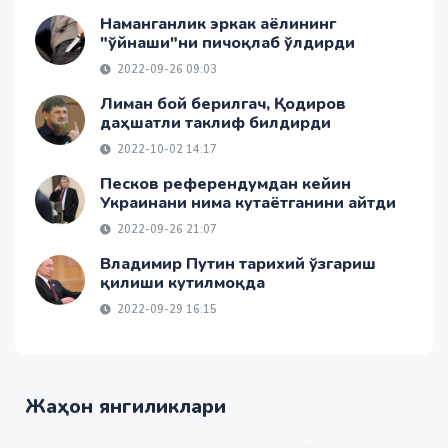
Наманганлик эркак аёлининг
"ўйнаши"ни пичоқлаб ўлдирди
2022-09-26 09:03
Лиман бой берилгач, Қодиров
даҳшатли таклиф билдирди
2022-10-02 14:17
Песков референдумдан кейин
Украинани нима кутаётганини айтди
2022-09-26 21:07
Владимир Путин тарихий ўзгариш
қилиши кутилмоқда
2022-09-29 16:15
Жаҳон янгиликлари