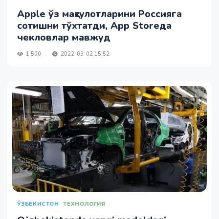
Apple ўз маҳсулотларини Россияга
сотишни тўхтатди, App Storeда
чекловлар мавжуд
1 500
2022-03-02 15:52
ЎЗБЕКИСТОН
ТЕХНОЛОГИЯ