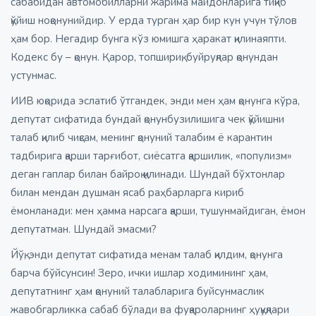
сабабидан автомобилларни жарима майдонларига тиқиб
қўйиш ноқонунийдир. У ерда турган ҳар бир кун учун тўлов
ҳам бор. Негадир бунга кўз юмишга ҳаракат қилинаяпти.
Кодекс бу – қонун. Қарор, топшириқ, буйруқлар қонундан
устунмас.
ИИВ юқорида эслатиб ўтгандек, энди мен ҳам қонунга кўра,
депутат сифатида бундай қонунбузилишига чек қўйишни
талаб қилиб чиқсам, менинг қонуний талабим ё карантин
тадбирига қарши тарғибот, сиёсатга қаршилик, «популизм»
деган гаплар билан байроқ қилинади. Шундай бўхтонлар
билан мендан душман ясаб раҳбарларга кириб
ёмонланади: мен ҳамма нарсага қарши, тушунмайдиган, ёмон
депутатман. Шундай эмасми?
Йўқ, энди депутат сифатида менам талаб қилдим, қонунга
барча бўйсунсин! Зеро, ички ишлар ходимининг ҳам,
депутатнинг ҳам қонуний талабларига буйсунмаслик
жавобгарликка сабаб бўлади ва фуқароларнинг ҳуқуқлари