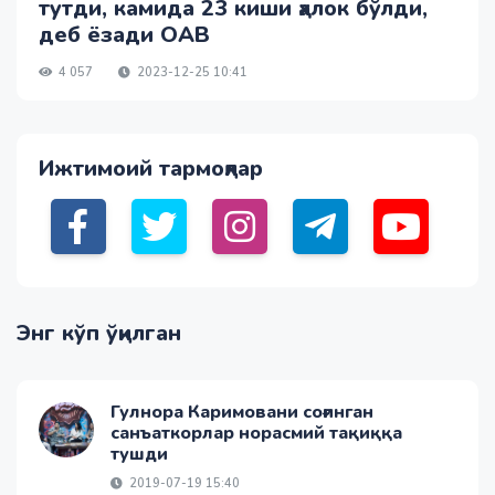
тутди, камида 23 киши ҳалок бўлди,
деб ёзади ОАВ
4 057
2023-12-25 10:41
Ижтимоий тармоқлар
Энг кўп ўқилган
Гулнора Каримовани соғинган
санъаткорлар норасмий тақиққа
тушди
2019-07-19 15:40