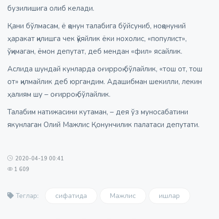
бузилишига олиб келади.
Қани бўлмасам, ё қонун талабига бўйсуниб, ноқонуний
ҳаракат қилишга чек қўяйлик ёки нохолис, «популист»,
ўқимаган, ёмон депутат, деб мендан «фил» ясайлик.
Аслида шундай кунларда оғирроқ бўлайлик, «тош от, тош
от» қилмайлик деб юргандим. Адашибман шекилли, лекин
ҳалиям шу – оғирроқ бўлайлик.
Талабим натижасини кутаман, – дея ўз муносабатини
якунлаган Олий Мажлис Қонунчилик палатаси депутати.
2020-04-19 00:41
1 609
сифатида
Мажлис
ишлар
Теглар: