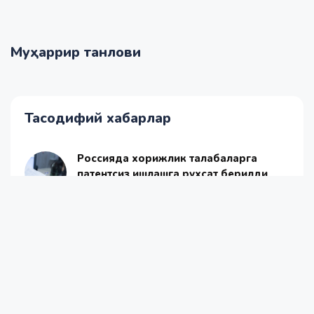
Муҳаррир танлови
Тасодифий хабарлар
Россияда хорижлик талабаларга
патентсиз ишлашга рухсат берилди
2020-08-06 18:36
Сўх можароси: икки давлат
расмийлари келишувга эришди
2020-06-01 20:46
9 йил олдин фуқарони ўлдириб,
жасадни далага кўмиб ташлаган