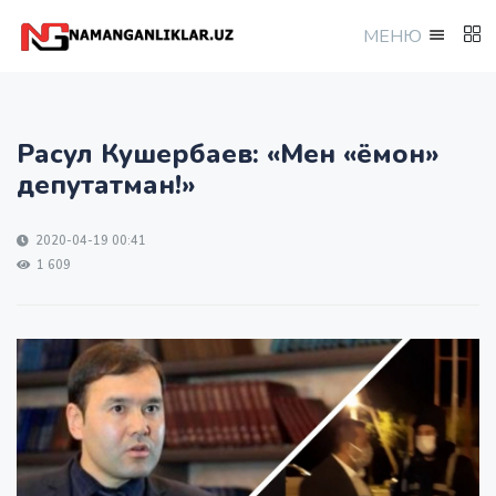
МEНЮ
Расул Кушербаев: «Мен «ёмон»
депутатман!»
2020-04-19 00:41
1 609