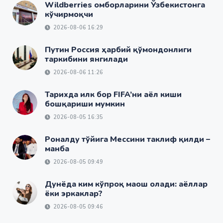
Wildberries омборларини Ўзбекистонга
кўчирмоқчи
2026-08-06 16:29
Путин Россия ҳарбий қўмондонлиги
таркибини янгилади
2026-08-06 11:26
Тарихда илк бор FIFA’ни аёл киши
бошқариши мумкин
2026-08-05 16:35
Роналду тўйига Мессини таклиф қилди –
манба
2026-08-05 09:49
Дунёда ким кўпроқ маош олади: аёллар
ёки эркаклар?
2026-08-05 09:46