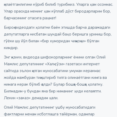
қилаётганлигини кўриб билиб турибмиз. Уларга ҳам осонмас.
Улар орасида менинг ҳам кўплаб дўст биродарларим бор,
барчасининг отасига раҳмат!
Бироқ видеодаги ҳолатни баён этишда барча даражадаги
депутатларга нисбатан шундай баҳо беришга уриниш бор,
гўёки шу йўл билан «бир хуморидан чиқмоқчи» бўлган
кимдир.
Энг қизиғи, видеода шифокорларнинг ёнини олган Олий
Мажлис депутатининг «Халқ сўзи» газетаси интернет
сайтида эълон қилган муносабатини умуман керакмас
жойда мажбуран тиқиштириб тилга олинаётгани кимга ва
нимага керак бўлиб қолди? Булар бошқа-бошқа ҳолатку.
Билмадим-у бундан яна бир ниманинг ҳиди келаяпти.
Лекин «заказ» демадим ҳали.
Олий Мажлис депутатининг ушбу муносабатидаги
фактларни менам исботлашга тайёрман, одамлар