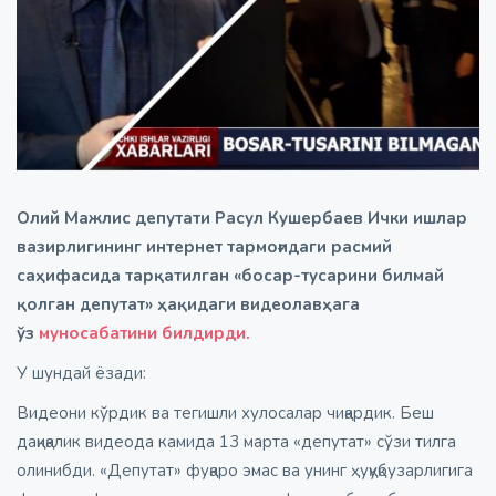
Олий Мажлис депутати Расул Кушербаев Ички ишлар
вазирлигининг интернет тармоғидаги расмий
саҳифасида тарқатилган «босар-тусарини билмай
қолган депутат» ҳақидаги видеолавҳага
ўз
муносабатини билдирди.
У шундай ёзади:
Видеони кўрдик ва тегишли хулосалар чиқардик. Беш
дақиқалик видеода камида 13 марта «депутат» сўзи тилга
олинибди. «Депутат» фуқаро эмас ва унинг ҳуқуқбузарлигига