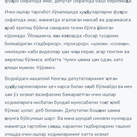
фуқаро сифатида эмас, депутат сифатида баҳо берилмоқда.
Ички ишлар тарғибот йўналишида ҳуқуқбузарларни фуқаро
сифатида эмас, жамиятда эгаллаган мансаб ва даражасига
қараб ёритиш бўйича самарали тизим йўлга қўйилган
кўринади. Ўйлашимча, яқин вақтларда «босар тусарини
билмайдиган «тадбиркор», «прокурор», «ҳоким», «солиқчи»,
«милиция» каби видеолар ҳам чиқса керак, агар тенглик ва
ажратиш бўлмаса, албатта. Чунки ҳамма ҳам одам, хато
қилиши мумкин. Кўрамиз.
Водийдаги маҳаллий Кенгаш депутатларининг қилган
ҳуқуқбузарликларини ҳеч нарса билан оқлаб бўлмайди ва мен
ҳам ўз хизмат вазифасини бажараётган ички ишлар
ходимларига нисбатан бундай муносабатни тоқат қилиб
бўлмас ҳолат, деб биламан. Депутатми бошқами ҳамма
қонунга бўйсуниши шарт. Ва мана шундай синовли кунларда
жамиятда тартибни сақлаш, карантин тадбирларини ташкил
этишда ички ишлар ходимларининг катта хизмат