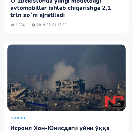
Oʻzbekistonda yangi modeldagi
avtomobillar ishlab chiqarishga 2,1
trln soʻm ajratiladi
1 554
2019-08-01 17:30
ЖАХОН
Исроил Хон-Юнисдаги уйни ўққа