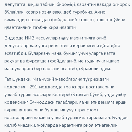
депутатга чиқиши табиий, бироқ «қўй, карантин вақтида оғирроқ
бўлайлик, ҳозир нозик вақт», деб турибмиз. Аммо
кимлардир вазиятдан фойдаланиб «тош от, тош от» ўйини
қилаётганлиги таъбни хира қилаяпти.
Видеода ИИВ масъуллари қонунларни тилга олиб,
депутатлар ҳам унга риоя этиши кераклигини қайта-қайта
эслатибди. Бўларкану мана, бунинг учун уларга катта
раҳмат ва фурсатдан фойдаланиб, мен ҳам ички ишлар
масъулларига бир нарсани эслатиб, сўрамоқчи эдим.
Гап шундаки, Маъмурий жавобгарлик тўғрисидаги
кодекснинг 291-моддасида транспорт воситаларини
ушлаб туриш асослари келтириб ўтилган бўлиб, унда ушбу
кодекснинг 54-моддаси талаблари, яъни эпидемияга қарши
кураш қоидаларини бузганлик учун транспорт
воситаларини вақтинча ушлаб туриш келтирилмаган. Бундан
келиб чиқадики, жойларда карантинга риоя этмаганлик