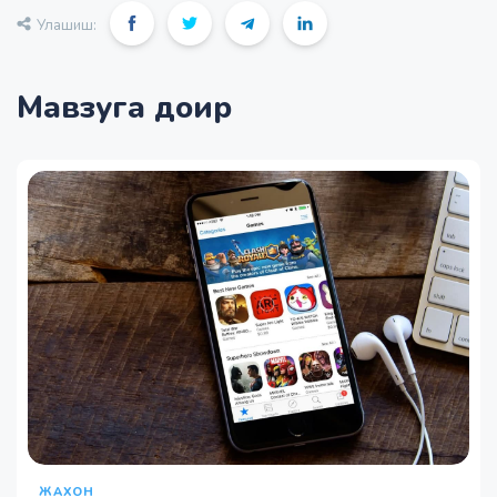
Улашиш:
Мавзуга доир
ЖАХОН