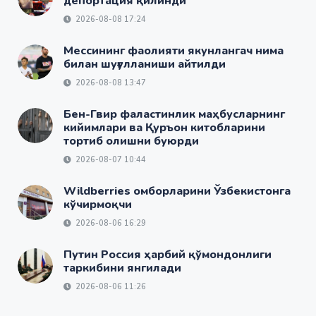
депортация қилинди
2026-08-08 17:24
Мессининг фаолияти якунлангач нима
билан шуғулланиши айтилди
2026-08-08 13:47
Бен-Гвир фаластинлик маҳбусларнинг
кийимлари ва Қуръон китобларини
тортиб олишни буюрди
2026-08-07 10:44
Wildberries омборларини Ўзбекистонга
кўчирмоқчи
2026-08-06 16:29
Путин Россия ҳарбий қўмондонлиги
таркибини янгилади
2026-08-06 11:26