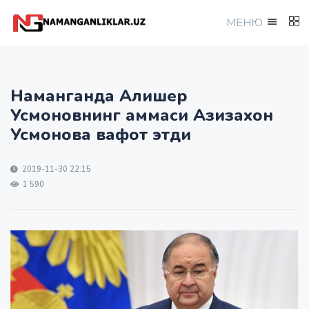
МEНЮ
Наманганда Алишер
Усмоновнинг аммаси Азизахон
Усмонова вафот этди
2019-11-30 22:15
1 590