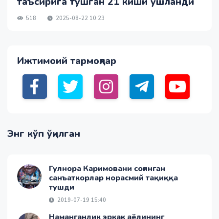
таъсирига тушган 21 киши ушланди
518
2025-08-22 10:23
Ижтимоий тармоқлар
Энг кўп ўқилган
Гулнора Каримовани соғинган
санъаткорлар норасмий тақиққа
тушди
2019-07-19 15:40
Наманганлик эркак аёлининг