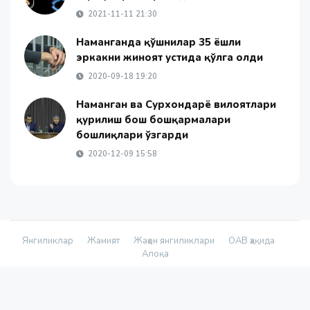
2021-11-11 21:30
Наманганда қўшнилар 35 ёшли
эркакни жиноят устида қўлга олди
2020-09-18 19:20
Наманган ва Сурхондарё вилоятлари
қурилиш бош бошқармалари
бошлиқлари ўзгарди
2020-12-09 15:58
Янгиликлар
Жамият
Жаҳон янгиликлари
ОАВ ҳақида
Алоқа
© 2026 - «Namanganliklar Group» Х/К |
Developed by
@yetimdasturchi