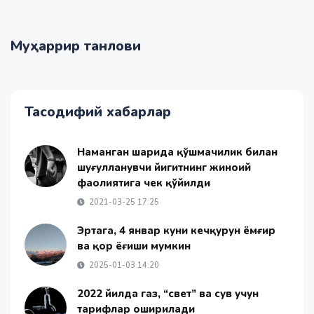
Муҳаррир танлови
Тасодифий хабарлар
Наманган шаҳрида қўшмачилик билан
шуғулланувчи йигитнинг жиноий
фаолиятига чек қўйилди
2021-03-25 17:25
Эртага, 4 январ куни кечқурун ёмғир
ва қор ёғиши мумкин
2025-01-03 14:20
2022 йилда газ, “свет” ва сув учун
тарифлар оширилади