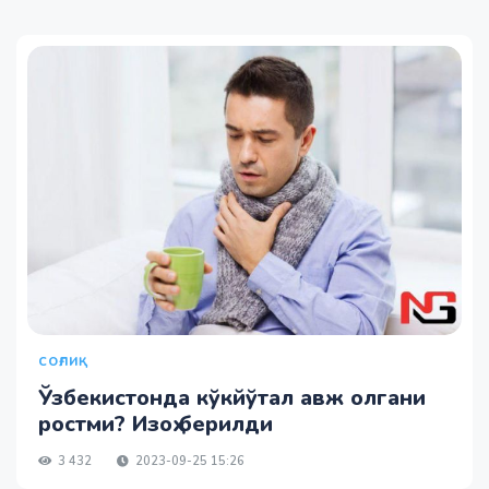
СОҒЛИҚ
Ўзбекистонда кўкйўтал авж олгани
ростми? Изоҳ берилди
3 432
2023-09-25 15:26