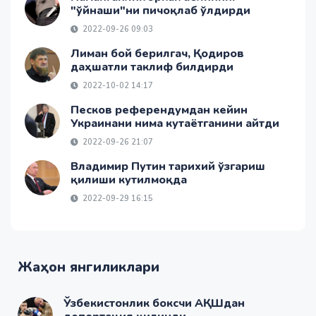
"ўйнаши"ни пичоқлаб ўлдирди
2022-09-26 09:03
Лиман бой берилгач, Қодиров
даҳшатли таклиф билдирди
2022-10-02 14:17
Песков референдумдан кейин
Украинани нима кутаётганини айтди
2022-09-26 21:07
Владимир Путин тарихий ўзгариш
қилиши кутилмоқда
2022-09-29 16:15
Жаҳон янгиликлари
Ўзбекистонлик боксчи АҚШдан