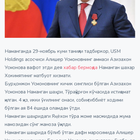
Наманганда 29-ноябрь куни таниқли тадбиркор, USM
Holdings асосчиси Алишер Усмоновнинг аммаси Азизахон
Усмонова вафот этди дея
хабар бермоқда
Наманган шахар
Хокимятиниг матбуот хизмати.
Бурҳонжон Усмоновнинг кичик синглиси бўлган Азизахон
Усмонова Наманган шаҳри, Тўрақўрғон кўчасида истиқомат
қилган. 4 қиз, икки ўғилнинг онаси, собиқ тиббиёт ходими
бўлган ая 84 ёшида оламдан ўтди.
Наманган шаҳридаги Яҳёхон тўра жоме масжидида жума
намозидан сўнг жаноза ўқилди.
Наманган шаҳрида бўлиб ўтган дафн маросимида Алишер