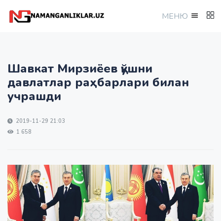
МEНЮ
Шавкат Мирзиёев қўшни
давлатлар раҳбарлари билан
учрашди
2019-11-29 21:03
1 658