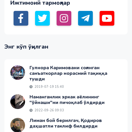
Ижтимоий тармоқлар
Энг кўп ўқилган
Гулнора Каримовани соғинган
санъаткорлар норасмий тақиққа
тушди
2019-07-19 15:40
Наманганлик эркак аёлининг
"ўйнаши"ни пичоқлаб ўлдирди
2022-09-26 09:03
Лиман бой берилгач, Қодиров
даҳшатли таклиф билдирди