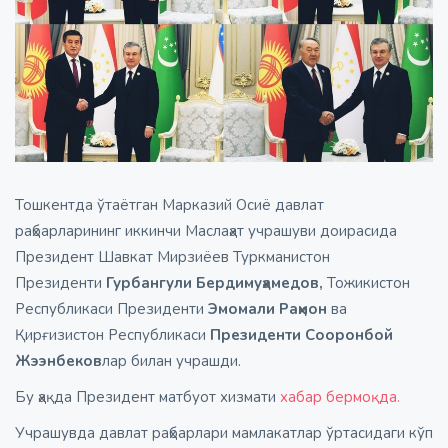
Тошкентда ўтаётган Марказий Осиё давлат
раҳбарларининг иккинчи Маслаҳат учрашуви доирасида
Президент Шавкат Мирзиёев Туркманистон
Президенти
Гурбангули Бердимуҳамедов,
Тожикистон
Республикаси Президенти
Эмомали Раҳмон
ва
Қирғизистон Республикаси
Президенти Сооронбой
Жээнбеков
лар билан учрашди.
Бу ҳақда Президент матбуот хизмати
хабар бермоқда.
Учрашувда давлат раҳбарлари мамлакатлар ўртасидаги кўп