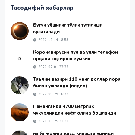
Тасодифий хабарлар
Бугун Қуёшнинг тўлиқ тутилиши
кузатилади
2020-12-14 18:53
Коронавирусни пул ва уяли телефон
орқали юқтириш мумкин
2020-02-01 23:33
Таълим вазири 110 минг доллар пора
билан ушланди (видео)
2022-09-29 16:32
Наманганда 4700 метрлик
чуқурликдан нефт олина бошланди
2020-03-25 23:23
Қиз ўз жонига қасд қилишга уринди