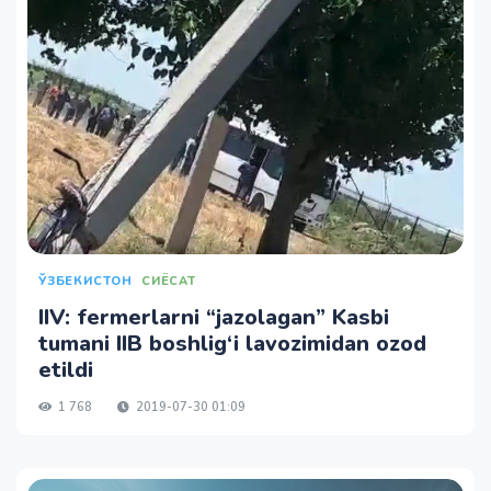
ЎЗБЕКИСТОН
СИЁСАТ
IIV: fermerlarni “jazolagan” Kasbi
tumani IIB boshlig‘i lavozimidan ozod
etildi
1 768
2019-07-30 01:09