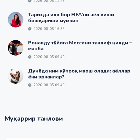
2026-08-06 11:26
Тарихда илк бор FIFA’ни аёл киши
бошқариши мумкин
2026-08-05 16:35
Роналду тўйига Мессини таклиф қилди –
манба
2026-08-05 09:49
Дунёда ким кўпроқ маош олади: аёллар
ёки эркаклар?
2026-08-05 09:46
Муҳаррир танлови