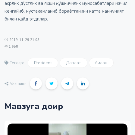
асрлик дўстлик ва яхши қўшничилик муносабатлари изчил
кенгайиб, мустаҳкамланиб бораётганини катта мамнуният
билан қайд этдилар.
2019-11-29 21:03
1 658
Prezident
Давлат
билан
Теглар:
Улашиш:
Мавзуга доир