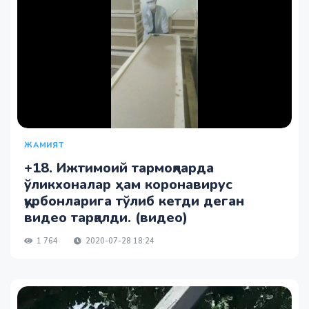
ЖАМИЯТ
+18. Ижтимоий тармоқларда
ўликхоналар ҳам коронавирус
қурбонларига тўлиб кетди деган
видео тарқалди. (видео)
1 764
2020-07-28 18:24