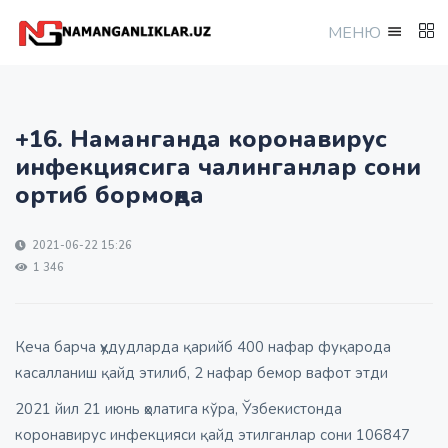
МEНЮ
+16. Наманганда коронавирус
инфекциясига чалинганлар сони
ортиб бормоқда
2021-06-22 15:26
1 346
Кеча барча ҳудудларда қарийб 400 нафар фуқарода
касалланиш қайд этилиб, 2 нафар бемор вафот этди
2021 йил 21 июнь ҳолатига кўра, Ўзбекистонда
коронавирус инфекцияси қайд этилганлар сони 106847