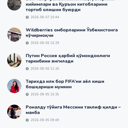
кийимлари ва Қуръон китобларини
тортиб олишни буюрди
2026-08-07 10:44
Wildberries омборларини Ўзбекистонга
кўчирмоқчи
2026-08-06 16:29
Путин Россия ҳарбий қўмондонлиги
таркибини янгилади
2026-08-06 11:26
Тарихда илк бор FIFA’ни аёл киши
бошқариши мумкин
2026-08-05 16:35
Роналду тўйига Мессини таклиф қилди –
манба
2026-08-05 09:49