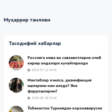
Муҳаррир танлови
Тасодифий хабарлар
Россияга мева ва савзавотларни олиб
кириш қоидалари кучайтирилди
2019-07-22 18:41
Мактаблар очилса, дезинфекция
ишларини ким қилади? Яна
фаррошларми?
2020-08-28 03:04
Ўзбекистон Туркиядан коронавирусни