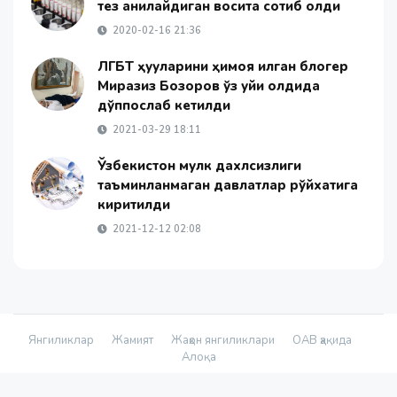
тез аниқлайдиган восита сотиб олди
2020-02-16 21:36
ЛГБТ ҳуқуқларини ҳимоя қилган блогер
Миразиз Бозоров ўз уйи олдида
дўппослаб кетилди
2021-03-29 18:11
Ўзбекистон мулк дахлсизлиги
таъминланмаган давлатлар рўйхатига
киритилди
2021-12-12 02:08
Янгиликлар
Жамият
Жаҳон янгиликлари
ОАВ ҳақида
Алоқа
© 2026 - «Namanganliklar Group» Х/К |
Developed by