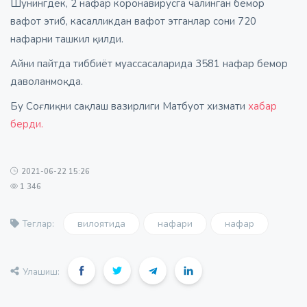
Шунингдек, 2 нафар коронавирусга чалинган бемор
вафот этиб, касалликдан вафот этганлар сони 720
нафарни ташкил қилди.
Айни пайтда тиббиёт муассасаларида 3581 нафар бемор
даволанмоқда.
Бу Соғлиқни сақлаш вазирлиги Матбуот хизмати
хабар
берди.
2021-06-22 15:26
1 346
вилоятида
нафари
нафар
Теглар:
Улашиш: