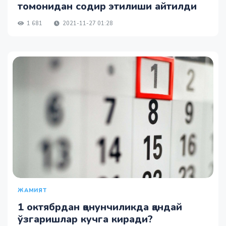
томонидан содир этилиши айтилди
1 681
2021-11-27 01:28
ЖАМИЯТ
1 октябрдан қонунчиликда қандай
ўзгаришлар кучга киради?