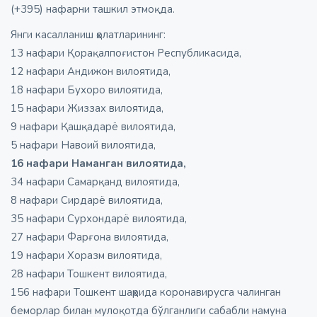
(+395) нафарни ташкил этмоқда.
Янги касалланиш ҳолатларининг:
13 нафари Қорақалпоғистон Республикасида,
12 нафари Андижон вилоятида,
18 нафари Бухоро вилоятида,
15 нафари Жиззах вилоятида,
9 нафари Қашқадарё вилоятида,
5 нафари Навоий вилоятида,
16 нафари Наманган вилоятида,
34 нафари Самарқанд вилоятида,
8 нафари Сирдарё вилоятида,
35 нафари Сурхондарё вилоятида,
27 нафари Фарғона вилоятида,
19 нафари Хоразм вилоятида,
28 нафари Тошкент вилоятида,
156 нафари Тошкент шаҳрида коронавирусга чалинган
беморлар билан мулоқотда бўлганлиги сабабли намуна