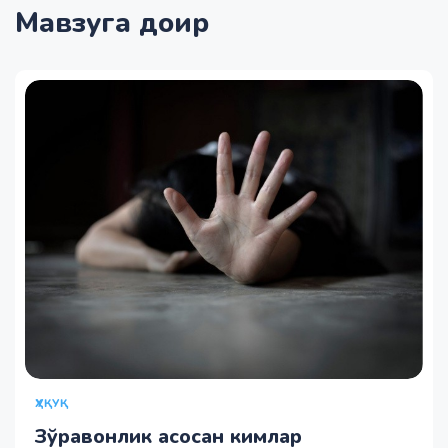
Мавзуга доир
ҲУҚУҚ
Зўравонлик асосан кимлар