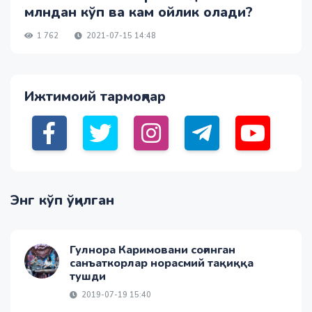
млндан кўп ва кам ойлик олади?
1 762
2021-07-15 14:48
Ижтимоий тармоқлар
Энг кўп ўқилган
Гулнора Каримовани соғинган
санъаткорлар норасмий тақиққа
тушди
2019-07-19 15:40