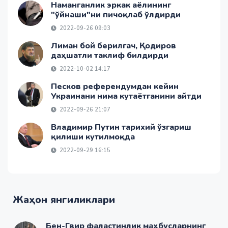
Наманганлик эркак аёлининг
"ўйнаши"ни пичоқлаб ўлдирди
2022-09-26 09:03
Лиман бой берилгач, Қодиров
даҳшатли таклиф билдирди
2022-10-02 14:17
Песков референдумдан кейин
Украинани нима кутаётганини айтди
2022-09-26 21:07
Владимир Путин тарихий ўзгариш
қилиши кутилмоқда
2022-09-29 16:15
Жаҳон янгиликлари
Бен-Гвир фаластинлик маҳбусларнинг