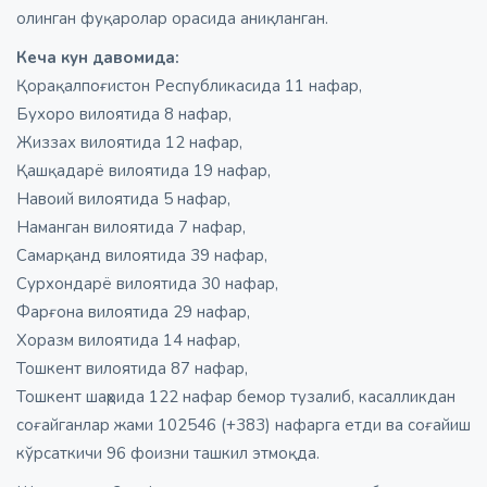
олинган фуқаролар орасида аниқланган.
Кеча кун давомида:
Қорақалпоғистон Республикасида 11 нафар,
Бухоро вилоятида 8 нафар,
Жиззах вилоятида 12 нафар,
Қашқадарё вилоятида 19 нафар,
Навоий вилоятида 5 нафар,
Наманган вилоятида 7 нафар,
Самарқанд вилоятида 39 нафар,
Сурхондарё вилоятида 30 нафар,
Фарғона вилоятида 29 нафар,
Хоразм вилоятида 14 нафар,
Тошкент вилоятида 87 нафар,
Тошкент шаҳрида 122 нафар бемор тузалиб, касалликдан
соғайганлар жами 102546 (+383) нафарга етди ва соғайиш
кўрсаткичи 96 фоизни ташкил этмоқда.