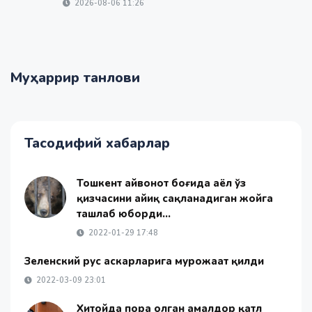
2026-08-06 11:26
Муҳаррир танлови
Тасодифий хабарлар
Тошкент ҳайвонот боғида аёл ўз
қизчасини айиқ сақланадиган жойга
ташлаб юборди...
2022-01-29 17:48
Зеленский рус аскарларига мурожаат қилди
2022-03-09 23:01
Хитойда пора олган амалдор қатл