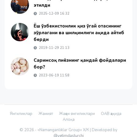
этилди
2025-12-09 16:32
Ёш ўзбекистонлик қиз ўгай отасининг
зўрлагани ва шилқимлиги ҳақида айтиб
берди
2019-11-29 21:13
Саримсоқ пиёзнинг қандай фойдалари
бор?
2023-06-19 11:58
Янгиликлар
Жамият
Жаҳон янгиликлари
ОАВ ҳақида
Алоқа
© 2026 - «Namanganliklar Group» Х/К |
Developed by
@yetimdasturchi