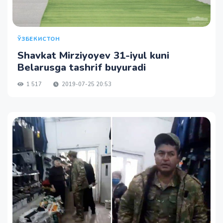
ЎЗБЕКИСТОН
Shavkat Mirziyoyev 31-iyul kuni
Belarusga tashrif buyuradi
1 517
2019-07-25 20:53