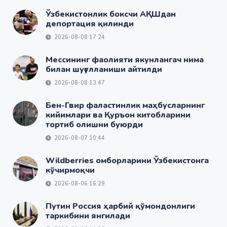
Ўзбекистонлик боксчи АҚШдан
депортация қилинди
2026-08-08 17:24
Мессининг фаолияти якунлангач нима
билан шуғулланиши айтилди
2026-08-08 13:47
Бен-Гвир фаластинлик маҳбусларнинг
кийимлари ва Қуръон китобларини
тортиб олишни буюрди
2026-08-07 10:44
Wildberries омборларини Ўзбекистонга
кўчирмоқчи
2026-08-06 16:29
Путин Россия ҳарбий қўмондонлиги
таркибини янгилади