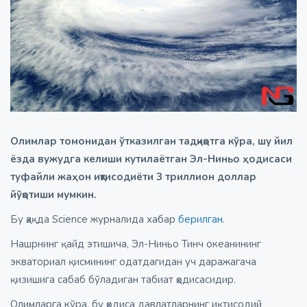
Олимлар томонидан ўтказилган тадқиқотга кўра, шу йил
ёзда вужудга келиши кутилаётган Эл-Ниньо ҳодисаси
туфайли жаҳон иқтисодиёти 3 триллион доллар
йўқотиши мумкин.
Бу ҳақда Science журналида хабар
берилган.
Нашрнинг қайд этишича, Эл-Ниньо Тинч океанининг
экваториал қисмининг одатдагидан уч даражагача
қизишига сабаб бўладиган табиат ҳодисасидир.
Олимларга кўра, бу ҳодиса давлатларнинг иқтисодий