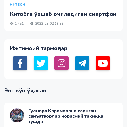
HI-TECH
Китобга ўхшаб очиладиган смартфон
1 451
2022-03-02 18:56
Ижтимоий тармоқлар
Энг кўп ўқилган
Гулнора Каримовани соғинган
санъаткорлар норасмий тақиққа
тушди