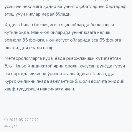
ўсишини чеклашга қодир ва унинг оқибатларини бартараф
этиш учун йиллар керак бўлади.
Ҳодиса билан боғлиқ исиш яқин ойларда бошланиши
кутилмоқда. Май-июл ойларида унинг юзага келиш
эҳтимоли 35 фоизга, июн-август ойларида эса 55 фоизга
ошади, дея ёзади нашр.
Метеорологларга кўра, ёзда ривожланиши кутилаётган
Эль Ниньо Хиндихитой ярим ороли, хусусан дунёда гуруч
экспортида иккинчи ўринни эгаллайдиган Таиландда
қурғоқчиликни янада авжлантириб, шоли ҳосилига жиддий
хавф туғдириши максималга яқин.
2023-05-22 02:20
7 644