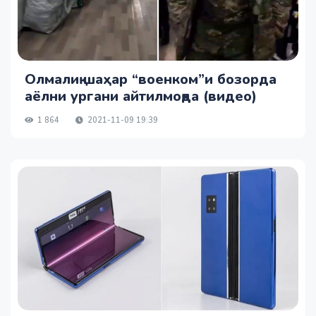
Олмалиқ шаҳар “военком”и бозорда
аёлни ургани айтилмоқда (видео)
1 864
2021-11-09 19:39