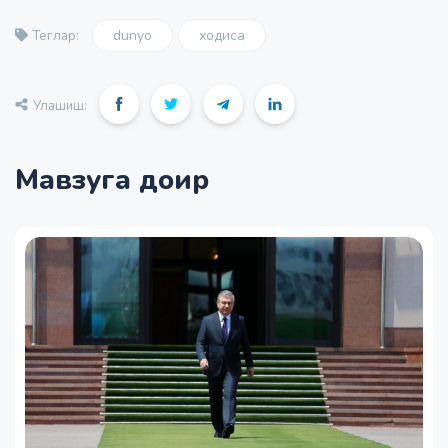
dunyo
ходиса
Теглар:
Улашиш:
Мавзуга доир