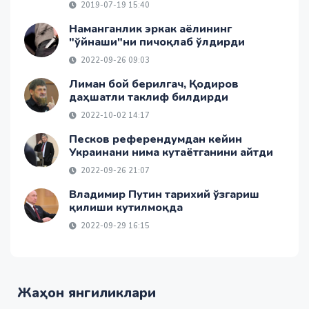
2019-07-19 15:40
Наманганлик эркак аёлининг
"ўйнаши"ни пичоқлаб ўлдирди
2022-09-26 09:03
Лиман бой берилгач, Қодиров
даҳшатли таклиф билдирди
2022-10-02 14:17
Песков референдумдан кейин
Украинани нима кутаётганини айтди
2022-09-26 21:07
Владимир Путин тарихий ўзгариш
қилиши кутилмоқда
2022-09-29 16:15
Жаҳон янгиликлари