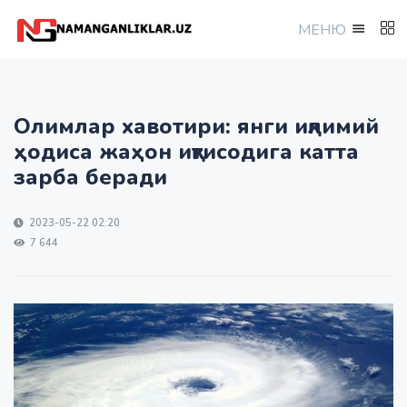
МEНЮ
Олимлар хавотири: янги иқлимий
ҳодиса жаҳон иқтисодига катта
зарба беради
2023-05-22 02:20
7 644