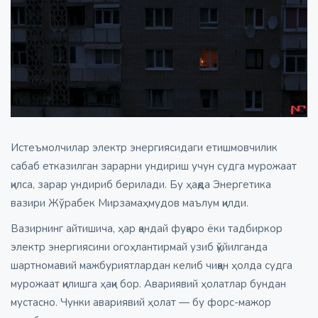
Истеъмолчилар электр энергиясидаги етишмовчилик
сабаб етказилган зарарни ундириш учун судга мурожаат
қилса, зарар ундириб берилади. Бу ҳақда Энергетика
вазири Жўрабек Мирзамаҳмудов маълум қилди.
Вазирнинг айтишича, ҳар қандай фуқаро ёки тадбиркор
электр энергиясини огоҳлантирмай узиб қўйилганда
шартномавий мажбуриятлардан келиб чиққан ҳолда судга
мурожаат қилишга ҳақи бор. Авариявий ҳолатлар бундан
мустасно. Чунки авариявий ҳолат — бу форс-мажор