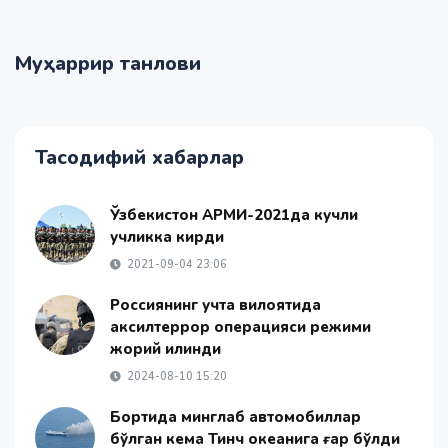
Муҳаррир танлови
Тасодифий хабарлар
Ўзбекистон AРМИ-2021да кучли
учликка кирди
2021-09-04 23:06
Россиянинг учта вилоятида
аксилтеррор операцияси режими
жорий қилинди
2024-08-10 15:20
Бортида минглаб автомобиллар
бўлган кема Тинч океанига ғарқ бўлди