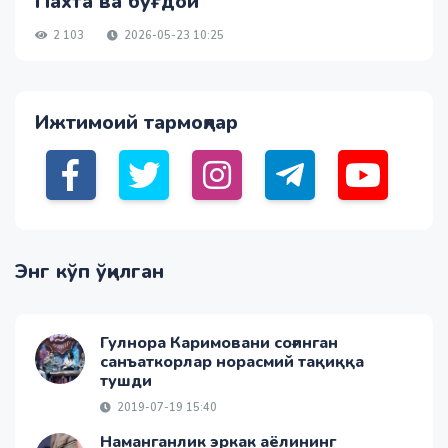
Пахта ва буғдой
2 103
2026-05-23 10:25
Ижтимоий тармоқлар
Энг кўп ўқилган
Гулнора Каримовани соғинган
санъаткорлар норасмий тақиққа
тушди
2019-07-19 15:40
Наманганлик эркак аёлининг