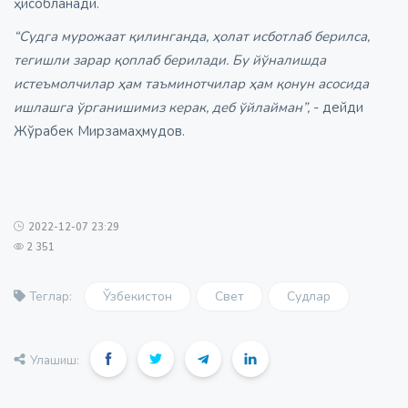
ҳисобланади.
“Судга мурожаат қилинганда, ҳолат исботлаб берилса,
тегишли зарар қоплаб берилади. Бу йўналишда
истеъмолчилар ҳам таъминотчилар ҳам қонун асосида
ишлашга ўрганишимиз керак, деб ўйлайман”,
- дейди
Жўрабек Мирзамаҳмудов.
2022-12-07 23:29
2 351
Ўзбекистон
Свет
Судлар
Теглар:
Улашиш: