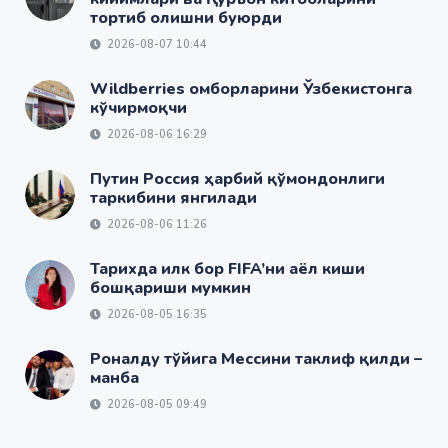
тортиб олишни буюрди
2026-08-07 10:44
Wildberries омборларини Ўзбекистонга
кўчирмоқчи
2026-08-06 16:29
Путин Россия ҳарбий қўмондонлиги
таркибини янгилади
2026-08-06 11:26
Тарихда илк бор FIFA’ни аёл киши
бошқариши мумкин
2026-08-05 16:35
Роналду тўйига Мессини таклиф қилди –
манба
2026-08-05 09:49