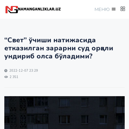
МEНЮ
“Свет” ўчиши натижасида
етказилган зарарни суд орқали
ундириб олса бўладими?
2022-12-07 23:29
2 351