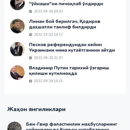
"ўйнаши"ни пичоқлаб ўлдирди
2022-09-26 09:03
Лиман бой берилгач, Қодиров
даҳшатли таклиф билдирди
2022-10-02 14:17
Песков референдумдан кейин
Украинани нима кутаётганини айтди
2022-09-26 21:07
Владимир Путин тарихий ўзгариш
қилиши кутилмоқда
2022-09-29 16:15
Жаҳон янгиликлари
Бен-Гвир фаластинлик маҳбусларнинг
кийимлари ва Қуръон китобларини