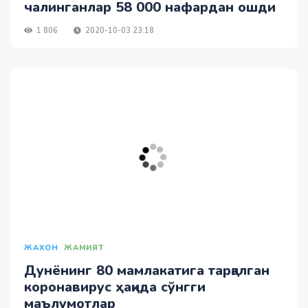
чалинганлар 58 000 нафардан ошди
1 806
2020-10-03 23:18
ЖАХОН
ЖАМИЯТ
Дунёнинг 80 мамлакатига тарқалган
коронавирус ҳақида сўнгги
маълумотлар