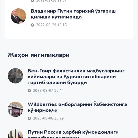
2022-09-26 21:07
Владимир Путин тарихий ўзгариш
қилиши кутилмоқда
2022-09-29 16:15
Жаҳон янгиликлари
Бен-Гвир фаластинлик маҳбусларнинг
кийимлари ва Қуръон китобларини
тортиб олишни буюрди
2026-08-07 10:44
Wildberries омборларини Ўзбекистонга
кўчирмоқчи
2026-08-06 16:29
Путин Россия ҳарбий қўмондонлиги