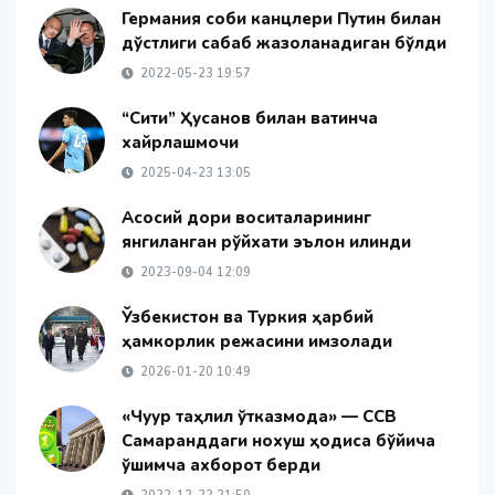
Германия собиқ канцлери Путин билан
дўстлиги сабаб жазоланадиган бўлди
2022-05-23 19:57
“Сити” Ҳусанов билан вақтинча
хайрлашмоқчи
2025-04-23 13:05
Асосий дори воситаларининг
янгиланган рўйхати эълон қилинди
2023-09-04 12:09
Ўзбекистон ва Туркия ҳарбий
ҳамкорлик режасини имзолади
2026-01-20 10:49
«Чуқур таҳлил ўтказмоқда» — ССВ
Самарқанддаги нохуш ҳодиса бўйича
қўшимча ахборот берди