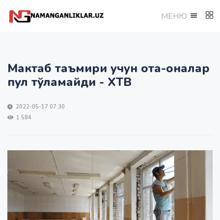
МEНЮ
Мактаб таъмири учун ота-оналар
пул тўламайди - ХТВ
2022-05-17 07:30
1 584