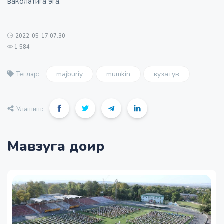
ваколатига эга.
2022-05-17 07:30
1 584
majburiy
mumkin
кузатув
Теглар:
Улашиш:
Мавзуга доир