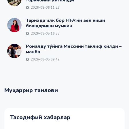
таркибини янгилади
2026-08-06 11:26
Тарихда илк бор FIFA’ни аёл киши
бошқариши мумкин
2026-08-05 16:35
Роналду тўйига Мессини таклиф қилди –
манба
2026-08-05 09:49
Муҳаррир танлови
Тасодифий хабарлар