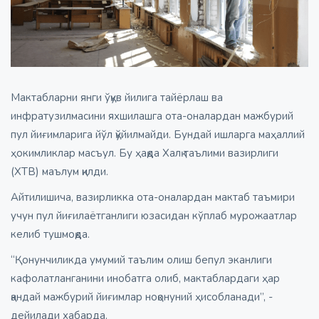
Мактабларни янги ўқув йилига тайёрлаш ва
инфратузилмасини яхшилашга ота-оналардан мажбурий
пул йиғимларига йўл қўйилмайди. Бундай ишларга маҳаллий
ҳокимликлар масъул. Бу ҳақда Халқ таълими вазирлиги
(ХТВ) маълум қилди.
Айтилишича, вазирликка ота-оналардан мактаб таъмири
учун пул йиғилаётганлиги юзасидан кўплаб мурожаатлар
келиб тушмоқда.
“Қонунчиликда умумий таълим олиш бепул эканлиги
кафолатланганини инобатга олиб, мактаблардаги ҳар
қандай мажбурий йиғимлар ноқонуний ҳисобланади”, -
дейилади хабарда.