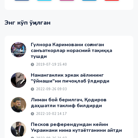
Энг кўп ўқилган
Гулнора Каримовани соғинган
санъаткорлар норасмий тақиққа
тушди
2019-07-19 15:40
Наманганлик эркак аёлининг
"ўйнаши"ни пичоқлаб ўлдирди
2022-09-26 09:03
Лиман бой берилгач, Қодиров
даҳшатли таклиф билдирди
2022-10-02 14:17
Песков референдумдан кейин
Украинани нима кутаётганини айтди