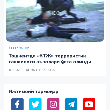
ЎЗБЕКИСТОН
Тошкентда «КТЖ» террористик
ташкилоти аъзолари қўлга олинди
1 661
2021-11-23 23:05
Ижтимоий тармоқлар