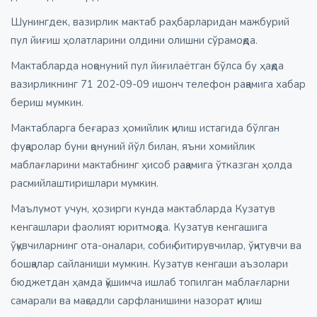
Шунингдек, вазирлик мактаб раҳбарларидан мажбурий
пул йиғиш ҳолатларини олдини олишни сўрамоқда.
Мактабларда ноқонуний пул йиғилаётган бўлса бу ҳақда
вазирликнинг 71 202-09-09 ишонч телефон рақамига хабар
бериш мумкин.
Мактабларга беғараз ҳомийлик қилиш истагида бўлган
фуқаролар буни қонуний йўл билан, яъни хомийлик
маблағларини мактабнинг ҳисоб рақамига ўтказган ҳолда
расмийлаштиришлари мумкин.
Маълумот учун, ҳозирги кунда мактабларда Кузатув
кенгашлари фаолият юритмоқда. Кузатув кенгашига
ўқувчиларнинг ота-оналари, собиқ битирувчилар, ўқитувчи ва
бошқалар сайланиши мумкин. Кузатув кенгаши аъзолари
бюджетдан ҳамда қўшимча ишлаб топилган маблағларни
самарали ва мақсадли сарфланишини назорат қилиш