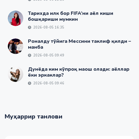
Тарихда илк бор FIFA’ни аёл киши
бошқариши мумкин
2026-08-05 16:35
Роналду тўйига Мессини таклиф қилди –
манба
2026-08-05 09:49
Дунёда ким кўпроқ маош олади: аёллар
ёки эркаклар?
2026-08-05 09:46
Муҳаррир танлови