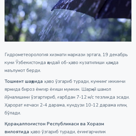
Гидрометеорология хизмати маркази эртага, 19 декабрь
куни Ўзбекистонда қандай об-ҳаво кузатилиши ҳақида
маълумот берди.
Тошкент шаҳрида
ҳаво ўзгариб туради, куннинг иккинчи
ярмида бироз ёмғир ёғиши мумкин. Шарқий шамол
йўналишини ўзгартириб, ғарбдан 7-12 м/с тезликда эсади.
Ҳарорат кечаси 2-4 даража, кундузи 10-12 даража илиқ
бўлади.
Қорақалпоғистон Республикаси ва Хоразм
вилоятида
ҳаво ўзгариб туради, ёғингарчилик