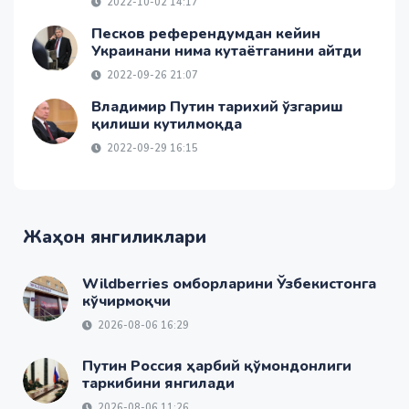
2022-10-02 14:17
Песков референдумдан кейин
Украинани нима кутаётганини айтди
2022-09-26 21:07
Владимир Путин тарихий ўзгариш
қилиши кутилмоқда
2022-09-29 16:15
Жаҳон янгиликлари
Wildberries омборларини Ўзбекистонга
кўчирмоқчи
2026-08-06 16:29
Путин Россия ҳарбий қўмондонлиги
таркибини янгилади
2026-08-06 11:26