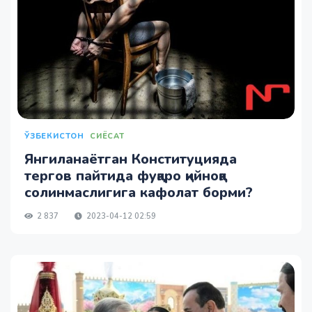
ЎЗБЕКИСТОН
СИЁСАТ
Янгиланаётган Конституцияда
тергов пайтида фуқаро қийноққа
солинмаслигига кафолат борми?
2 837
2023-04-12 02:59