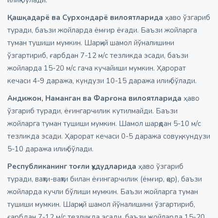
Қашқадарё ва Сурхондарё вилоятларида
ҳаво ўзгариб
туради, баъзи жойларда ёмғир ёғади. Баъзи жойларга
туман тушиши мумкин. Шарқий шамол йўналишини
ўзгартириб, ғарбдан 7-12 м/с тезликда эсади, баъзи
жойларда 15-20 м/с гача кучайиши мумкин. Ҳарорат
кечаси 4-9 даража, кундузи 10-15 даража илиқ бўлади.
Андижон, Наманган ва Фарғона вилоятларида
ҳаво
ўзгариб туради, ёғингарчилик кутилмайди. Баъзи
жойларга туман тушиши мумкин. Шамол шарқдан 5-10 м/с
тезликда эсади. Ҳарорат кечаси 0-5 даража совуқ, кундузи
5-10 даража илиқ бўлади.
Республиканинг тоғли ҳудудларида
ҳаво ўзгариб
туради, вақти-вақти билан ёғингарчилик (ёмғир, қор), баъзи
жойларда кучли бўлиши мумкин. Баъзи жойларга туман
тушиши мумкин. Шарқий шамол йўналишини ўзгартириб,
ғарбдан 7-12 м/с тезликда эсади, баъзи жойларда 15-20