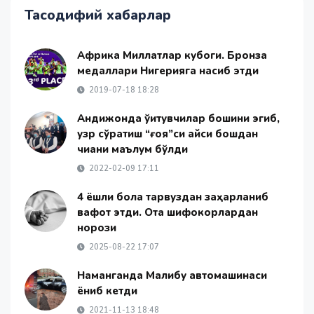
Тасодифий хабарлар
Африка Миллатлар кубоги. Бронза
медаллари Нигерияга насиб этди
2019-07-18 18:28
Андижонда ўқитувчилар бошини эгиб,
узр сўратиш “ғоя”си қайси бошдан
чиққани маълум бўлди
2022-02-09 17:11
4 ёшли бола тарвуздан заҳарланиб
вафот этди. Ота шифокорлардан
норози
2025-08-22 17:07
Наманганда Малибу автомашинаси
ёниб кетди
2021-11-13 18:48