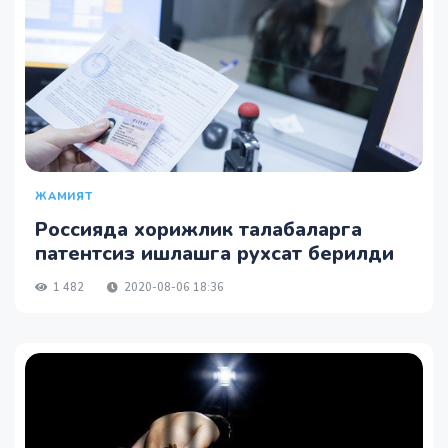
ЖАМИЯТ
Россияда хорижлик талабаларга
патентсиз ишлашга рухсат берилди
1 482
2020-08-06 18:36