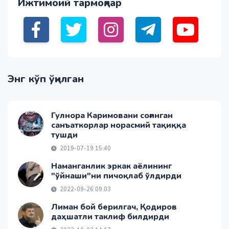
Ижтимоий тармоқлар
Энг кўп ўқилган
Гулнора Каримовани соғинган
санъаткорлар норасмий тақиққа
тушди
2019-07-19 15:40
Наманганлик эркак аёлининг
"ўйнаши"ни пичоқлаб ўлдирди
2022-09-26 09:03
Лиман бой берилгач, Қодиров
даҳшатли таклиф билдирди