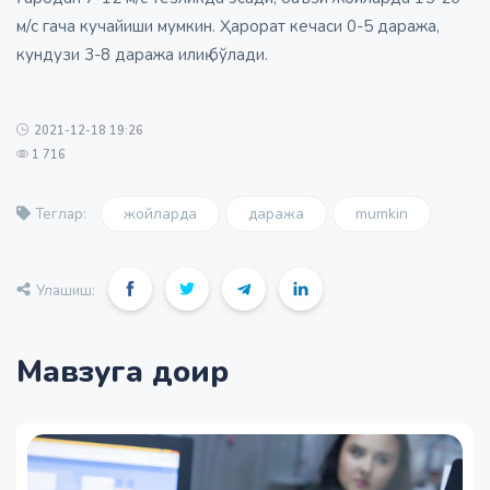
м/с гача кучайиши мумкин. Ҳарорат кечаси 0-5 даража,
кундузи 3-8 даража илиқ бўлади.
2021-12-18 19:26
1 716
жойларда
даража
mumkin
Теглар:
Улашиш:
Мавзуга доир