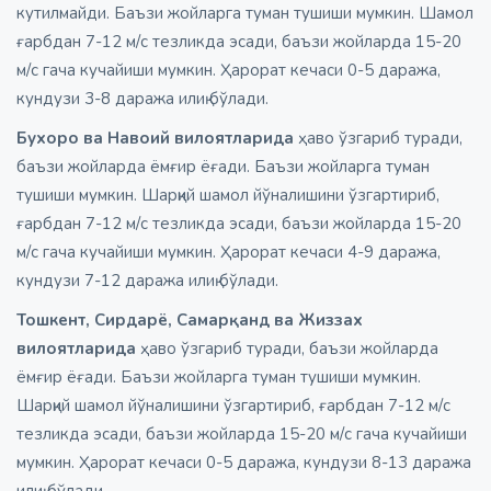
кутилмайди. Баъзи жойларга туман тушиши мумкин. Шамол
ғарбдан 7-12 м/с тезликда эсади, баъзи жойларда 15-20
м/с гача кучайиши мумкин. Ҳарорат кечаси 0-5 даража,
кундузи 3-8 даража илиқ бўлади.
Бухоро ва Навоий вилоятларида
ҳаво ўзгариб туради,
баъзи жойларда ёмғир ёғади. Баъзи жойларга туман
тушиши мумкин. Шарқий шамол йўналишини ўзгартириб,
ғарбдан 7-12 м/с тезликда эсади, баъзи жойларда 15-20
м/с гача кучайиши мумкин. Ҳарорат кечаси 4-9 даража,
кундузи 7-12 даража илиқ бўлади.
Тошкент, Сирдарё, Самарқанд ва Жиззах
вилоятларида
ҳаво ўзгариб туради, баъзи жойларда
ёмғир ёғади. Баъзи жойларга туман тушиши мумкин.
Шарқий шамол йўналишини ўзгартириб, ғарбдан 7-12 м/с
тезликда эсади, баъзи жойларда 15-20 м/с гача кучайиши
мумкин. Ҳарорат кечаси 0-5 даража, кундузи 8-13 даража
илиқ бўлади.