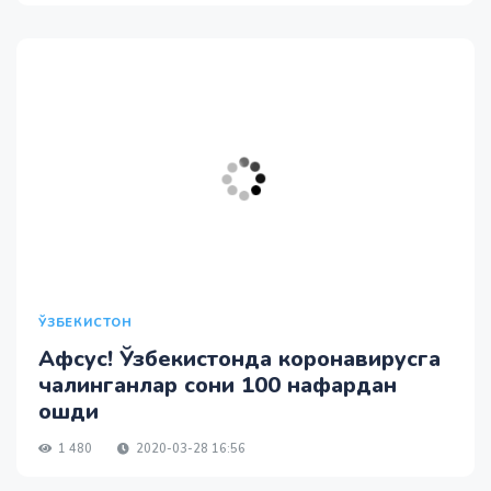
ЎЗБЕКИСТОН
Афсус! Ўзбекистонда коронавирусга
чалинганлар сони 100 нафардан
ошди
1 480
2020-03-28 16:56