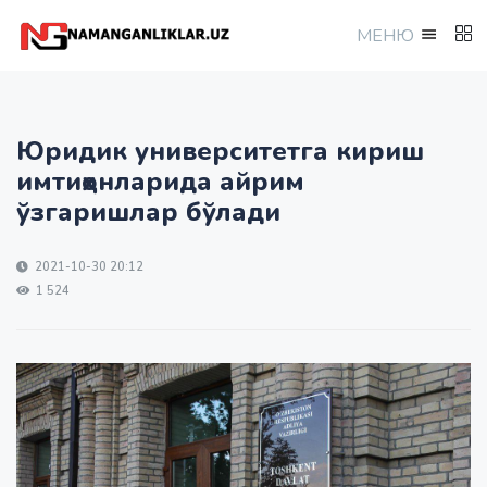
МEНЮ
Юридик университетга кириш
имтиҳонларида айрим
ўзгаришлар бўлади
2021-10-30 20:12
1 524