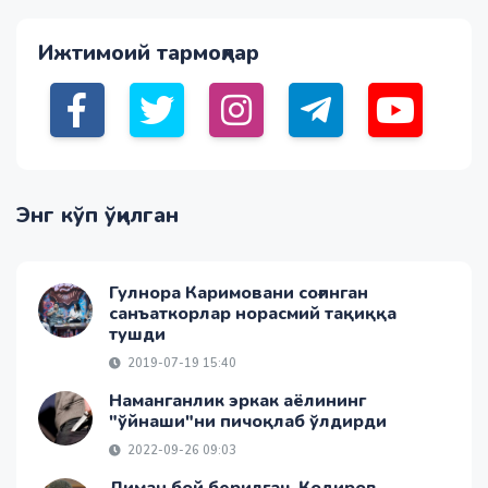
Ижтимоий тармоқлар
Энг кўп ўқилган
Гулнора Каримовани соғинган
санъаткорлар норасмий тақиққа
тушди
2019-07-19 15:40
Наманганлик эркак аёлининг
"ўйнаши"ни пичоқлаб ўлдирди
2022-09-26 09:03