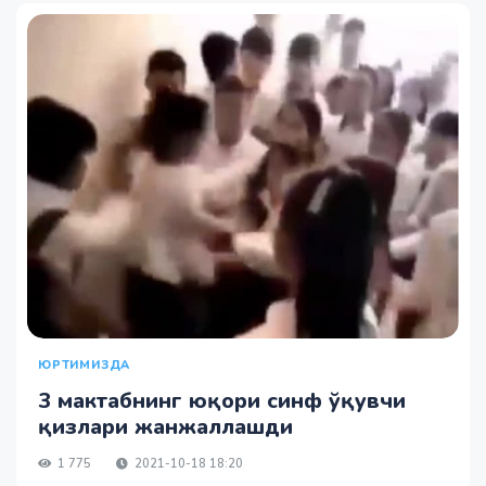
ЮРТИМИЗДА
3 мактабнинг юқори синф ўқувчи
қизлари жанжаллашди
1 775
2021-10-18 18:20