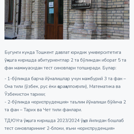
Бугунги кунда Тошкент давлат юридик университетига
ўқишга киришда абитуриентлар 2 та бўлимдан иборат 5 та
фан мажмуасидан тест синовлари топширади. Булар:
- 1-бўлимда барча йўналишлар учун мажбурий 3 та фан –
Она тили (ўзбек, рус ёки қорақалпоқ тили), Математика ва
Ўзбекистон тарихи;
- 2-бўлимда «юриспруденция» таълим йўналиши бўйича 2
та фан – Тарих ва Чет тили фанлари.
ТДЮУга ўқишга киришда 2023/2024 ўқув йилидан бошлаб
тест синовларининг 2-блоки, яъни «юриспруденция»