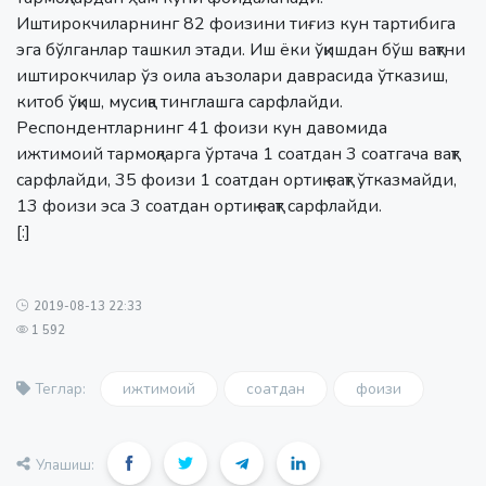
Иштирокчиларнинг 82 фоизини тиғиз кун тартибига
эга бўлганлар ташкил этади. Иш ёки ўқишдан бўш вақтни
иштирокчилар ўз оила аъзолари даврасида ўтказиш,
китоб ўқиш, мусиқа тинглашга сарфлайди.
Респондентларнинг 41 фоизи кун давомида
ижтимоий тармоқларга ўртача 1 соатдан 3 соатгача вақт
сарфлайди, 35 фоизи 1 соатдан ортиқ вақт ўтказмайди,
13 фоизи эса 3 соатдан ортиқ вақт сарфлайди.
[:]
2019-08-13 22:33
1 592
ижтимоий
соатдан
фоизи
Теглар:
Улашиш: