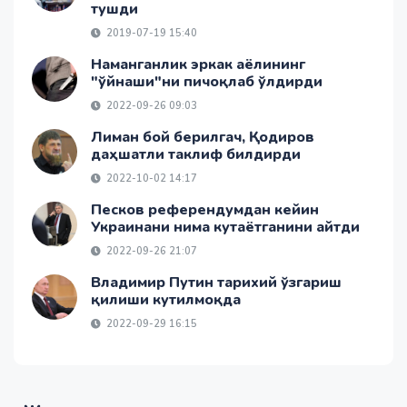
тушди
2019-07-19 15:40
Наманганлик эркак аёлининг
"ўйнаши"ни пичоқлаб ўлдирди
2022-09-26 09:03
Лиман бой берилгач, Қодиров
даҳшатли таклиф билдирди
2022-10-02 14:17
Песков референдумдан кейин
Украинани нима кутаётганини айтди
2022-09-26 21:07
Владимир Путин тарихий ўзгариш
қилиши кутилмоқда
2022-09-29 16:15