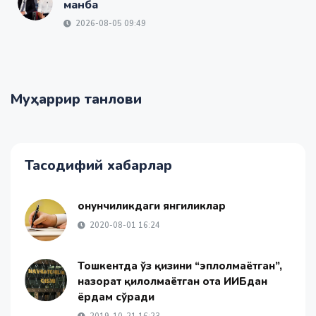
манба
2026-08-05 09:49
Муҳаррир танлови
Тасодифий хабарлар
Қонунчиликдаги янгиликлар
2020-08-01 16:24
Тошкентда ўз қизини “эплолмаётган”,
назорат қилолмаётган ота ИИБдан
ёрдам сўради