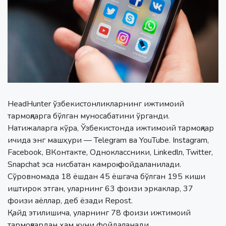
HeadHunter ўзбекистонликларнинг ижтимоий
тармоқларга бўлган муносабатини ўрганди.
Натижаларга кўра, Ўзбекистонда ижтимоий тармоқлар
ичида энг машҳури — Telegram ва YouTube. Instagram,
Facebook, ВКонтакте, Одноклассники, Linkedln, Twitter,
Snapchat эса нисбатан камроқ фойдаланилади.
Сўровномада 18 ёшдан 45 ёшгача бўлган 195 киши
иштирок этган, уларнинг 63 фоизи эркаклар, 37
фоизи аёллар, деб ёзади Repost.
Қайд этилишича, уларнинг 78 фоизи ижтимоий
тармоқлардан ҳам куни фойдаланади.