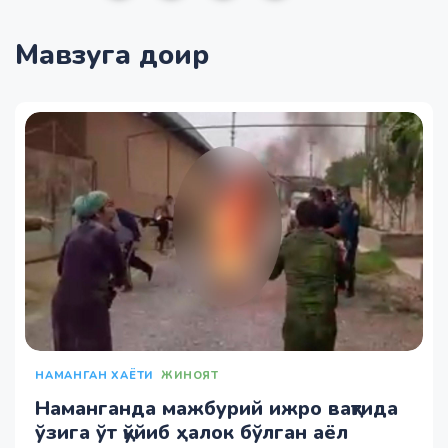
Мавзуга доир
НАМАНГАН ХАЁТИ
ЖИНОЯТ
Наманганда мажбурий ижро вақтида
ўзига ўт қўйиб ҳалок бўлган аёл