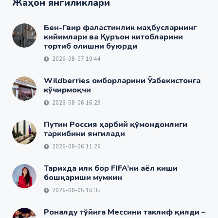
Жаҳон янгиликлари
Бен-Гвир фаластинлик маҳбусларнинг
кийимлари ва Қуръон китобларини
тортиб олишни буюрди
2026-08-07 10:44
Wildberries омборларини Ўзбекистонга
кўчирмоқчи
2026-08-06 16:29
Путин Россия ҳарбий қўмондонлиги
таркибини янгилади
2026-08-06 11:26
Тарихда илк бор FIFA’ни аёл киши
бошқариши мумкин
2026-08-05 16:35
Роналду тўйига Мессини таклиф қилди –