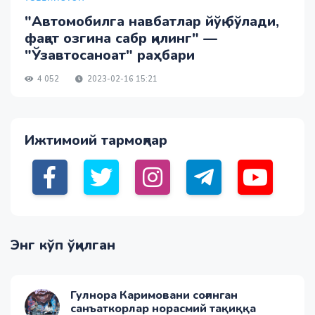
"Автомобилга навбатлар йўқ бўлади,
фақат озгина сабр қилинг" —
"Ўзавтосаноат" раҳбари
4 052
2023-02-16 15:21
Ижтимоий тармоқлар
Энг кўп ўқилган
Гулнора Каримовани соғинган
санъаткорлар норасмий тақиққа