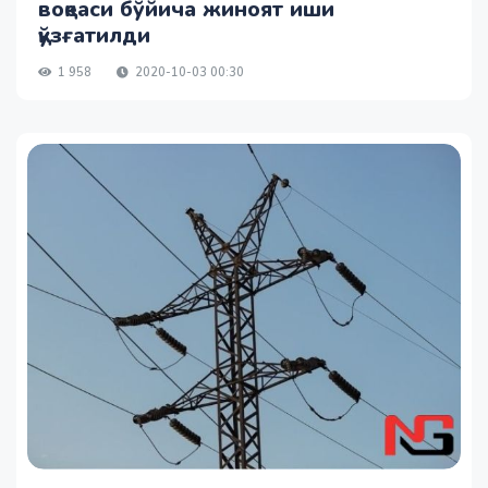
воқеаси бўйича жиноят иши
қўзғатилди
1 958
2020-10-03 00:30