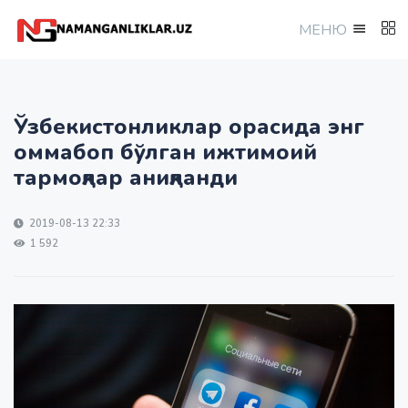
МEНЮ
Ўзбекистонликлар орасида энг
оммабоп бўлган ижтимоий
тармоқлар аниқланди
2019-08-13 22:33
1 592