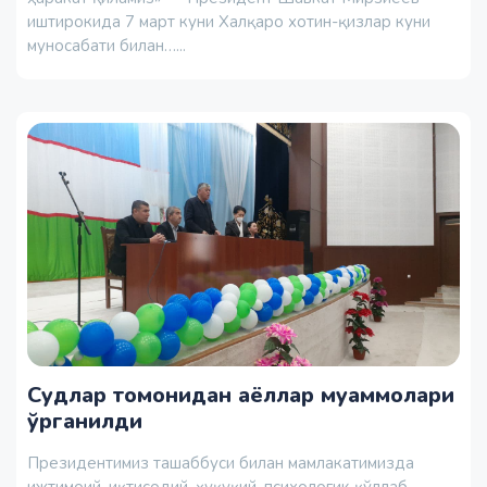
иштирокида 7 март куни Халқаро хотин-қизлар куни
муносабати билан…...
Судлар томонидан аёллар муаммолари
ўрганилди
Президентимиз ташаббуси билан мамлакатимизда
ижтимоий, иқтисодий, ҳуқуқий, психологик қўллаб-