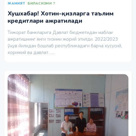
ЖАМИЯТ
БИЛАСИЗМИ ?
Хушхабар! Хотин-қизларга таълим
кредитлари ажратилади
Тижорат банкларига Давлат бюджетидан маблағ
ажратишнинг янги тизими жорий этилди. 2022/2023
ўқув йилидан бошлаб республикадаги барча хусусий,
хорижий ва давлат…...