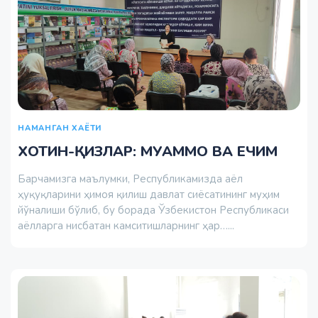
НАМАНГАН ХАЁТИ
ХОТИН-ҚИЗЛАР: МУАММО ВА ЕЧИМ
Барчамизга маълумки, Республикамизда аёл
ҳуқуқларини ҳимоя қилиш давлат сиёсатининг муҳим
йўналиши бўлиб, бу борада Ўзбекистон Республикаси
аёлларга нисбатан камситишларнинг ҳар…...