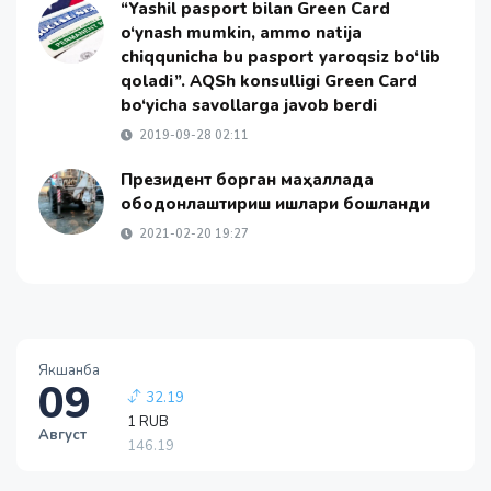
“Yashil pasport bilan Green Card
o‘ynash mumkin, ammo natija
chiqqunicha bu pasport yaroqsiz bo‘lib
qoladi”. AQSh konsulligi Green Card
bo‘yicha savollarga javob berdi
2019-09-28 02:11
Президент борган маҳаллада
ободонлаштириш ишлари бошланди
2021-02-20 19:27
1 EUR
13749.46
Якшанба
32.19
09
1 RUB
146.19
Август
-0.18
1 USD
11915.64