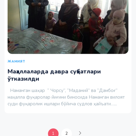
ЖАМИЯТ
Маҳаллаларда давра суҳбатлари
ўтказилди
Наманган шаҳар “ Чорсу”, “Маданий” ва “Дамбоғ”
маҳалла фуқаролар йиғини биносида Наманган вилоят
суди фуқаролик ишлари бўйича судлов ҳайъати…...
1
2