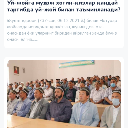
Уй-жойга муҳтож хотин-қизлар қандай
тартибда уй-жой билан таъминланади?
Ҳукумат қарори (737-сон, 06.12.2021 й.) билан Нотурар
жойларда истиқомат қилаётган, шунингдек, ота-
онасидан ёки уларнинг биридан айрилган ҳамда ёлғиз
онаси, ёлғиз…...