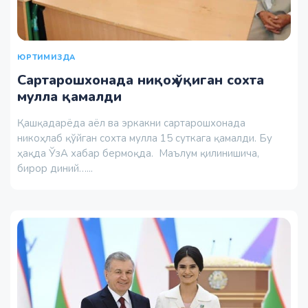
ЮРТИМИЗДА
Сартарошхонада ниқоҳ ўқиган сохта
мулла қамалди
Қашқадарёда аёл ва эркакни сартарошхонада
никоҳлаб қўйган сохта мулла 15 суткага қамалди. Бу
ҳақда ЎзА хабар бермоқда. Маълум қилинишича,
бирор диний…...