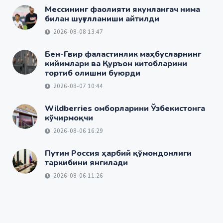
Мессининг фаолияти якунлангач нима
билан шуғулланиши айтилди
2026-08-08 13:47
Бен-Гвир фаластинлик маҳбусларнинг
кийимлари ва Қуръон китобларини
тортиб олишни буюрди
2026-08-07 10:44
Wildberries омборларини Ўзбекистонга
кўчирмоқчи
2026-08-06 16:29
Путин Россия ҳарбий қўмондонлиги
таркибини янгилади
2026-08-06 11:26