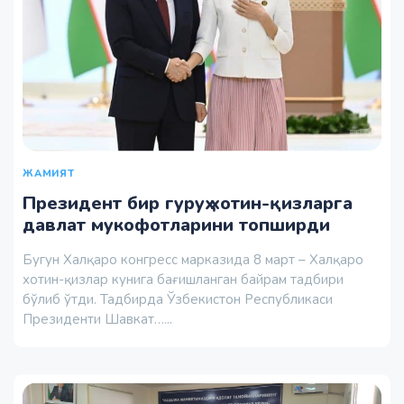
ЖАМИЯТ
Президент бир гуруҳ хотин-қизларга
давлат мукофотларини топширди
Бугун Халқаро конгресс марказида 8 март – Халқаро
хотин-қизлар кунига бағишланган байрам тадбири
бўлиб ўтди. Тадбирда Ўзбекистон Республикаси
Президенти Шавкат…...