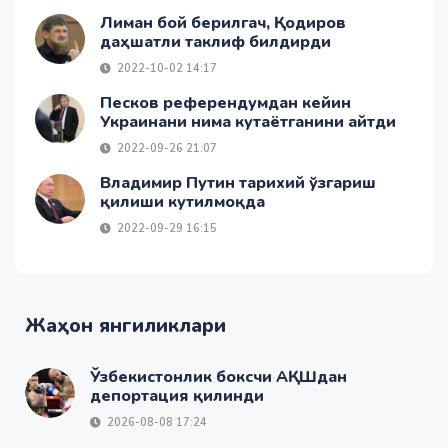
Лиман бой берилгач, Қодиров
даҳшатли таклиф билдирди
2022-10-02 14:17
Песков референдумдан кейин
Украинани нима кутаётганини айтди
2022-09-26 21:07
Владимир Путин тарихий ўзгариш
қилиши кутилмоқда
2022-09-29 16:15
Жаҳон янгиликлари
Ўзбекистонлик боксчи АҚШдан
депортация қилинди
2026-08-08 17:24