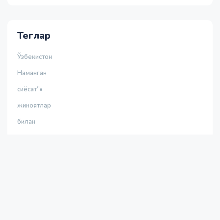
Теглар
Ўзбекистон
Наманган
сиёсат”•
жиноятлар
билан
Rossiya
жахон
jinoyat
Украина
Путин