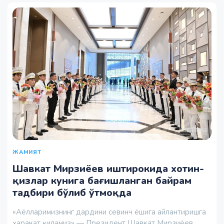
ЖАМИЯТ
Шавкат Мирзиёев иштирокида хотин-
қизлар кунига бағишланган байрам
тадбири бўлиб ўтмоқда
«Аёлларимизнинг дардини севинч ёшига айлантиришга
ҳаракат қиламиз» — Президент Шавкат Мирзиёев