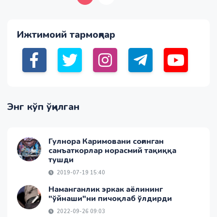
Ижтимоий тармоқлар
Энг кўп ўқилган
Гулнора Каримовани соғинган
санъаткорлар норасмий тақиққа
тушди
2019-07-19 15:40
Наманганлик эркак аёлининг
"ўйнаши"ни пичоқлаб ўлдирди
2022-09-26 09:03