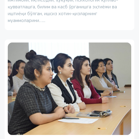
қувватлашга, билим ва касб ўрганишга эҳтиёжи ва
иштиёқи бўлган, ишсиз хотин-қизларнинг
муаммоларини…...