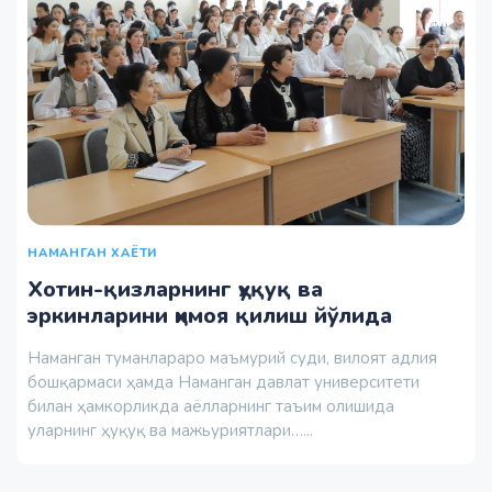
НАМАНГАН ХАЁТИ
Хотин-қизларнинг ҳуқуқ ва
эркинларини ҳимоя қилиш йўлида
Наманган туманлараро маъмурий суди, вилоят адлия
бошқармаси ҳамда Наманган давлат университети
билан ҳамкорликда аёлларнинг таъим олишида
уларнинг ҳуқуқ ва мажьуриятлари…...