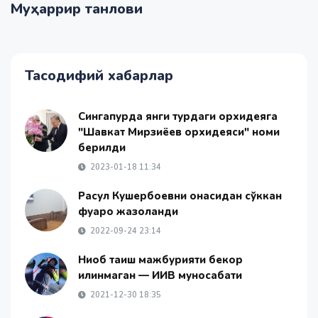
Муҳаррир танлови
Тасодифий хабарлар
Сингапурда янги турдаги орхидеяга
"Шавкат Мирзиёев орхидеяси" номи
берилди
2023-01-18 11:34
Расул Кушербоевни онасидан сўккан
фуқаро жазоланди
2022-09-24 23:14
Ниқоб тақиш мажбурияти бекор
қилинмаган — ИИВ муносабати
2021-12-30 18:35