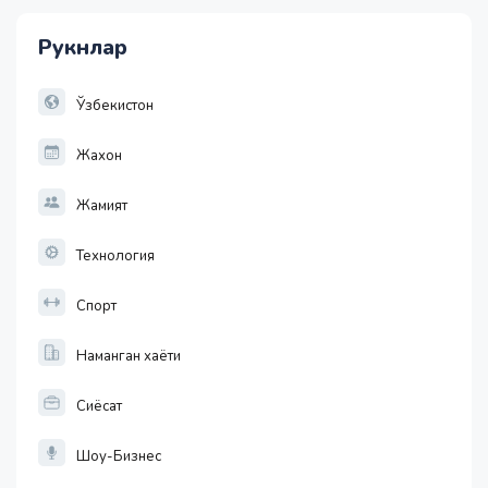
28.92
Рукнлар
1 EUR
13749.46
32.19
Ўзбекистон
Жахон
Жамият
Технология
Спорт
Наманган хаёти
Сиёсат
Шоу-Бизнес