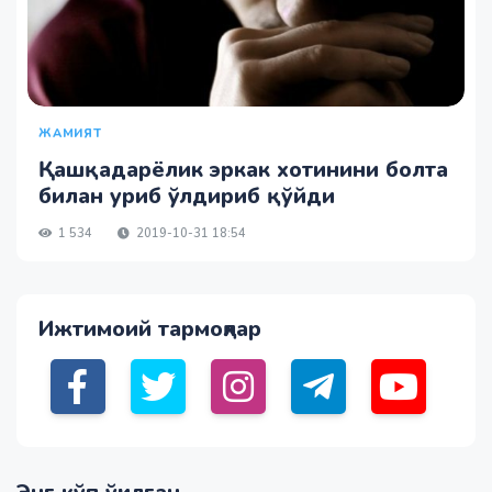
ЖАМИЯТ
Қашқадарёлик эркак хотинини болта
билан уриб ўлдириб қўйди
1 534
2019-10-31 18:54
Ижтимоий тармоқлар