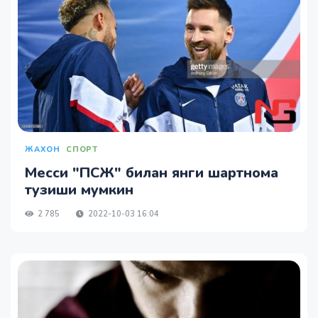
ЖАХОН
СПОРТ
Месси "ПСЖ" билан янги шартнома
тузиши мумкин
2 785
2022-10-03 16:04