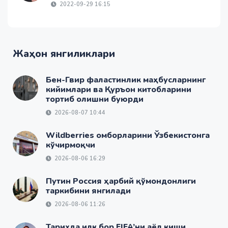
2022-09-29 16:15
Жаҳон янгиликлари
Бен-Гвир фаластинлик маҳбусларнинг
кийимлари ва Қуръон китобларини
тортиб олишни буюрди
2026-08-07 10:44
Wildberries омборларини Ўзбекистонга
кўчирмоқчи
2026-08-06 16:29
Путин Россия ҳарбий қўмондонлиги
таркибини янгилади
2026-08-06 11:26
Тарихда илк бор FIFA’ни аёл киши