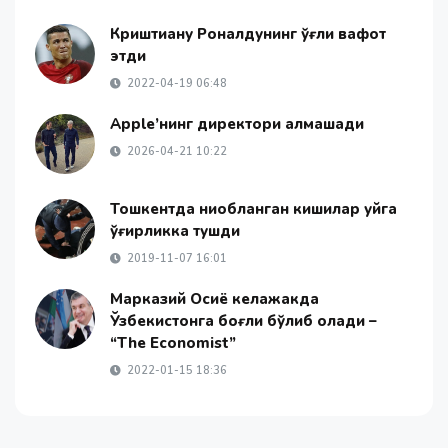
Криштиану Роналдунинг ўғли вафот
этди
2022-04-19 06:48
Apple’нинг директори алмашади
2026-04-21 10:22
Тошкентда ниқобланган кишилар уйга
ўғирликка тушди
2019-11-07 16:01
Марказий Осиё келажакда
Ўзбекистонга боғлиқ бўлиб қолади –
“The Economist”
2022-01-15 18:36