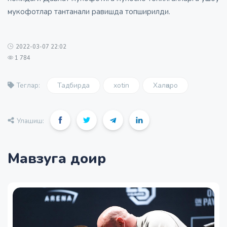
мукофотлар тантанали равишда топширилди.
2022-03-07 22:02
1 784
Тадбирда
xotin
Халқаро
Теглар:
Улашиш:
Мавзуга доир