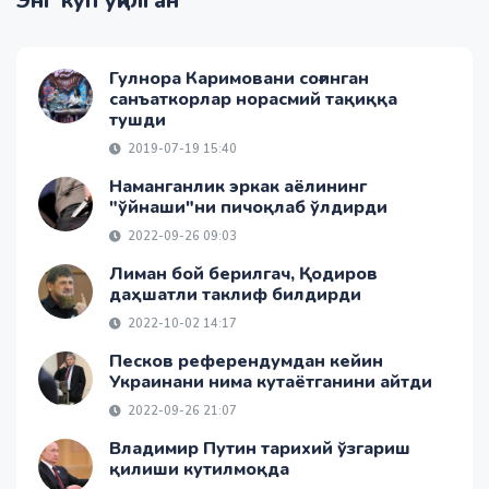
Энг кўп ўқилган
Гулнора Каримовани соғинган
санъаткорлар норасмий тақиққа
тушди
2019-07-19 15:40
Наманганлик эркак аёлининг
"ўйнаши"ни пичоқлаб ўлдирди
2022-09-26 09:03
Лиман бой берилгач, Қодиров
даҳшатли таклиф билдирди
2022-10-02 14:17
Песков референдумдан кейин
Украинани нима кутаётганини айтди
2022-09-26 21:07
Владимир Путин тарихий ўзгариш
қилиши кутилмоқда