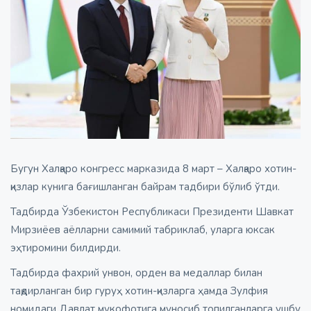
Бугун Халқаро конгресс марказида 8 март – Халқаро хотин-
қизлар кунига бағишланган байрам тадбири бўлиб ўтди.
Тадбирда Ўзбекистон Республикаси Президенти Шавкат
Мирзиёев аёлларни самимий табриклаб, уларга юксак
эҳтиромини билдирди.
Тадбирда фахрий унвон, орден ва медаллар билан
тақдирланган бир гуруҳ хотин-қизларга ҳамда Зулфия
номидаги Давлат мукофотига муносиб топилганларга ушбу