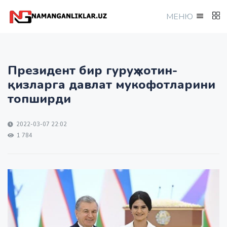
МEНЮ
Президент бир гуруҳ хотин-
қизларга давлат мукофотларини
топширди
2022-03-07 22:02
1 784