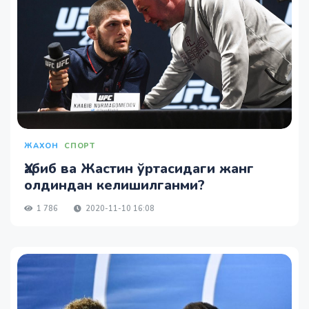
ЖАХОН
СПОРТ
Ҳабиб ва Жастин ўртасидаги жанг
олдиндан келишилганми?
1 786
2020-11-10 16:08