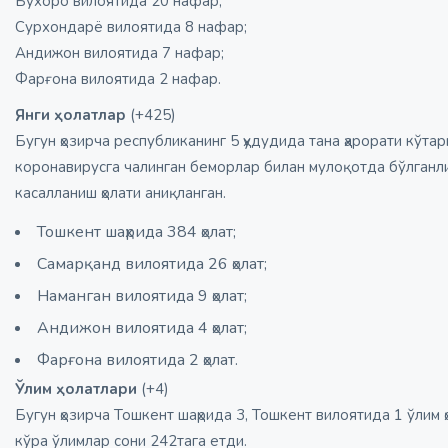
Бухоро вилоятида 20 нафар;
Сурхондарё вилоятида 8 нафар;
Андижон вилоятида 7 нафар;
Фарғона вилоятида 2 нафар.
Янги ҳолатлар
(+425)
Бугун ҳозирча республиканинг 5 ҳудудида тана ҳарорати кўта
коронавирусга чалинган беморлар билан мулоқотда бўлганл
касалланиш ҳолати аниқланган.
Тошкент шаҳрида 384 ҳолат;
Самарқанд вилоятида 26 ҳолат;
Наманган вилоятида 9 ҳолат;
Андижон вилоятида 4 ҳолат;
Фарғона вилоятида 2 ҳолат.
Ўлим ҳолатлари
(+4)
Бугун ҳозирча Тошкент шаҳрида 3, Тошкент вилоятида 1 ўлим 
кўра ўлимлар сони 242тага етди.