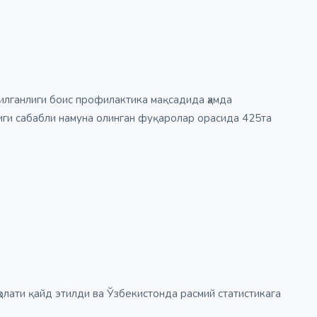
рилганлиги боис профилактика мақсадида ҳамда
иги сабабли намуна олинган фуқаролар орасида 425та
ҳолати қайд этилди ва Ўзбекистонда расмий статистикага