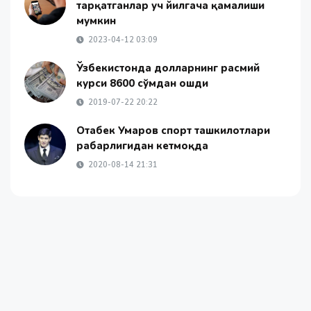
тарқатганлар уч йилгача қамалиши
мумкин
2023-04-12 03:09
Ўзбекистонда долларнинг расмий
курси 8600 сўмдан ошди
2019-07-22 20:22
Отабек Умаров спорт ташкилотлари
раҳбарлигидан кетмоқда
2020-08-14 21:31