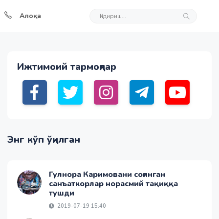
Алоқа
Ижтимоий тармоқлар
Энг кўп ўқилган
Гулнора Каримовани соғинган
санъаткорлар норасмий тақиққа
тушди
2019-07-19 15:40