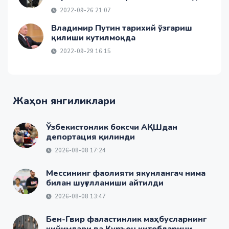
2022-09-26 21:07
Владимир Путин тарихий ўзгариш
қилиши кутилмоқда
2022-09-29 16:15
Жаҳон янгиликлари
Ўзбекистонлик боксчи АҚШдан
депортация қилинди
2026-08-08 17:24
Мессининг фаолияти якунлангач нима
билан шуғулланиши айтилди
2026-08-08 13:47
Бен-Гвир фаластинлик маҳбусларнинг
кийимлари ва Қуръон китобларини