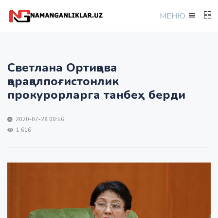
МEНЮ
Светлана Ортиқова
қорақалпоғистонлик
прокурорларга танбеҳ берди
2020-07-29 00:56
1 616