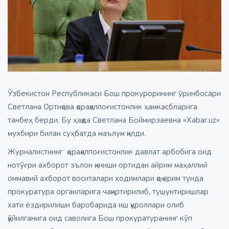
Ўзбекистон Республикаси Бош прокурорининг ўринбосари
Светлана Ортиқова қорақалпоғистонлик ҳамкасбларига
танбеҳ берди. Бу ҳақда Светлана Боймирзаевна «Xabar.uz»
мухбири билан суҳбатда маълум қилди.
Журналистнинг қорақалпоғистонлик давлат арбобига оид
нотўғри ахборот эълон қиниши ортидан айрим маҳаллий
оммавий ахборот воситалари ходимлари қоқ ярим тунда
прокуратура органларига чақиртирилиб, тушунтиришлар
хати ёздирилиши баробарида иш қуроллари олиб
қўйилганига оид саволига Бош прокуратуранинг кўп