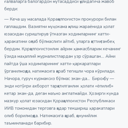
ғалваларга балогардон мутасаддиси қуйидагича жавоб
берди:
— Кеча шу масалада Қорақалпоғистон прокурори билан
гаплашдим. Вазиятни муҳокама қилиш жараёнида ҳолат
юзасидан суриштирув ўтказган ходимларнинг хатти-
ҳаракатини оқлаб бўлмаслиги айтиб, уларга қаттиқ танбеҳ
бердим. Қорқалпоғистонлик айрим ҳамкасбларим кечанинг
ўзида маҳаллий журналистлардан узр сўрашган.... Айни
пайтда ўша ходимларининг хатти-ҳаркаратлари
ўрганилмоқда, натижасига қараб тегишли чора кўрилади.
Начора, гуруч курмаксиз бўлмас экан-да... Бироқ бу —
энди нотўғри ахборот тарқатилганлик ҳолати «ёпилиб»
кетар экан-да, деган маъно англатмайди. Ҳозирги кунда
мазкур ҳолат юзасидан Қорақалпоғистон Республикаси
ИИВ томонидан терговга қадар текшириш ҳаракатлари
олиб борилмоқда. Натижасига қараб, қонунийлик
таъминланади барибир.