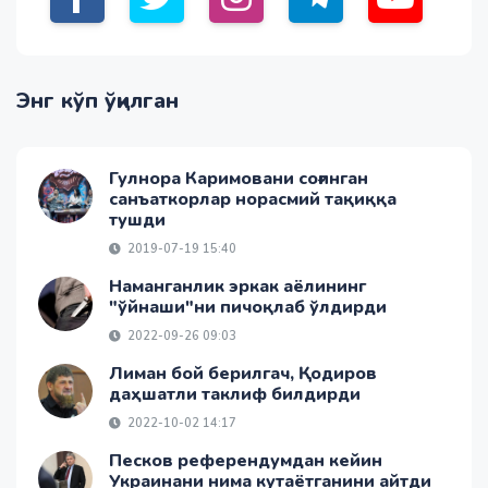
Энг кўп ўқилган
Гулнора Каримовани соғинган
санъаткорлар норасмий тақиққа
тушди
2019-07-19 15:40
Наманганлик эркак аёлининг
"ўйнаши"ни пичоқлаб ўлдирди
2022-09-26 09:03
Лиман бой берилгач, Қодиров
даҳшатли таклиф билдирди
2022-10-02 14:17
Песков референдумдан кейин
Украинани нима кутаётганини айтди