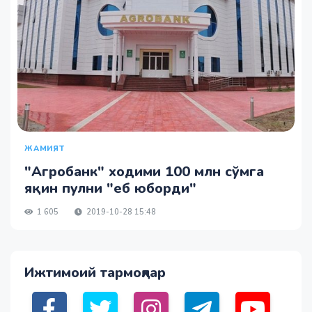
ЖАМИЯТ
"Агробанк" ходими 100 млн сўмга
яқин пулни "еб юборди"
1 605
2019-10-28 15:48
Ижтимоий тармоқлар