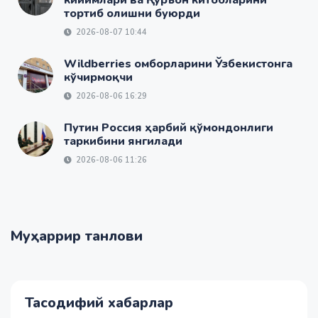
тортиб олишни буюрди
2026-08-07 10:44
Wildberries омборларини Ўзбекистонга
кўчирмоқчи
2026-08-06 16:29
Путин Россия ҳарбий қўмондонлиги
таркибини янгилади
2026-08-06 11:26
Муҳаррир танлови
Тасодифий хабарлар