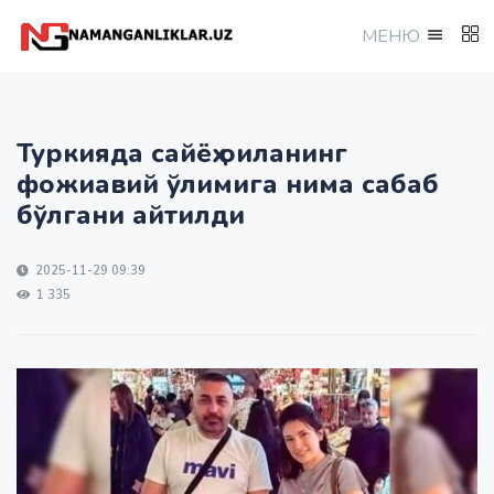
МEНЮ
Туркияда сайёҳ оиланинг
фожиавий ўлимига нима сабаб
бўлгани айтилди
2025-11-29 09:39
1 335