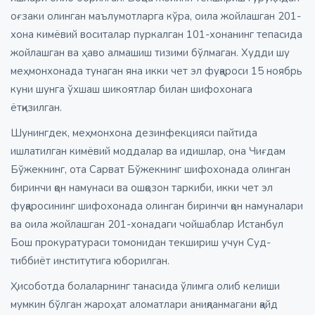
оғзаки олинган маълумотларга кўра, оила жойлашган 201-
хона кимёвий воситалар пуркалган 101-хонанинг тепасида
жойлашган ва ҳаво алмашиш тизими бўлмаган. Худди шу
меҳмонхонада тунаган яна икки чет эл фуқароси 15 ноябрь
куни шунга ўхшаш шикоятлар билан шифохонага
ётқизилган.
Шунингдек, меҳмонхона дезинфекцияси пайтида
ишлатилган кимёвий моддалар ва идишлар, она Чиғдам
Бўжекнинг, ота Сарват Бўжекнинг шифохонада олинган
биринчи қон намунаси ва ошқозон таркиби, икки чет эл
фуқаросининг шифохонада олинган биринчи қон намуналари
ва оила жойлашган 201-хонадаги чойшаблар Истанбул
Бош прокуратураси томонидан текшириш учун Суд-
тиббиёт институтига юборилган.
Ҳисоботда болаларнинг танасида ўлимга олиб келиши
мумкин бўлган жароҳат аломатлари аниқланмагани қайд