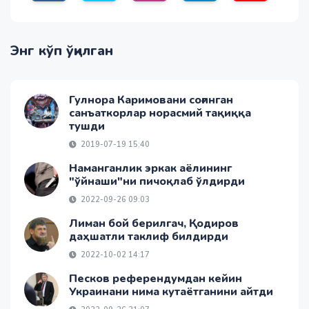
Энг кўп ўқилган
Гулнора Каримовани соғинган
санъаткорлар норасмий тақиққа
тушди
2019-07-19 15:40
Наманганлик эркак аёлининг
"ўйнаши"ни пичоқлаб ўлдирди
2022-09-26 09:03
Лиман бой берилгач, Қодиров
даҳшатли таклиф билдирди
2022-10-02 14:17
Песков референдумдан кейин
Украинани нима кутаётганини айтди