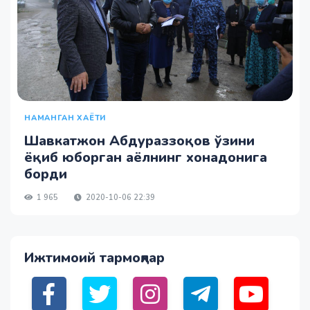
НАМАНГАН ХАЁТИ
Шавкатжон Абдураззоқов ўзини
ёқиб юборган аёлнинг хонадонига
борди
1 965
2020-10-06 22:39
Ижтимоий тармоқлар