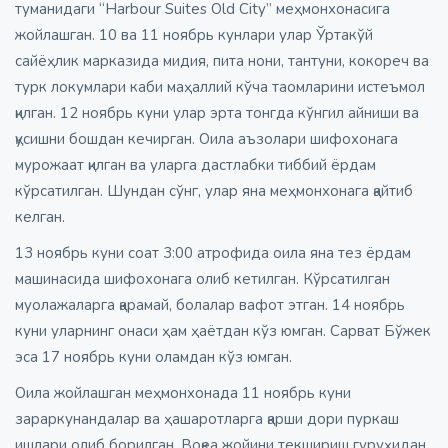
туманидаги “Harbour Suites Old City” меҳмонхонасига
жойлашган. 10 ва 11 ноябрь кунлари улар Ўртакўй
сайёҳлик марказида мидия, пита нони, тантуни, кокореч ва
турк локумлари каби маҳаллий кўча таомларини истеъмол
қилган. 12 ноябрь куни улар эрта тонгда кўнгил айниши ва
қусишни бошдан кечирган. Оила аъзолари шифохонага
мурожаат қилган ва уларга дастлабки тиббий ёрдам
кўрсатилган. Шундан сўнг, улар яна меҳмонхонага қайтиб
келган.
13 ноябрь куни соат 3:00 атрофида оила яна тез ёрдам
машинасида шифохонага олиб кетилган. Кўрсатилган
муолажаларга қарамай, болалар вафот этган. 14 ноябрь
куни уларнинг онаси ҳам ҳаётдан кўз юмган. Сарват Бўжек
эса 17 ноябрь куни оламдан кўз юмган.
Оила жойлашган меҳмонхонада 11 ноябрь куни
зараркунандалар ва ҳашаротларга қарши дори пуркаш
ишлари олиб борилган. Воқеа жойини текшириш гуруҳидан