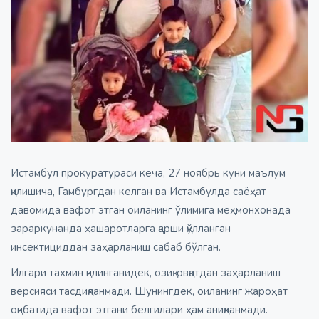
Истамбул прокуратураси кеча, 27 ноябрь куни маълум
қилишича, Гамбургдан келган ва Истамбулда саёҳат
давомида вафот этган оиланинг ўлимига меҳмонхонада
зараркунанда ҳашаротларга қарши қўлланган
инсектициддан заҳарланиш сабаб бўлган.
Илгари тахмин қилинганидек, озиқ-овқатдан заҳарланиш
версияси тасдиқланмади. Шунингдек, оиланинг жароҳат
оқибатида вафот этгани белгилари ҳам аниқланмади.