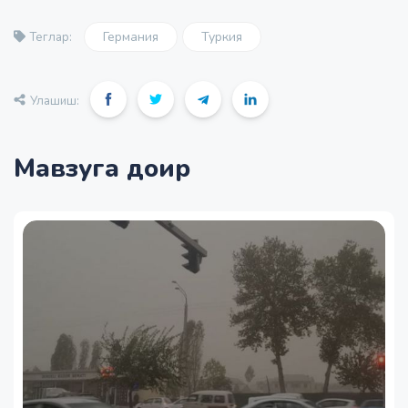
Германия
Туркия
Теглар:
Улашиш:
Мавзуга доир