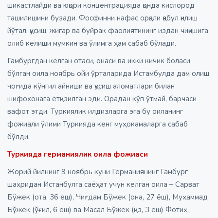
шикастлайди ва юқори концентрацияда қонда кислород
ташилишини бузади. Фосфинни нафас орқали қабул қилиш
йўтал, қусиш, жигар ва буйрак фаолиятининг издан чиқишига
олиб келиши мумкин ва ўлимга ҳам сабаб бўлади.
Гамбургдан келган отаси, онаси ва икки кичик боласи
бўлган оила ноябрь ойи ўрталарида Истамбулда дам олиш
чоғида кўнгил айниши ва қусиш аломатлари билан
шифохонага ётқизилган эди. Орадан кўп ўтмай, барчаси
вафот этди. Туркиялик илдизларга эга бу оиланинг
фожиали ўлими Туркияда кенг муҳокамаларга сабаб
бўлди.
Туркияда германиялик оила фожиаси
Жорий йилнинг 9 ноябрь куни Германиянинг Гамбург
шаҳридан Истанбулга саёҳат учун келган оила – Сарват
Бўжек (ота, 36 ёш), Чиғдам Бўжек (она, 27 ёш), Муҳаммад
Бўжек (ўғил, 6 ёш) ва Масал Бўжек (қиз, 3 ёш) Фотиҳ