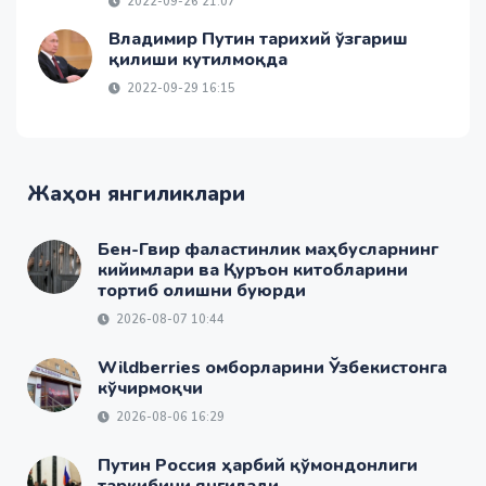
2022-09-26 21:07
Владимир Путин тарихий ўзгариш
қилиши кутилмоқда
2022-09-29 16:15
Жаҳон янгиликлари
Бен-Гвир фаластинлик маҳбусларнинг
кийимлари ва Қуръон китобларини
тортиб олишни буюрди
2026-08-07 10:44
Wildberries омборларини Ўзбекистонга
кўчирмоқчи
2026-08-06 16:29
Путин Россия ҳарбий қўмондонлиги
таркибини янгилади