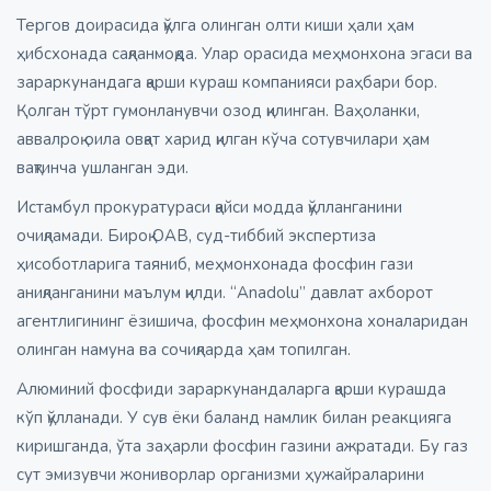
Тергов доирасида қўлга олинган олти киши ҳали ҳам
ҳибсхонада сақланмоқда. Улар орасида меҳмонхона эгаси ва
зараркунандага қарши кураш компанияси раҳбари бор.
Қолган тўрт гумонланувчи озод қилинган. Ваҳоланки,
аввалроқ оила овқат харид қилган кўча сотувчилари ҳам
вақтинча ушланган эди.
Истамбул прокуратураси қайси модда қўлланганини
очиқламади. Бироқ ОАВ, суд-тиббий экспертиза
ҳисоботларига таяниб, меҳмонхонада фосфин гази
аниқланганини маълум қилди. “Anadolu” давлат ахборот
агентлигининг ёзишича, фосфин меҳмонхона хоналаридан
олинган намуна ва сочиқларда ҳам топилган.
Алюминий фосфиди зараркунандаларга қарши курашда
кўп қўлланади. У сув ёки баланд намлик билан реакцияга
киришганда, ўта заҳарли фосфин газини ажратади. Бу газ
сут эмизувчи жониворлар организми ҳужайраларини