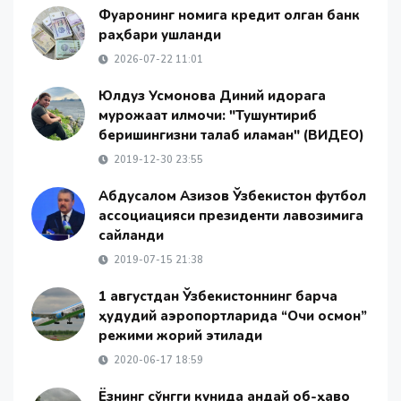
Фуқаронинг номига кредит олган банк
раҳбари ушланди
2026-07-22 11:01
Юлдуз Усмонова Диний идорага
мурожаат қилмоқчи: "Тушунтириб
беришингизни талаб қиламан" (ВИДЕО)
2019-12-30 23:55
Абдусалом Азизов Ўзбекистон футбол
ассоциацияси президенти лавозимига
сайланди
2019-07-15 21:38
1 августдан Ўзбекистоннинг барча
ҳудудий аэропортларида “Очиқ осмон”
режими жорий этилади
2020-06-17 18:59
Ёзнинг сўнгги кунида қандай об-ҳаво