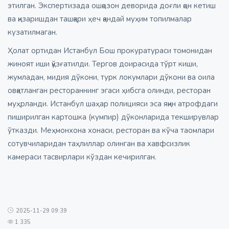
этилган. Экспертизада ошқозон деворида доғли қон кетиш
ва қизаришдан ташқари ҳеч қандай муҳим топилмалар
кузатилмаган.
Ҳолат ортидан Истанбул Бош прокуратураси томонидан
жиноят иши қўзғатилди. Тергов доирасида тўрт киши,
жумладан, мидия дўкони, турк локумлари дўкони ва оила
овқатланган рестораннинг эгаси ҳибсга олинди, ресторан
муҳрланди. Истанбул шаҳар полицияси эса яқин атрофдаги
пиширилган картошка (кумпир) дўконларида текширувлар
ўтказди. Меҳмонхона хонаси, ресторан ва кўча таомлари
сотувчиларидан таҳлиллар олинган ва хавфсизлик
камераси тасвирлари кўздан кечирилган.
2025-11-29 09:39
1 335