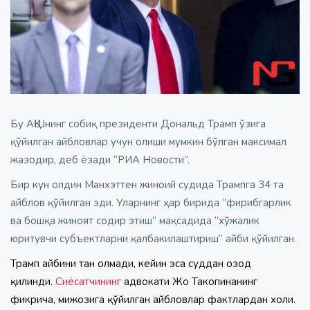
Бу АҚШнинг собиқ президенти Дональд Трамп ўзига
қўйилган айбловлар учун олиши мумкин бўлган максимал
жазодир, деб ёзади “РИА Новости”.
Бир кун олдин Манхэттен жиноий судида Трампга 34 та
айблов қўйилган эди. Уларнинг ҳар бирида “фирибгарлик
ва бошқа жиноят содир этиш” мақсадида “хўжалик
юритувчи субъектларни қалбакилаштириш” айби қўйилган.
Трамп айбини тан олмади, кейин эса суддан озод
қилинди.
Сиёсатчининг
адвокати Жо Такопинанинг
фикрича, мижозига қўйилган айбловлар фактлардан холи.