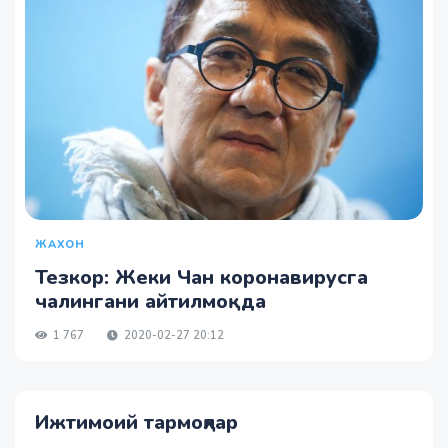
ЖАХОН
Тезкор: Жеки Чан коронавирусга
чалингани айтилмоқда
1 767
2020-02-27 20:12
Ижтимоий тармоқлар