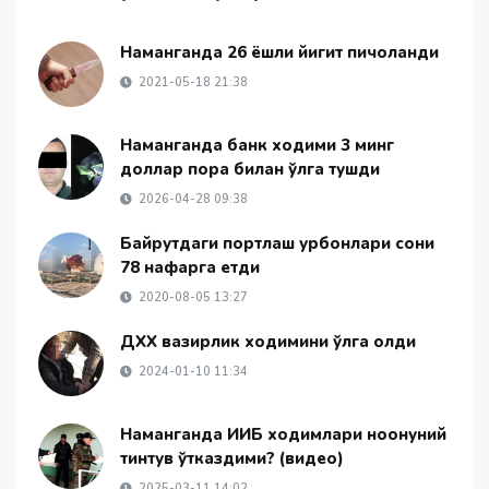
Наманганда 26 ёшли йигит пичоқланди
2021-05-18 21:38
Наманганда банк ходими 3 минг
доллар пора билан қўлга тушди
2026-04-28 09:38
Байрутдаги портлаш қурбонлари сони
78 нафарга етди
2020-08-05 13:27
ДХХ вазирлик ходимини қўлга олди
2024-01-10 11:34
Наманганда ИИБ ходимлари ноқонуний
тинтув ўтказдими? (видео)
2025-03-11 14:02