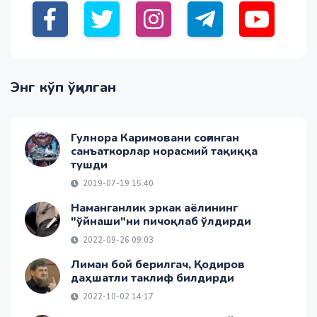
Энг кўп ўқилган
Гулнора Каримовани соғинган
санъаткорлар норасмий тақиққа
тушди
2019-07-19 15:40
Наманганлик эркак аёлининг
"ўйнаши"ни пичоқлаб ўлдирди
2022-09-26 09:03
Лиман бой берилгач, Қодиров
даҳшатли таклиф билдирди
2022-10-02 14:17