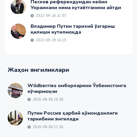
Песков референдумдан кейин
Украинани нима кутаётганини айтди
2022-09-26 21:07
Владимир Путин тарихий ўзгариш
қилиши кутилмоқда
2022-09-29 16:15
Жаҳон янгиликлари
Wildberries омборларини Ўзбекистонга
кўчирмоқчи
2026-08-06 16:29
Путин Россия ҳарбий қўмондонлиги
таркибини янгилади
2026-08-06 11:26