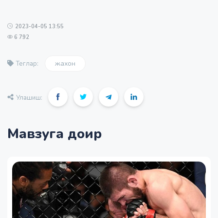
2023-04-05 13:55
6 792
жахон
Теглар:
Улашиш:
Мавзуга доир