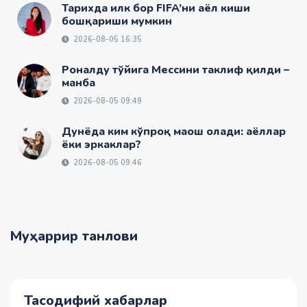
Тарихда илк бор FIFA’ни аёл киши
бошқариши мумкин
2026-08-05 16:35
Роналду тўйига Мессини таклиф қилди –
манба
2026-08-05 09:49
Дунёда ким кўпроқ маош олади: аёллар
ёки эркаклар?
2026-08-05 09:46
Муҳаррир танлови
Тасодифий хабарлар