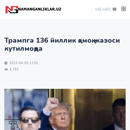
МEНЮ
Трампга 136 йиллик қамоқ жазоси
кутилмоқда
2023-04-05 13:55
6 792