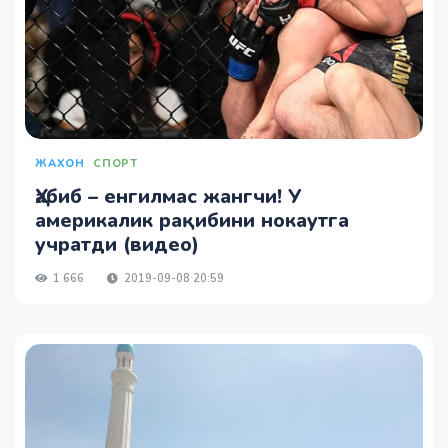
ЖАХОН
СПОРТ
Ҳабиб – енгилмас жангчи! У
америкалик рақибини нокаутга
учратди (видео)
1 666
2019-09-08 20:59