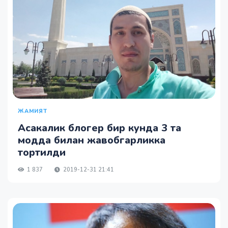
ЖАМИЯТ
Асакалик блогер бир кунда 3 та
модда билан жавобгарликка
тортилди
1 837
2019-12-31 21:41