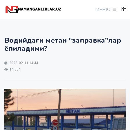
МEНЮ
Водийдаги метан “заправка”лар
ёпиладими?
2023-02-11 14:44
14 684