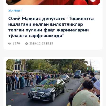
ЖАМИЯТ
Олий Мажлис депутати: “Тошкентга
ишлагани келган вилоятликлар
топган пулини фақат жарималарни
тўлашга сарфлашмоқда”
1 570
2019-10-23 15:13