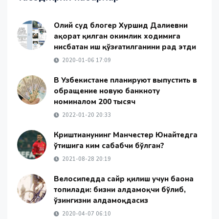
Олий суд блогер Хуршид Далиевни
ҳақорат қилган ҳокимлик ходимига
нисбатан иш қўзғатилганини рад этди
2020-01-06 17:09
В Узбекистане планируют выпустить в
обращение новую банкноту
номиналом 200 тысяч
2022-01-20 20:33
Криштианунинг Манчестер Юнайтедга
ўтишига ким сабабчи бўлган?
2021-08-28 20:19
Велосипедда сайр қилиш учун баҳона
топилади: бизни алдамоқчи бўлиб,
ўзингизни алдамоқдасиз
2020-04-07 06:10