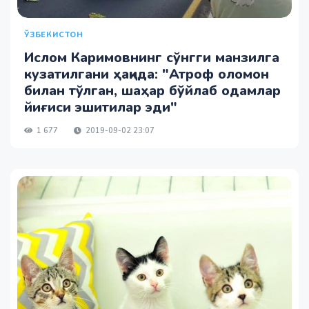
ЎЗБЕКИСТОН
Ислом Каримовнинг сўнгги манзилга
кузатилгани ҳақида: "Атроф оломон
билан тўлган, шаҳар бўйлаб одамлар
йиғиси эшитилар эди"
1 677
2019-09-02 23:07