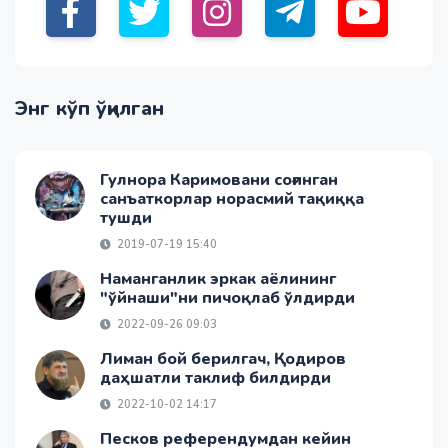
Энг кўп ўқилган
Гулнора Каримовани соғинган
санъаткорлар норасмий тақиққа
тушди
2019-07-19 15:40
Наманганлик эркак аёлининг
"ўйнаши"ни пичоқлаб ўлдирди
2022-09-26 09:03
Лиман бой берилгач, Қодиров
даҳшатли таклиф билдирди
2022-10-02 14:17
Песков референдумдан кейин