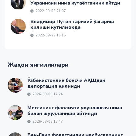
Украинани нима кутаётганини айтди
2022-09-26 21:07
Владимир Путин тарихий ўзгариш
қилиши кутилмоқда
2022-09-29 16:15
Жаҳон янгиликлари
Ўзбекистонлик боксчи АҚШдан
депортация қилинди
2026-08-08 17:24
Мессининг фаолияти якунлангач нима
билан шуғулланиши айтилди
2026-08-08 13:47
Бен-Гвир фаластинлик маҳбусларнинг