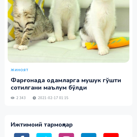
ЖИНОЯТ
Фарғонада одамларга мушук гўшти
сотилгани маълум бўлди
2 343
2021-02-17 01:15
Ижтимоий тармоқлар