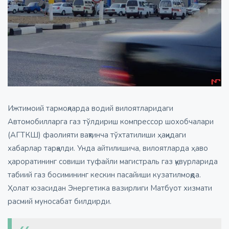
Ижтимоий тармоқларда водий вилоятларидаги
Автомобилларга газ тўлдириш компрессор шохобчалари
(АГТКШ) фаолияти вақтинча тўхтатилиши ҳақидаги
хабарлар тарқалди. Унда айтилишича, вилоятларда ҳаво
ҳароратининг совиши туфайли магистраль газ қувурларида
табиий газ босимининг кескин пасайиши кузатилмоқда.
Ҳолат юзасидан Энергетика вазирлиги Матбуот хизмати
расмий муносабат
билдирди
.