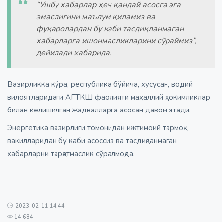
“Ушбу хабарлар ҳеч қандай асосга эга
эмаслигини маълум қиламиз ва
фуқаролардан бу каби тасдиқланмаган
хабарларга ишонмасликларини сўраймиз”,
дейилади хабарида.
Вазирликка кўра, республика бўйича, хусусан, водий
вилоятларидаги АГТКШ фаолияти маҳаллий ҳокимликлар
билан келишилган жадвалларга асосан давом этади.
Энергетика вазирлиги томонидан ижтимоий тармоқ
вакилларидан бу каби асоссиз ва тасдиқланмаган
хабарларни тарқатмаслик сўралмоқда.
2023-02-11 14:44
14 684