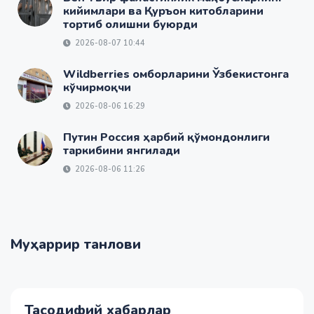
кийимлари ва Қуръон китобларини
тортиб олишни буюрди
2026-08-07 10:44
Wildberries омборларини Ўзбекистонга
кўчирмоқчи
2026-08-06 16:29
Путин Россия ҳарбий қўмондонлиги
таркибини янгилади
2026-08-06 11:26
Муҳаррир танлови
Тасодифий хабарлар