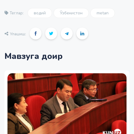
водий
Ўзбекистон
metan
Теглар:
Улашиш:
Мавзуга доир