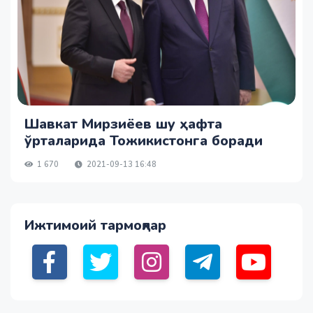
Шавкат Мирзиёев шу ҳафта
ўрталарида Тожикистонга боради
1 670
2021-09-13 16:48
Ижтимоий тармоқлар