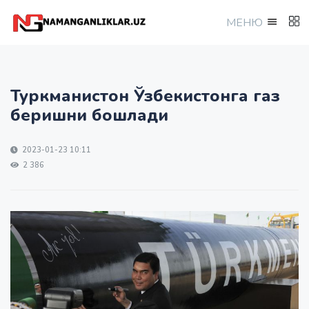
МEНЮ
Туркманистон Ўзбекистонга газ
беришни бошлади
2023-01-23 10:11
2 386