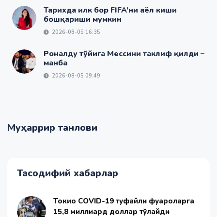
Тарихда илк бор FIFA’ни аёл киши
бошқариши мумкин
2026-08-05 16:35
Роналду тўйига Мессини таклиф қилди –
манба
2026-08-05 09:49
Муҳаррир танлови
Тасодифий хабарлар
Токио COVID-19 туфайли фуқароларга
15,8 миллиард доллар тўлайди