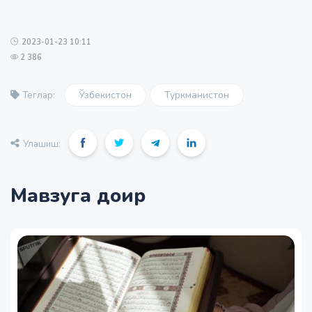
2023-01-23 10:11
2 386
Ўзбекистон
Туркманистон
Теглар:
Улашиш:
Мавзуга доир