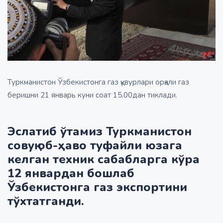
Туркманистон Ўзбекистонга газ қувурлари орқали газ
беришни 21 январь куни соат 15.00дан тиклади.
Эслатиб ўтамиз Туркманистон
совуқ об-ҳаво туфайли юзага
келган техник сабабларга кўра
12 январдан бошлаб
Ўзбекистонга газ экспортини
тўхтатганди.