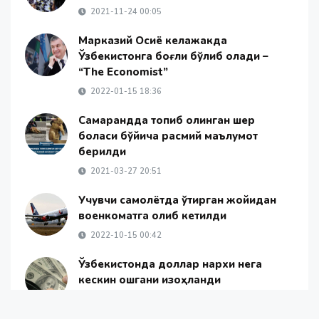
2021-11-24 00:05
Марказий Осиё келажакда
Ўзбекистонга боғлиқ бўлиб қолади –
“The Economist”
2022-01-15 18:36
Самарқандда топиб олинган шер
боласи бўйича расмий маълумот
берилди
2021-03-27 20:51
Учувчи самолётда ўтирган жойидан
военкоматга олиб кетилди
2022-10-15 00:42
Ўзбекистонда доллар нархи нега
кескин ошгани изоҳланди
2020-04-15 21:00