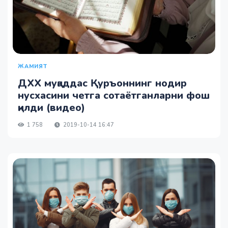
ЖАМИЯТ
ДХХ муқаддас Қуръоннинг нодир
нусхасини четга сотаётганларни фош
қилди (видео)
1 758
2019-10-14 16:47