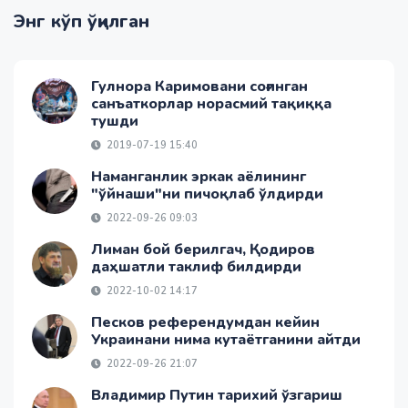
Энг кўп ўқилган
Гулнора Каримовани соғинган
санъаткорлар норасмий тақиққа
тушди
2019-07-19 15:40
Наманганлик эркак аёлининг
"ўйнаши"ни пичоқлаб ўлдирди
2022-09-26 09:03
Лиман бой берилгач, Қодиров
даҳшатли таклиф билдирди
2022-10-02 14:17
Песков референдумдан кейин
Украинани нима кутаётганини айтди
2022-09-26 21:07
Владимир Путин тарихий ўзгариш