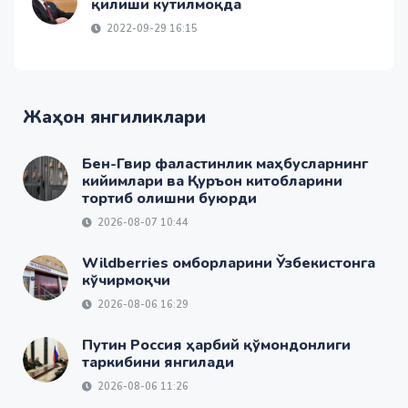
қилиши кутилмоқда
2022-09-29 16:15
Жаҳон янгиликлари
Бен-Гвир фаластинлик маҳбусларнинг
кийимлари ва Қуръон китобларини
тортиб олишни буюрди
2026-08-07 10:44
Wildberries омборларини Ўзбекистонга
кўчирмоқчи
2026-08-06 16:29
Путин Россия ҳарбий қўмондонлиги
таркибини янгилади
2026-08-06 11:26